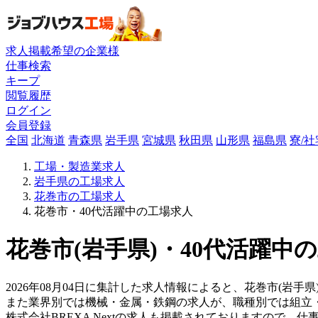
求人掲載希望の企業様
仕事検索
キープ
閲覧履歴
ログイン
会員登録
全国
北海道
青森県
岩手県
宮城県
秋田県
山形県
福島県
寮/
工場・製造業求人
岩手県の工場求人
花巻市の工場求人
花巻市・40代活躍中の工場求人
花巻市(岩手県)・40代活躍中
2026年08月04日に集計した求人情報によると、花巻市(岩手県)
また業界別では機械・金属・鉄鋼の求人が、職種別では組立
株式会社BREXA Nextの求人も掲載されておりますので、