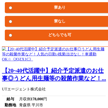
寮あり
寮なし
どちらでも可
【20~40代活躍中】紹介予定派遣のお仕
事◎うどん用生麺等の殺菌作業など！...
UTエージェント株式会社
給与
月収例
178,000
円
勤務地
青森県 平川市