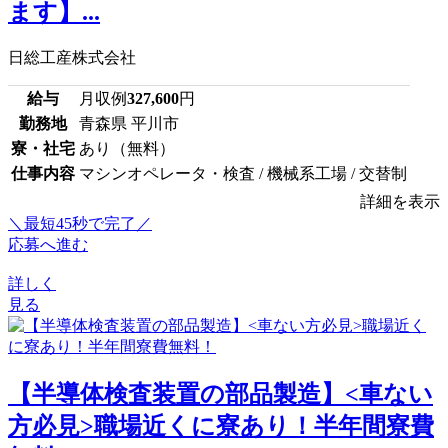
ます】...
日総工産株式会社
給与
月収例
327,600
円
勤務地
青森県 平川市
寮・社宅
あり（無料）
仕事内容
マシンオペレータ・検査 / 機械系工場 / 交替制
詳細を表示
＼最短45秒で完了／
応募へ進む
詳しく
見る
【半導体検査装置の部品製造】<車ない
方必見>職場近くに寮あり！半年間寮費