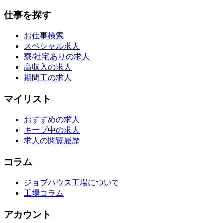
仕事を探す
お仕事検索
スペシャル求人
寮/社宅ありの求人
高収入の求人
期間工の求人
マイリスト
おすすめの求人
キープ中の求人
求人の閲覧履歴
コラム
ジョブハウス工場について
工場コラム
アカウント