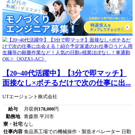
【20~40代活躍中】【3分で即マッチ】
面接なし×ポチるだけで次の仕事に出...
UTエージェント株式会社
給与
月収例
178,000
円
勤務地
青森県 平川市
寮・社宅
なし
仕事内容
食品系工場での機械操作・製造オペレーター 日勤