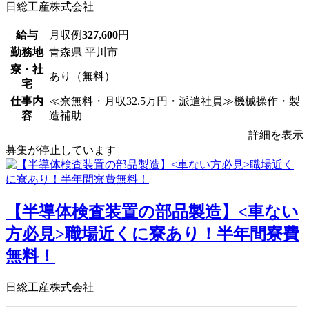
日総工産株式会社
給与
月収例
327,600
円
勤務地
青森県 平川市
寮・社
あり（無料）
宅
仕事内
≪寮無料・月収32.5万円・派遣社員≫機械操作・製
容
造補助
詳細を表示
募集が停止しています
【半導体検査装置の部品製造】<車ない
方必見>職場近くに寮あり！半年間寮費
無料！
日総工産株式会社