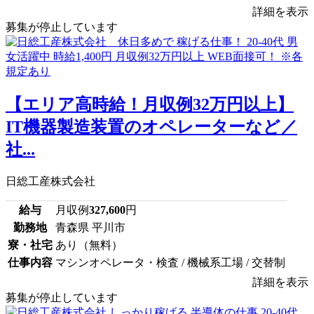
詳細を表示
募集が停止しています
【エリア高時給！月収例32万円以上】
IT機器製造装置のオペレーターなど／
社...
日総工産株式会社
給与
月収例
327,600
円
勤務地
青森県 平川市
寮・社宅
あり（無料）
仕事内容
マシンオペレータ・検査 / 機械系工場 / 交替制
詳細を表示
募集が停止しています