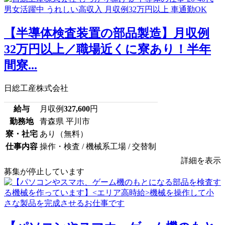
【半導体検査装置の部品製造】月収例
32万円以上／職場近くに寮あり！半年
間寮...
日総工産株式会社
給与
月収例
327,600
円
勤務地
青森県 平川市
寮・社宅
あり（無料）
仕事内容
操作・検査 / 機械系工場 / 交替制
詳細を表示
募集が停止しています