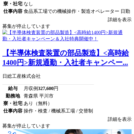
寮・社宅
なし
仕事内容
食品系工場での機械操作・製造オペレーター 日勤
詳細を表示
募集が停止しています
【半導体検査装置の部品製造】<高時給
1400円>新規通勤・入社者キャンペー...
日総工産株式会社
給与
月収例
327,600
円
勤務地
青森県 平川市
寮・社宅
あり（無料）
仕事内容
操作・検査 / 機械系工場 / 交替制
詳細を表示
募集が停止しています