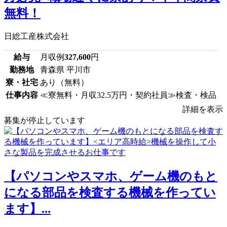
無料！
日総工産株式会社
給与
月収例
327,600
円
勤務地
青森県 平川市
寮・社宅
あり（無料）
仕事内容
≪寮無料・月収32.5万円・契約社員≫検査・検品
詳細を表示
募集が停止しています
【パソコンやスマホ、ゲーム機のもと
になる部品を検査する機械を作ってい
ます】...