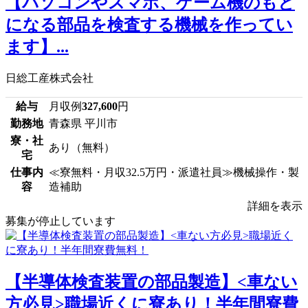
【パソコンやスマホ、ゲーム機のもと
になる部品を検査する機械を作ってい
ます】...
日総工産株式会社
給与
月収例
327,600
円
勤務地
青森県 平川市
寮・社
あり（無料）
宅
仕事内
≪寮無料・月収32.5万円・派遣社員≫機械操作・製
容
造補助
詳細を表示
募集が停止しています
【半導体検査装置の部品製造】<車ない
方必見>職場近くに寮あり！半年間寮費