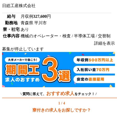
日総工産株式会社
給与
月収例
327,600
円
勤務地
青森県 平川市
寮・社宅
あり
仕事内容
機械のオペレーター・検査 / 半導体工場 / 交替制
詳細を表示
募集が停止しています
おすすめ求人
\ 質問に答えて、
をチェック！ /
1 / 4
寮付きの求人をお探しですか？