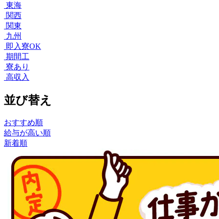
東海
関西
関東
九州
即入寮OK
期間工
寮あり
高収入
並び替え
おすすめ順
給与が高い順
新着順