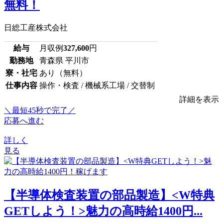
無料！
日総工産株式会社
給与
月収例
327,600
円
勤務地
青森県 平川市
寮・社宅
あり（無料）
仕事内容
操作・検査 / 機械系工場 / 交替制
詳細を表示
＼最短45秒で完了／
応募へ進む
詳しく
見る
【半導体検査装置の部品製造】<W特典
GETしよう！>魅力の高時給1400円...