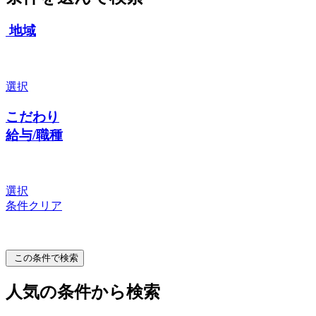
地域
選択
こだわり
給与/職種
選択
条件クリア
この条件で検索
人気の条件から検索