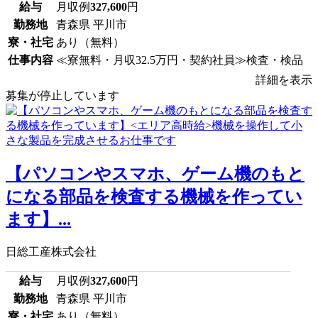
給与
月収例
327,600
円
勤務地
青森県 平川市
寮・社宅
あり（無料）
仕事内容
≪寮無料・月収32.5万円・契約社員≫検査・検品
詳細を表示
募集が停止しています
【パソコンやスマホ、ゲーム機のもと
になる部品を検査する機械を作ってい
ます】...
日総工産株式会社
給与
月収例
327,600
円
勤務地
青森県 平川市
寮・社宅
あり（無料）