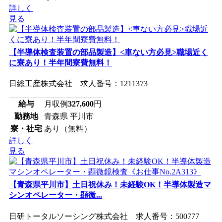
詳しく
見る
【半導体検査装置の部品製造】<車ない方必見>職場近く
に寮あり！半年間寮費無料！
日総工産株式会社 求人番号：1211373
給与
月収例
327,600
円
勤務地
青森県 平川市
寮・社宅
あり（無料）
詳しく
見る
【青森県平川市】土日祝休み！未経験OK！半導体製造マ
シンオペレーター・顕微...
日研トータルソーシング株式会社 求人番号：500777