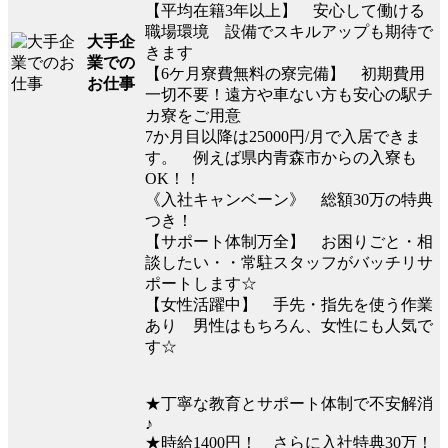
【平均在籍3年以上】 安心して働ける
職場環境 設備でスキルアップも期待で
大手企
きます
業での
【6ケ月寮費無料の寮完備】 初期費用
お仕事
一切不要！遠方や車ない方も安心の駅チ
カ寮をご用意
7か月目以降は25000円/月で入居できま
す。 例えば県内青森市からの入寮も
OK！！
《入社キャンベーン》 総額30万の特典
つき！
【サポート体制万全】 お困りごと・相
談したい・・常駐スタッフがバッチリサ
ポートします☆
【女性活躍中】 手先・指先を使う作業
あり 男性はもちろん、女性にも人気で
す☆
★丁寧な教育とサポート体制で不安解消
♪
★時給1400円！ さらに入社特典30万！