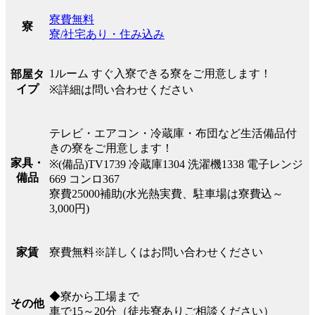
寮費無料
寮
寮/社宅あり・住み込み
1ルーム すぐ入寮できる寮をご用意します！
部屋タ
イプ
※詳細は問い合わせください
テレビ・エアコン・冷蔵庫・布団など生活備品付
きの寮をご用意します！
家具・
※(備品)TV1739 冷蔵庫1304 洗濯機1338 電子レンジ
備品
669 コンロ367
寮費25000補助(水光熱実費、駐車場は寮費込～
3,000円)
寮費無料※詳しくはお問い合わせください
家賃
◆寮から工場まで
その他
車で15～20分（徒歩寮ありご相談ください）