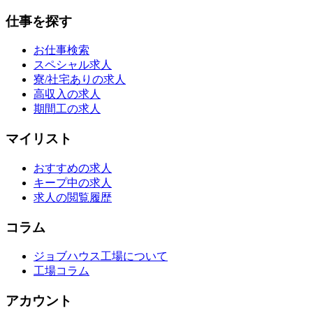
仕事を探す
お仕事検索
スペシャル求人
寮/社宅ありの求人
高収入の求人
期間工の求人
マイリスト
おすすめの求人
キープ中の求人
求人の閲覧履歴
コラム
ジョブハウス工場について
工場コラム
アカウント