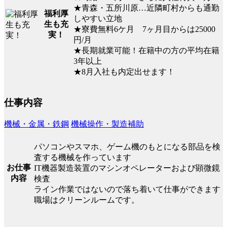
★青森・五所川原…近隣町村からも通勤
福利厚
しやすい立地
生も充
★寮費無料6ケ月 7ヶ月目からは25000
実！
円/月
★長期就業可能！在籍中の方の平均在籍
3年以上
★8月入社も内定出せます！
仕事内容
機械・金属・鉄鋼
機械操作・製造補助
パソコンやスマホ、ゲーム機のもとになる部品を検
査する機械を作っています
お仕事
IT機器製造装置のマシンオペレーターおよび顕微鏡
内容
検査
ライン作業ではないので落ち着いて仕事ができます
職場はクリーンルームです。