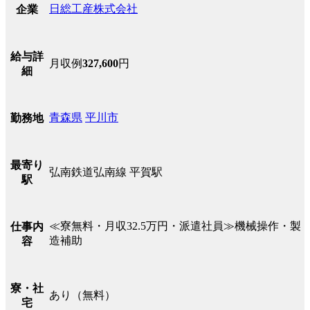
日総工産株式会社
企業
給与詳
月収例
327,600
円
細
青森県
平川市
勤務地
最寄り
弘南鉄道弘南線 平賀駅
駅
≪寮無料・月収32.5万円・派遣社員≫機械操作・製
仕事内
造補助
容
寮・社
あり（無料）
宅