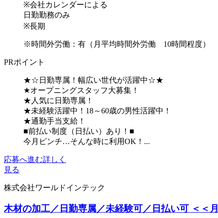
※会社カレンダーによる
日勤勤務のみ
※長期
※時間外労働：有（月平均時間外労働 10時間程度）
PRポイント
★☆日勤専属！幅広い世代が活躍中☆★
★オープニングスタッフ大募集！
★人気に日勤専属！
★未経験活躍中！18～60歳の男性活躍中！
★通勤手当支給！
■前払い制度（日払い）あり！■
今月ピンチ…そんな時に利用OK！...
応募へ進む
詳しく
見る
株式会社ワールドインテック
木材の加工／日勤専属／未経験可／日払い可 ＜＜月