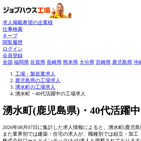
求人掲載希望の企業様
仕事検索
キープ
閲覧履歴
ログイン
会員登録
全国
福岡県
佐賀県
長崎県
熊本県
大分県
宮崎県
鹿児島県
沖
工場・製造業求人
鹿児島県の工場求人
湧水町の工場求人
湧水町・40代活躍中の工場求人
湧水町(鹿児島県)・40代活躍
2026年08月07日に集計した求人情報によると、湧水町(鹿児島
また業界別では建築・住宅の求人が、職種別では組立・加工
株式会社ワールドインテック(A)の求人も掲載されておりま