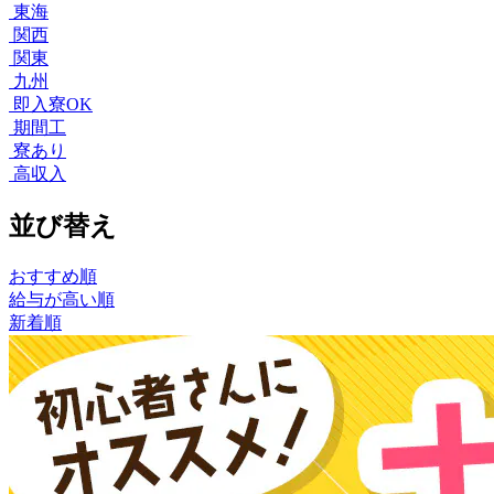
東海
関西
関東
九州
即入寮OK
期間工
寮あり
高収入
並び替え
おすすめ順
給与が高い順
新着順