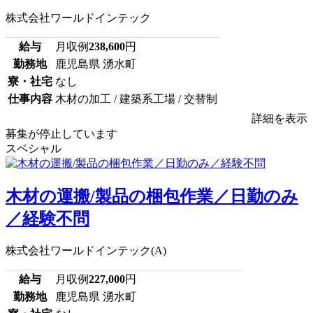
株式会社ワールドインテック
給与
月収例
238,600
円
勤務地
鹿児島県 湧水町
寮・社宅
なし
仕事内容
木材の加工 / 建築系工場 / 交替制
詳細を表示
募集が停止しています
スペシャル
木材の運搬/製品の梱包作業／日勤のみ
／経験不問
株式会社ワールドインテック(A)
給与
月収例
227,000
円
勤務地
鹿児島県 湧水町