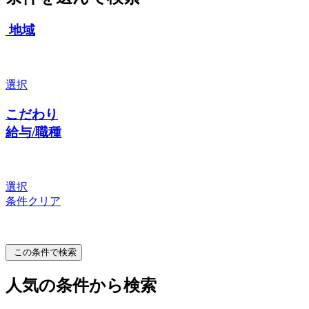
地域
選択
こだわり
給与/職種
選択
条件クリア
この条件で検索
人気の条件から検索