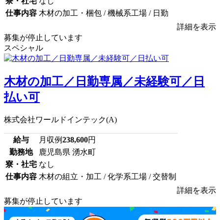
寮・社宅
なし
仕事内容
木材の加工・梱包 / 機械系工場 / 日勤
詳細を表示
募集が停止しています
スペシャル
木材の加工／日勤専属／未経験可／日
払い可
株式会社ワールドインテック(A)
給与
月収例
238,600
円
勤務地
鹿児島県 湧水町
寮・社宅
なし
仕事内容
木材の組立・加工 / 化学系工場 / 交替制
詳細を表示
募集が停止しています