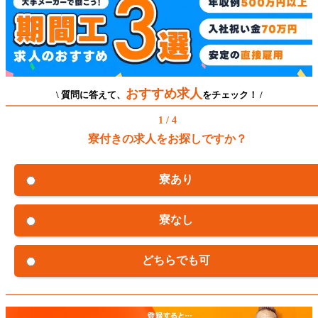
おすすめ求人
\ 質問に答えて、
をチェック！ /
1 / 4
寮付きの求人をお探しですか？
寮あり
寮なし
どちらでも可