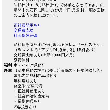
8月8日(土)～8月16日(日)まで休業とさせて頂きます。
期間中の応募に関しては8月17日(月)以降、順次面接
のご案内を差し上げます。
正社員登用あり
交通費支給
社会保険完備
給料日を待たずに受け取れる速払いサービスあり！
（※スマホでのアプリDL必須、利用条件あり）
交通費支給あり(上限20,000円／月)
寮費無料
車・バイク通勤可
福利
（※車通勤の場合は要自賠責保険・任意保険加入）
厚生
敷地内に無料駐車場有り
無料送迎あり
食堂/休憩室完備
・正社員登用あり
・社会保険制度完備
・長期休暇あり
※各規定あり