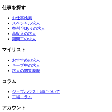
仕事を探す
お仕事検索
スペシャル求人
寮/社宅ありの求人
高収入の求人
期間工の求人
マイリスト
おすすめの求人
キープ中の求人
求人の閲覧履歴
コラム
ジョブハウス工場について
工場コラム
アカウント