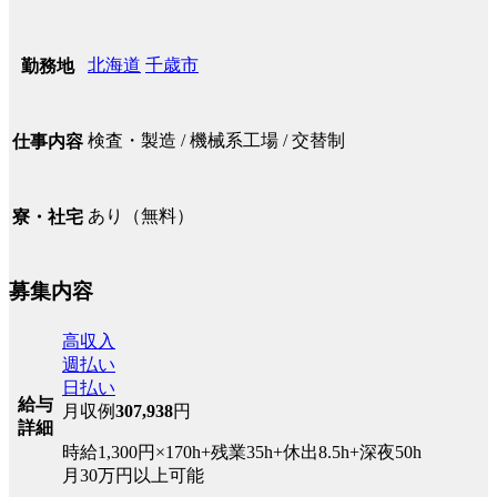
北海道
千歳市
勤務地
検査・製造 / 機械系工場 / 交替制
仕事内容
あり（無料）
寮・社宅
募集内容
高収入
週払い
日払い
給与
月収例
307,938
円
詳細
時給1,300円×170h+残業35h+休出8.5h+深夜50h
月30万円以上可能