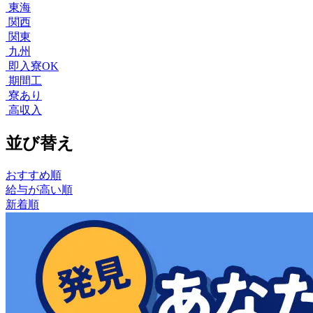
東海
関西
関東
九州
即入寮OK
期間工
寮あり
高収入
並び替え
おすすめ順
給与が高い順
新着順