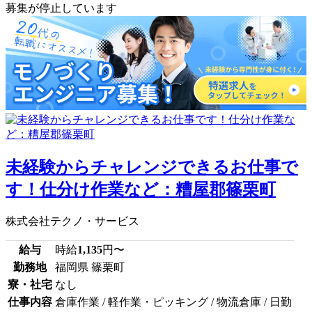
募集が停止しています
未経験からチャレンジできるお仕事で
す！仕分け作業など：糟屋郡篠栗町
株式会社テクノ・サービス
給与
時給
1,135
円〜
勤務地
福岡県 篠栗町
寮・社宅
なし
仕事内容
倉庫作業 / 軽作業・ピッキング / 物流倉庫 / 日勤