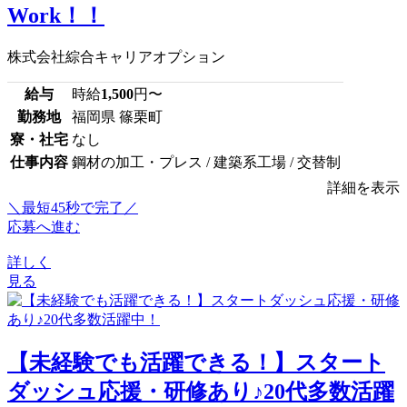
Work！！
株式会社綜合キャリアオプション
給与
時給
1,500
円〜
勤務地
福岡県 篠栗町
寮・社宅
なし
仕事内容
鋼材の加工・プレス / 建築系工場 / 交替制
詳細を表示
＼最短45秒で完了／
応募へ進む
詳しく
見る
【未経験でも活躍できる！】スタート
ダッシュ応援・研修あり♪20代多数活躍