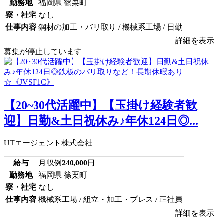
勤務地
福岡県 篠栗町
寮・社宅
なし
仕事内容
鋼材の加工・バリ取り / 機械系工場 / 日勤
詳細を表示
募集が停止しています
【20~30代活躍中】【玉掛け経験者歓
迎】日勤&土日祝休み♪年休124日◎...
UTエージェント株式会社
給与
月収例
240,000
円
勤務地
福岡県 篠栗町
寮・社宅
なし
仕事内容
機械系工場 / 組立・加工・プレス / 正社員
詳細を表示