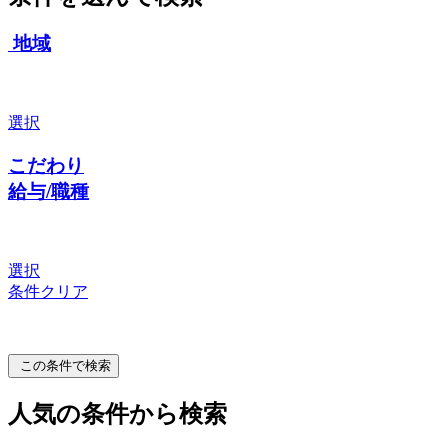
地域
選択
こだわり
給与/職種
選択
条件クリア
この条件で検索
人気の条件から検索