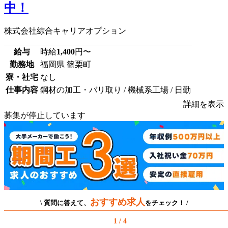
中！
株式会社綜合キャリアオプション
給与
時給
1,400
円〜
勤務地
福岡県 篠栗町
寮・社宅
なし
仕事内容
鋼材の加工・バリ取り / 機械系工場 / 日勤
詳細を表示
募集が停止しています
おすすめ求人
\ 質問に答えて、
をチェック！ /
1 / 4