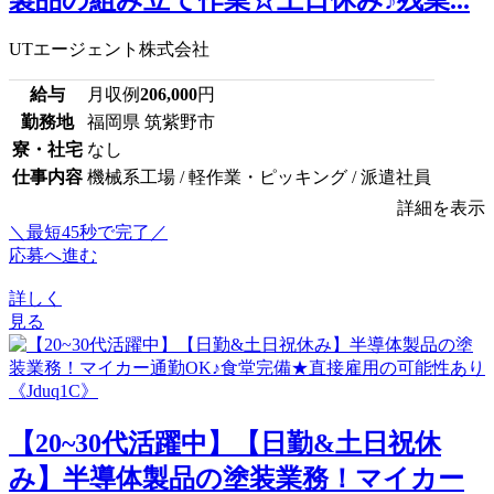
UTエージェント株式会社
給与
月収例
206,000
円
勤務地
福岡県 筑紫野市
寮・社宅
なし
仕事内容
機械系工場 / 軽作業・ピッキング / 派遣社員
詳細を表示
＼最短45秒で完了／
応募へ進む
詳しく
見る
【20~30代活躍中】【日勤&土日祝休
み】半導体製品の塗装業務！マイカー