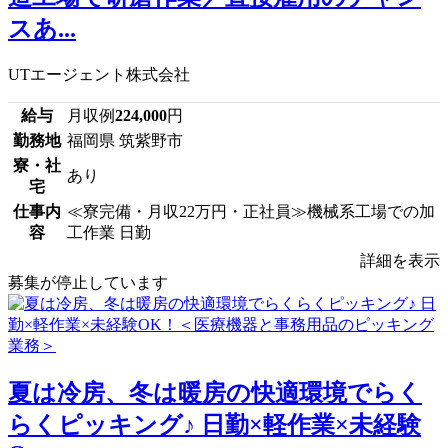
スあ...
UTエージェント株式会社
給与
月収例
224,000
円
勤務地
福岡県 筑紫野市
寮・社
あり
宅
仕事内
≪寮完備・月収22万円・正社員≫機械系工場での加
容
工作業 日勤
詳細を表示
募集が停止しています
夏は冷房、冬は暖房の快適環境でらく
らくピッキング♪ 日勤×軽作業×未経験