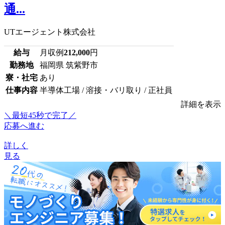
通...
UTエージェント株式会社
給与
月収例
212,000
円
勤務地
福岡県 筑紫野市
寮・社宅
あり
仕事内容
半導体工場 / 溶接・バリ取り / 正社員
詳細を表示
＼最短45秒で完了／
応募へ進む
詳しく
見る