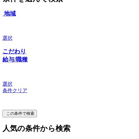
地域
選択
こだわり
給与/職種
選択
条件クリア
この条件で検索
人気の条件から検索