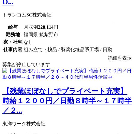
O...
トランコムSC株式会社
給与
月収例
228,114
円
勤務地
福岡県 筑紫野市
寮・社宅
なし
仕事内容
組み立て・検品 / 製薬化粧品系工場 / 日勤
詳細を表示
募集が停止しています
【残業ほぼなしでプライベート充実】
時給１２００円／日勤８時半～１７時半
／２...
東洋ワーク株式会社