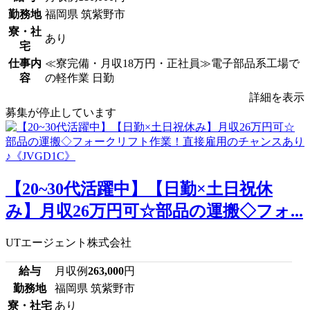
勤務地
福岡県 筑紫野市
寮・社
あり
宅
仕事内
≪寮完備・月収18万円・正社員≫電子部品系工場で
容
の軽作業 日勤
詳細を表示
募集が停止しています
【20~30代活躍中】【日勤×土日祝休
み】月収26万円可☆部品の運搬◇フォ...
UTエージェント株式会社
給与
月収例
263,000
円
勤務地
福岡県 筑紫野市
寮・社宅
あり