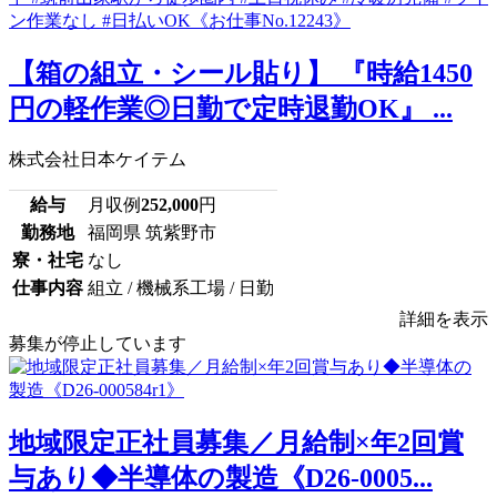
【箱の組立・シール貼り】 『時給1450
円の軽作業◎日勤で定時退勤OK』 ...
株式会社日本ケイテム
給与
月収例
252,000
円
勤務地
福岡県 筑紫野市
寮・社宅
なし
仕事内容
組立 / 機械系工場 / 日勤
詳細を表示
募集が停止しています
地域限定正社員募集／月給制×年2回賞
与あり◆半導体の製造《D26-0005...