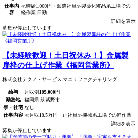
仕事内
≪時給1,000円・派遣社員≫製薬化粧品系工場での
容
軽作業 日勤
詳細を表示
募集が停止しています
【未経験歓迎！土日祝休み！】金属製
扉枠の仕上げ作業《福岡営業所》
株式会社テクノ・サービス マニュファクチャリング
給与
月収例
185,000
円
勤務地
福岡県 筑紫野市
寮・社宅
なし
仕事内容
≪月収18.5万円・正社員≫機械系工場での軽作業
詳細を表示
募集が停止しています