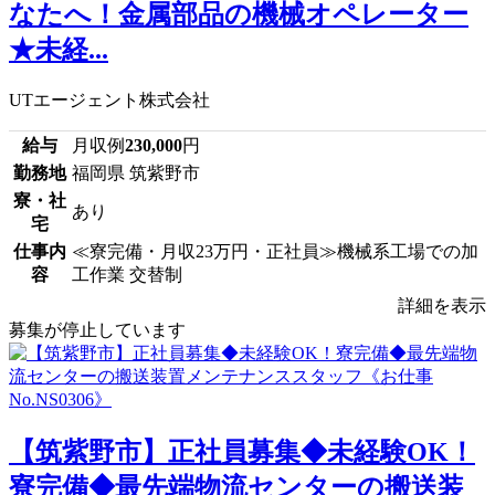
なたへ！金属部品の機械オペレーター
★未経...
UTエージェント株式会社
給与
月収例
230,000
円
勤務地
福岡県 筑紫野市
寮・社
あり
宅
仕事内
≪寮完備・月収23万円・正社員≫機械系工場での加
容
工作業 交替制
詳細を表示
募集が停止しています
【筑紫野市】正社員募集◆未経験OK！
寮完備◆最先端物流センターの搬送装