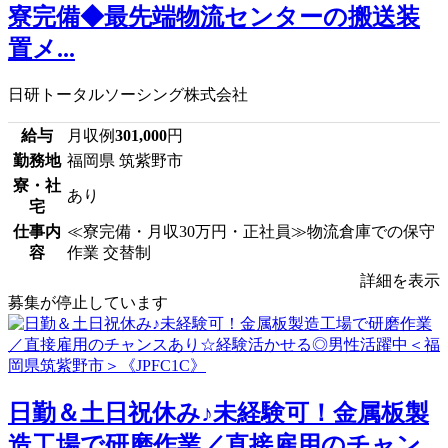
寮完備◆最先端物流センターの搬送装
置メ...
日研トータルソーシング株式会社
給与
月収例
301,000
円
勤務地
福岡県 筑紫野市
寮・社
あり
宅
仕事内
≪寮完備・月収30万円・正社員≫物流倉庫での保守
容
作業 交替制
詳細を表示
募集が停止しています
日勤＆土日祝休み♪未経験可！金属板製
造工場で研磨作業／直接雇用のチャン