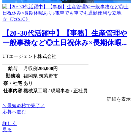
【20~30代活躍中】【事務】生産管理や
一般事務など◎土日祝休み×長期休暇...
UTエージェント株式会社
給与
月収例
206,000
円
勤務地
福岡県 筑紫野市
寮・社宅
あり
仕事内容
機械系工場 / 現場事務 / 正社員
詳細を表示
＼最短45秒で完了／
応募へ進む
詳しく
見る