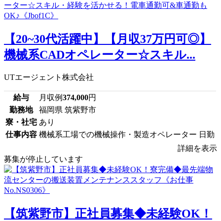
【20~30代活躍中】【月収37万円可◎】
機械系CADオペレーター☆スキル...
UTエージェント株式会社
給与
月収例
374,000
円
勤務地
福岡県 筑紫野市
寮・社宅
あり
仕事内容
機械系工場での機械操作・製造オペレーター 日勤
詳細を表示
募集が停止しています
【筑紫野市】正社員募集◆未経験OK！