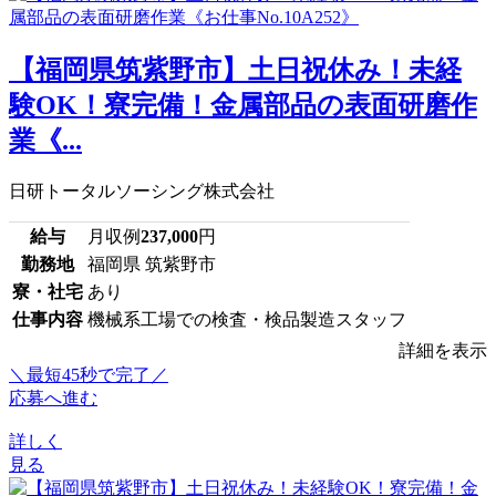
【福岡県筑紫野市】土日祝休み！未経
験OK！寮完備！金属部品の表面研磨作
業《...
日研トータルソーシング株式会社
給与
月収例
237,000
円
勤務地
福岡県 筑紫野市
寮・社宅
あり
仕事内容
機械系工場での検査・検品製造スタッフ
詳細を表示
＼最短45秒で完了／
応募へ進む
詳しく
見る