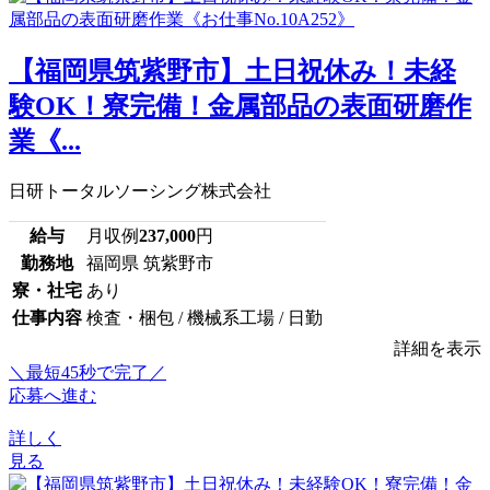
【福岡県筑紫野市】土日祝休み！未経
験OK！寮完備！金属部品の表面研磨作
業《...
日研トータルソーシング株式会社
給与
月収例
237,000
円
勤務地
福岡県 筑紫野市
寮・社宅
あり
仕事内容
検査・梱包 / 機械系工場 / 日勤
詳細を表示
＼最短45秒で完了／
応募へ進む
詳しく
見る