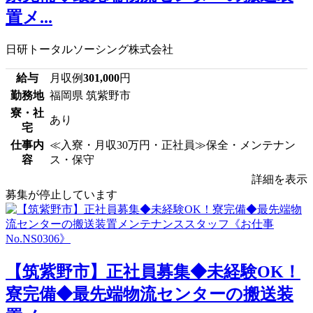
置メ...
日研トータルソーシング株式会社
給与
月収例
301,000
円
勤務地
福岡県 筑紫野市
寮・社
あり
宅
仕事内
≪入寮・月収30万円・正社員≫保全・メンテナン
容
ス・保守
詳細を表示
募集が停止しています
【筑紫野市】正社員募集◆未経験OK！
寮完備◆最先端物流センターの搬送装