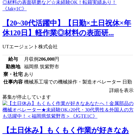
【20~30代活躍中】【日勤×土日祝休×年
休120日】軽作業◎材料の表面研...
UTエージェント株式会社
給与
月収例
206,000
円
勤務地
福岡県 筑紫野市
寮・社宅
あり
仕事内容
機械系工場での機械操作・製造オペレーター 日勤
詳細を表示
募集が停止しています
【土日休み】もくもく作業が好きなあ