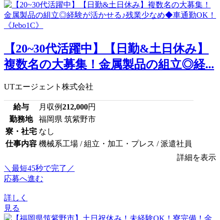
【20~30代活躍中】【日勤&土日休み】
複数名の大募集！金属製品の組立◎経...
UTエージェント株式会社
給与
月収例
212,000
円
勤務地
福岡県 筑紫野市
寮・社宅
なし
仕事内容
機械系工場 / 組立・加工・プレス / 派遣社員
詳細を表示
＼最短45秒で完了／
応募へ進む
詳しく
見る