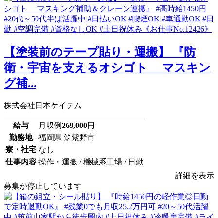
【塗装前のテープ貼り・運搬】 『防
衛・宇宙を支えるオシゴト マスキン
グ補...
株式会社日本ケイテム
給与
月収例
269,000
円
勤務地
福岡県 筑紫野市
寮・社宅
なし
仕事内容
操作・運搬 / 機械系工場 / 日勤
詳細を表示
募集が停止しています