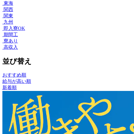
東海
関西
関東
九州
即入寮OK
期間工
寮あり
高収入
並び替え
おすすめ順
給与が高い順
新着順