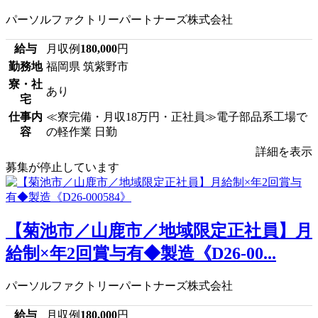
パーソルファクトリーパートナーズ株式会社
給与
月収例
180,000
円
勤務地
福岡県 筑紫野市
寮・社
あり
宅
仕事内
≪寮完備・月収18万円・正社員≫電子部品系工場で
容
の軽作業 日勤
詳細を表示
募集が停止しています
【菊池市／山鹿市／地域限定正社員】月
給制×年2回賞与有◆製造《D26-00...
パーソルファクトリーパートナーズ株式会社
給与
月収例
180,000
円