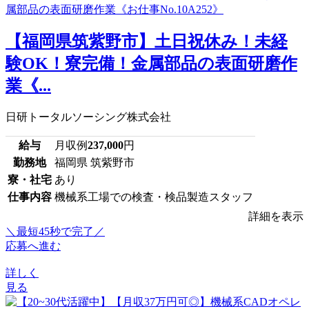
【福岡県筑紫野市】土日祝休み！未経
験OK！寮完備！金属部品の表面研磨作
業《...
日研トータルソーシング株式会社
給与
月収例
237,000
円
勤務地
福岡県 筑紫野市
寮・社宅
あり
仕事内容
機械系工場での検査・検品製造スタッフ
詳細を表示
＼最短45秒で完了／
応募へ進む
詳しく
見る