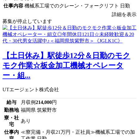
仕事内容
機械系工場でのクレーン・フォークリフト 日勤
詳細を表示
募集が停止しています
【土日休み】駅徒歩12分＆日勤のモク
モク作業☆板金加工機械オペレータ
ー・組...
UTエージェント株式会社
給与
月収例
214,000
円
勤務地
福岡県 筑紫野市
寮・社
あり
宅
仕事内
≪寮完備・月収21万円・正社員≫機械系工場での加
容
工作業 日勤