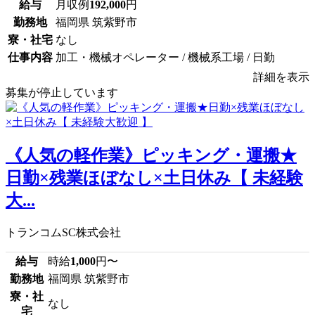
給与
月収例
192,000
円
勤務地
福岡県 筑紫野市
寮・社宅
なし
仕事内容
加工・機械オペレーター / 機械系工場 / 日勤
詳細を表示
募集が停止しています
《人気の軽作業》ピッキング・運搬★
日勤×残業ほぼなし×土日休み【 未経験
大...
トランコムSC株式会社
給与
時給
1,000
円〜
勤務地
福岡県 筑紫野市
寮・社
なし
宅