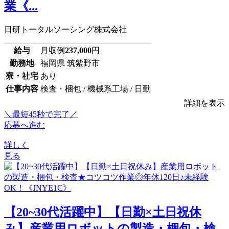
業《...
日研トータルソーシング株式会社
給与
月収例
237,000
円
勤務地
福岡県 筑紫野市
寮・社宅
あり
仕事内容
検査・梱包 / 機械系工場 / 日勤
詳細を表示
＼最短45秒で完了／
応募へ進む
詳しく
見る
【20~30代活躍中】【日勤×土日祝休
み】産業用ロボットの製造・梱包・検