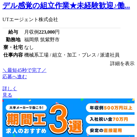
デル感覚の組立作業★未経験歓迎♪働...
UTエージェント株式会社
給与
月収例
223,000
円
勤務地
福岡県 筑紫野市
寮・社宅
なし
仕事内容
機械系工場 / 組立・加工・プレス / 派遣社員
詳細を表示
＼最短45秒で完了／
応募へ進む
詳しく
見る