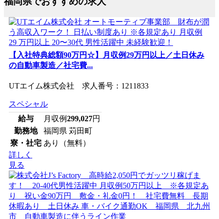
福岡県でおすすめの求人
【入社特典総額90万円☆】月収例29万円以上／土日休み
の自動車製造／社宅費...
UTエイム株式会社 求人番号：1211833
スペシャル
給与
月収例
299,027
円
勤務地
福岡県 苅田町
寮・社宅
あり（無料）
詳しく
見る