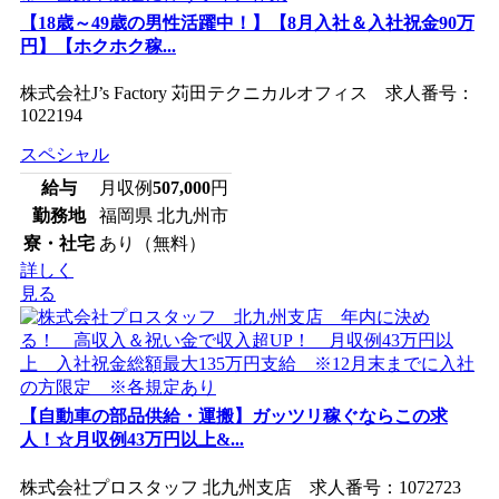
【18歳～49歳の男性活躍中！】【8月入社＆入社祝金90万
円】【ホクホク稼...
株式会社J’s Factory 苅田テクニカルオフィス 求人番号：
1022194
スペシャル
給与
月収例
507,000
円
勤務地
福岡県 北九州市
寮・社宅
あり（無料）
詳しく
見る
【自動車の部品供給・運搬】ガッツリ稼ぐならこの求
人！☆月収例43万円以上&...
株式会社プロスタッフ 北九州支店 求人番号：1072723