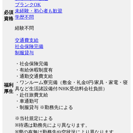
ブランクOK
未経験・初心者も歓迎
必須
学歴不問
資格
経験不問
交通費支給
社会保険完備
制服貸与
・社会保険完備
・有給休暇制度有
・通勤交通費支給
・ワンルーム寮完備（敷金・礼金0円/家具・家電・寝
福利
具など生活諸設備付/NHK受信料会社負担）
厚生
・赴任旅費支給
・車通勤可
・制服貸与 ※勤務先による
※当社規定による
※待遇は勤務先により異なります。
※寮の有無は勤務先や空状況により異なります。