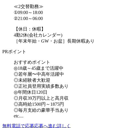
≪2交替勤務≫
①09:00～18:00
②21:00～06:00
【休日：休暇】
4勤2休(会社カレンダー)
［年末年始・GW・お盆］長期休暇あり
PRポイント
おすすめポイント
◎18歳～45歳まで活躍中
◎若年層〜中高年活躍中
◎未経験者大歓迎
◎正社員登用実績多数あり
◎年間休日120日
◎月収39万円以上と高月収
◎高時給1500円～1875円
◎毎月支給の豪華手当あり
etc....
無料電話で応募
応募へ進む
詳しく