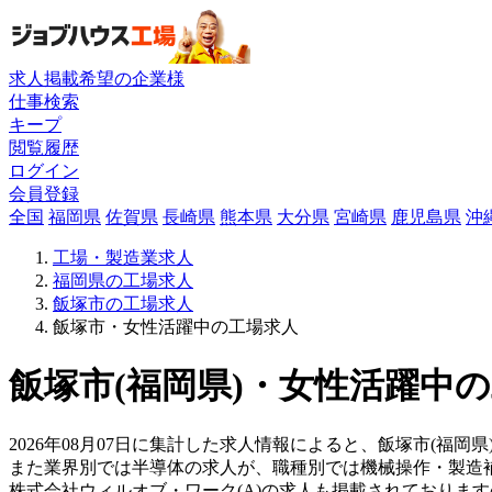
求人掲載希望の企業様
仕事検索
キープ
閲覧履歴
ログイン
会員登録
全国
福岡県
佐賀県
長崎県
熊本県
大分県
宮崎県
鹿児島県
沖
工場・製造業求人
福岡県の工場求人
飯塚市の工場求人
飯塚市・女性活躍中の工場求人
飯塚市(福岡県)・女性活躍中の
2026年08月07日に集計した求人情報によると、飯塚市(福岡県
また業界別では半導体の求人が、職種別では機械操作・製造
株式会社ウィルオブ・ワーク(A)の求人も掲載されておりま