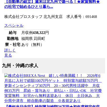
【自動車の組立】週末は北九州で遊べる！★家賃無料★
の社宅で始めるひとり暮ら...
株式会社プロスタッフ 北九州支店 求人番号：691468
スペシャル
給与
月収例
438,322
円
勤務地
福岡県 苅田町
寮・社宅
あり（無料）
詳しく
見る
九州・沖縄の求人
【最短当日内定】特別賞与総額70万円★初年度想定年収