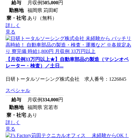
給与
月収例
505,000
円
勤務地
福岡県 苅田町
寮・社宅
あり（無料）
詳しく
見る
【月収例33万円以上★】自動車部品の製造（マシンオペ
レーター・検査）／土日...
日研トータルソーシング株式会社 求人番号：1226845
スペシャル
給与
月収例
334,000
円
勤務地
福岡県 宮若市
寮・社宅
あり
詳しく
見る