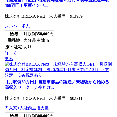
466万円！更新インセ...
株式会社BREXA Next 求人番号：913939
シルバー求人
給与
月収例
350,000
円
勤務地
大分県 中津市
寮・社宅
あり
詳しく
見る
【月収例30万円】自動車部品の製造／未経験から始める
高収入ワーク！／今だけ...
株式会社BREXA Next 求人番号：902211
即入寮+入社前生活支援
給与
月収例
300,000
円