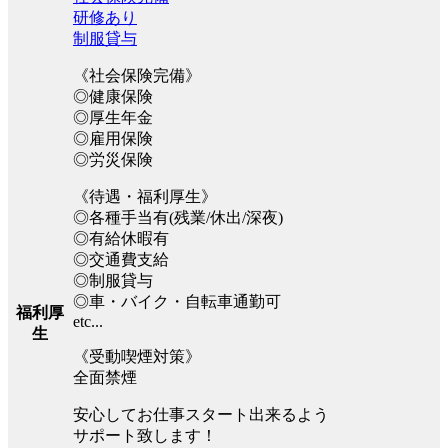
研修あり
制服貸与
《社会保険完備》
◎健康保険
◎厚生年金
◎雇用保険
◎労災保険
《待遇・福利厚生》
◎各種手当有(残業/休出/深夜)
◎有給休暇有
◎交通費支給
◎制服貸与
◎車・バイク・自転車通勤可
福利厚
etc...
生
《受動喫煙対策》
全面禁煙
安心してお仕事スタート出来るよう
サポート致します！