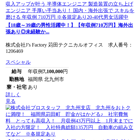
【18歳～39歳の男性活躍中！】【年収例710万円】海外出
張あり◎未経験か...
株式会社J’s Factory 苅田テクニカルオフィス 求人番号：
1206469
スペシャル
給与
年収例
7,100,000
円
勤務地
福岡県 北九州市
寮・社宅
あり
詳しく
見る