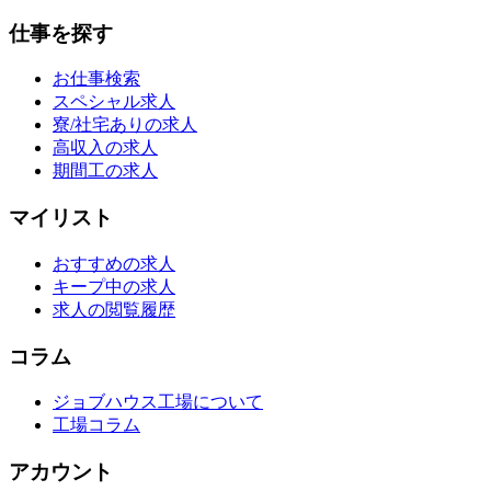
仕事を探す
お仕事検索
スペシャル求人
寮/社宅ありの求人
高収入の求人
期間工の求人
マイリスト
おすすめの求人
キープ中の求人
求人の閲覧履歴
コラム
ジョブハウス工場について
工場コラム
アカウント