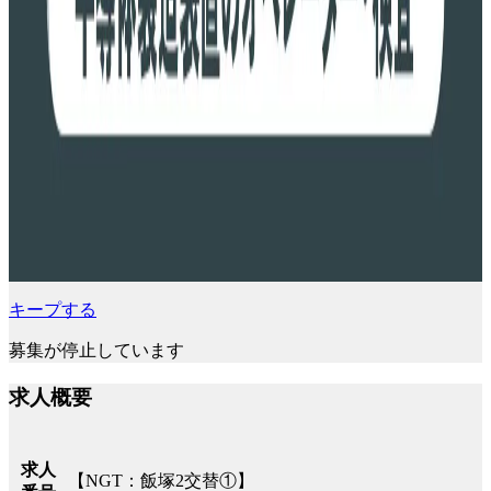
キープする
募集が停止しています
求人概要
求人
【NGT：飯塚2交替①】