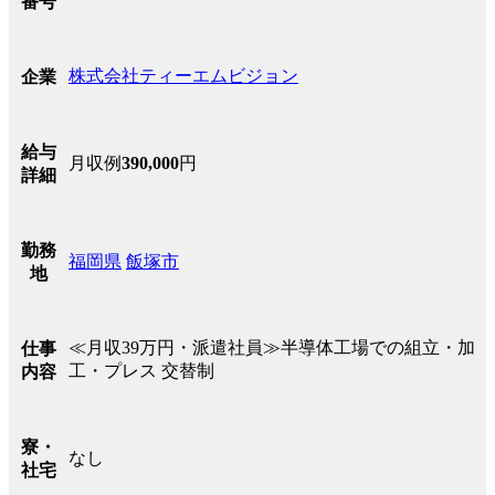
番号
株式会社ティーエムビジョン
企業
給与
月収例
390,000
円
詳細
勤務
福岡県
飯塚市
地
≪月収39万円・派遣社員≫半導体工場での組立・加
仕事
工・プレス 交替制
内容
寮・
なし
社宅