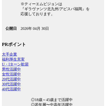
※ティーエムビジョンは
『ギラヴァンツ北九州/アビスパ福岡』を
応援しております。
2026年 04月 30日
公開日
PRポイント
大手企業
福利厚生充実
U・Iターン歓迎
男性活躍中
女性活躍中
20代活躍中
30代活躍中
40代活躍中
◎18歳～45歳まで活躍中
◎若年層〜中高年活躍中