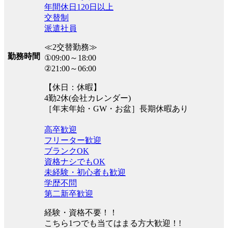
年間休日120日以上
交替制
派遣社員
≪2交替勤務≫
勤務時間
①09:00～18:00
②21:00～06:00
【休日：休暇】
4勤2休(会社カレンダー)
［年末年始・GW・お盆］長期休暇あり
高卒歓迎
フリーター歓迎
ブランクOK
資格ナシでもOK
未経験・初心者も歓迎
学歴不問
第二新卒歓迎
経験・資格不要！！
こちら1つでも当てはまる方大歓迎！!