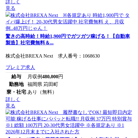
詳しく
見る
驚きの高時給！時給1,900円でガツガツ稼げる！【自動車
製造】社宅費無料＆...
株式会社BREXA Next 求人番号：1068630
プレミア求人
給与
月収例
480,000
円
勤務地
福岡県 苅田町
寮・社宅
あり（無料）
詳しく
見る