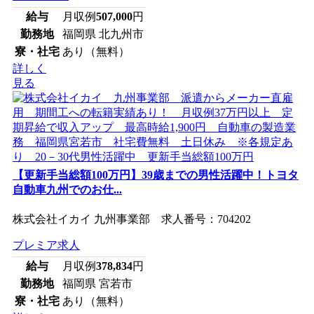
給与
月収例
507,000
円
勤務地
福岡県 北九州市
寮・社宅
あり（無料）
詳しく
見る
【更新手当総額100万円】39歳までの男性活躍中！トヨタ
自動車九州でのお仕...
株式会社イカイ 九州事業部 求人番号：704202
プレミア求人
給与
月収例
378,834
円
勤務地
福岡県 宮若市
寮・社宅
あり（無料）