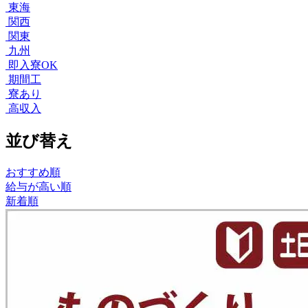
東海
関西
関東
九州
即入寮OK
期間工
寮あり
高収入
並び替え
おすすめ順
給与が高い順
新着順