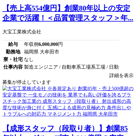
【売上高554億円】創業80年以上の安定
企業で活躍！＜品質管理スタッフ＞年...
大宝工業株式会社
給与
年収例
6,000,000
円
勤務地
福岡県 大牟田市
寮・社宅
なし
仕事内容
製造エンジニア / 自動車系工場系工場 / 日勤
詳細を表示
募集が停止しています
【成形スタッフ（段取り者）】創業85