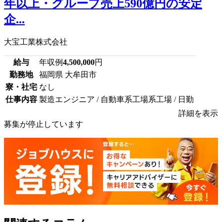
年以上・グループ売上590億円の安定
企...
大宝工業株式会社
給与
年収例
4,500,000
円
勤務地
福岡県 大牟田市
寮・社宅
なし
仕事内容
製造エンジニア / 自動車系工場系工場 / 日勤
詳細を表示
募集が停止しています