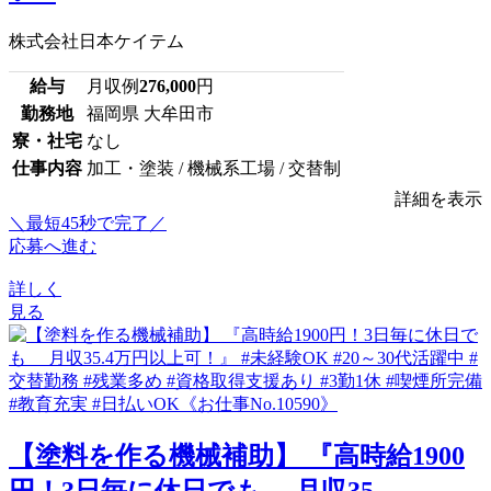
株式会社日本ケイテム
給与
月収例
276,000
円
勤務地
福岡県 大牟田市
寮・社宅
なし
仕事内容
加工・塗装 / 機械系工場 / 交替制
詳細を表示
＼最短45秒で完了／
応募へ進む
詳しく
見る
【塗料を作る機械補助】 『高時給1900
円！3日毎に休日でも 月収35....