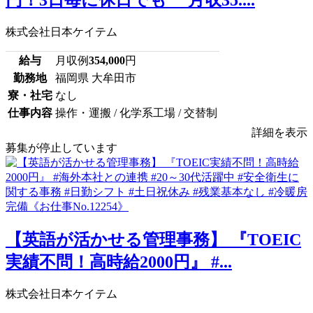
株式会社日本ケイテム
給与
月収例
354,000
円
勤務地
福岡県 大牟田市
寮・社宅
なし
仕事内容
操作・運搬 / 化学系工場 / 交替制
詳細を表示
募集が停止しています
【英語が活かせる管理事務】 『TOEIC
実績不問！高時給2000円』 #...
株式会社日本ケイテム