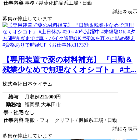
仕事内容
事務 / 製薬化粧品系工場 / 日勤
詳細を表示
募集が停止しています
【専用装置で薬の材料補充】 『日勤＆
残業少なめで無理なくオシゴト』 #土...
株式会社日本ケイテム
給与
月収例
221,000
円
勤務地
福岡県 大牟田市
寮・社宅
なし
仕事内容
運搬・フォークリフト / 機械系工場 / 日勤
詳細を表示
募集が停止しています