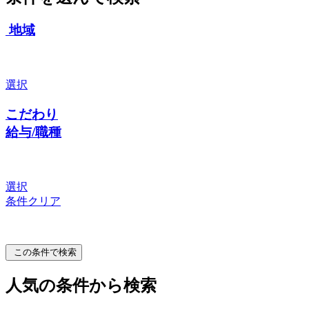
地域
選択
こだわり
給与/職種
選択
条件クリア
この条件で検索
人気の条件から検索