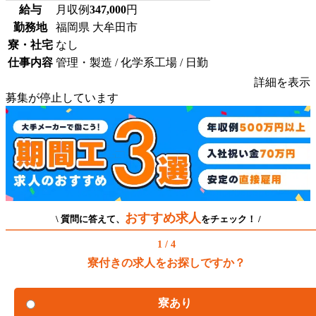
給与
月収例
347,000
円
勤務地
福岡県 大牟田市
寮・社宅
なし
仕事内容
管理・製造 / 化学系工場 / 日勤
詳細を表示
募集が停止しています
おすすめ求人
\ 質問に答えて、
をチェック！ /
1 / 4
寮付きの求人をお探しですか？
寮あり