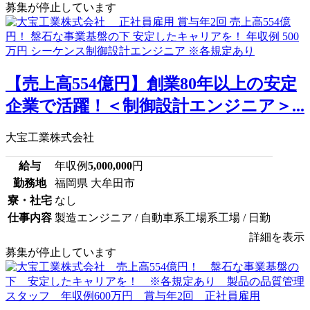
募集が停止しています
【売上高554億円】創業80年以上の安定
企業で活躍！＜制御設計エンジニア＞...
大宝工業株式会社
給与
年収例
5,000,000
円
勤務地
福岡県 大牟田市
寮・社宅
なし
仕事内容
製造エンジニア / 自動車系工場系工場 / 日勤
詳細を表示
募集が停止しています