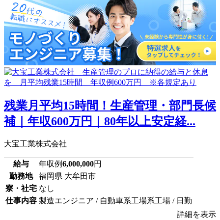
残業月平均15時間！生産管理・部門長候
補｜年収600万円｜80年以上安定経...
大宝工業株式会社
給与
年収例
6,000,000
円
勤務地
福岡県 大牟田市
寮・社宅
なし
仕事内容
製造エンジニア / 自動車系工場系工場 / 日勤
詳細を表示