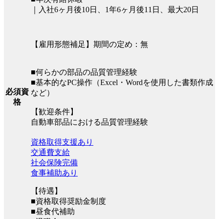
｜入社6ヶ月後10日、1年6ヶ月後11日、最大20日
【雇用形態補足】期間の定め：無
■何らかの部品の品質管理経験
■基本的なPC操作（Excel・Wordを使用した書類作成
必須資
など）
格
【歓迎条件】
自動車部品における品質管理経験
資格取得支援あり
交通費支給
社会保険完備
食事補助あり
【待遇】
■資格取得奨励金制度
■昼食代補助