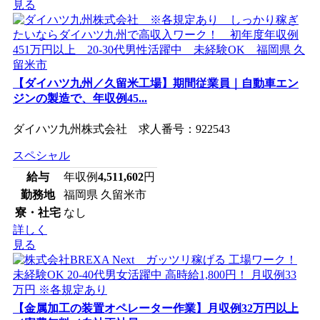
見る
【ダイハツ九州／久留米工場】期間従業員｜自動車エン
ジンの製造で、年収例45...
ダイハツ九州株式会社 求人番号：922543
スペシャル
給与
年収例
4,511,602
円
勤務地
福岡県 久留米市
寮・社宅
なし
詳しく
見る
【金属加工の装置オペレーター作業】月収例32万円以上