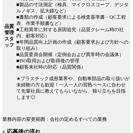
■製品の寸法測定（検具、マイクロスコープ、デジタ
ルノギス、拡大鏡など）
■書類の作成（顧客要求による検査基準書・QC工程
表、作業手順書など）
品質
■工程異常に対する原因追究（品質クレーム時の社
管理
内、顧客対応）
スタ
■年間品質向上計画の作成（顧客要求および方針への
ッフ
取り組み）
■品質委員会開催（定例会および異常時の会議体）
■ISO取得および取得後の管理
■顧客来社時の対応（品質関係）
★プラスチック成形業界や、自動車部品の取り扱いが
未経験の方も歓迎！一人一人の習熟ペースに合わせ
て先輩社員に教えてもらいながら、独り立ちを目指
します◎
業務内容の変更範囲：会社の定めるすべての業務
応募後の流れ