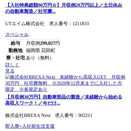
【入社特典総額90万円☆】月収例29万円以上／土日休み
の自動車製造／社宅費...
UTエイム株式会社 求人番号：1211833
スペシャル
給与
月収例
299,027
円
勤務地
福岡県 苅田町
寮・社宅
あり（無料）
詳しく
見る
【月収例30万円】自動車部品の製造／未経験から始める
高収入ワーク！／今だけ...
株式会社BREXA Next 求人番号：902211
即入寮+入社前生活支援