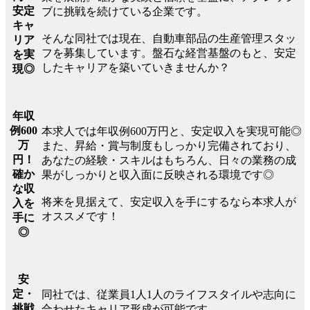
安定
ブに挑戦を続けている企業です。
キャ
そんな同社では現在、自動車部品の生産管理スタッ
リア
フを募集しています。盤石な経営基盤のもと、安定
を実
したキャリアを築いていきませんか？
現◎
年収
例600
本求人では年収例600万円と、安定収入を実現可能◎
万
また、昇給・賞与制度もしっかり完備されており、
円！
あなたの経験・スキルはもちろん、日々の業務の成
確か
果がしっかりと収入面に反映される環境です◎
な収
将来を見据えて、安定収入を手にするなら本求人が
入を
オススメです！
手に
◎
安
定・
同社では、従業員1人1人のライフスタイルや志向に
挑戦
合わせたキャリア形成が可能です。