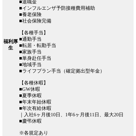
■退職金
■インフルエンザ予防接種費用補助
■養老保険
■社会保険完備
【各種手当】
■通勤手当
福利厚
■転居・転勤手当
生
■家族手当
■単身赴任手当
■地域手当
■ライフプラン手当（確定拠出型年金）
【各種休暇】
■GW休暇
■夏季休暇
■年末年始休暇
■年次有給休暇
｜入社6ヶ月後10日、1年6ヶ月後11日、最大20日
■慶弔休暇
※各規定あり