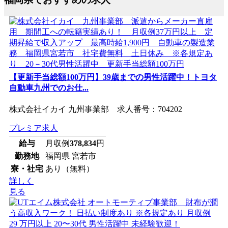
【更新手当総額100万円】39歳までの男性活躍中！トヨタ
自動車九州でのお仕...
株式会社イカイ 九州事業部 求人番号：704202
プレミア求人
給与
月収例
378,834
円
勤務地
福岡県 宮若市
寮・社宅
あり（無料）
詳しく
見る