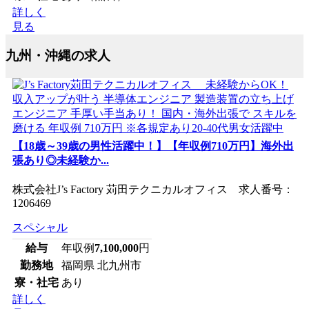
詳しく
見る
九州・沖縄の求人
【18歳～39歳の男性活躍中！】【年収例710万円】海外出
張あり◎未経験か...
株式会社J’s Factory 苅田テクニカルオフィス 求人番号：
1206469
スペシャル
給与
年収例
7,100,000
円
勤務地
福岡県 北九州市
寮・社宅
あり
詳しく