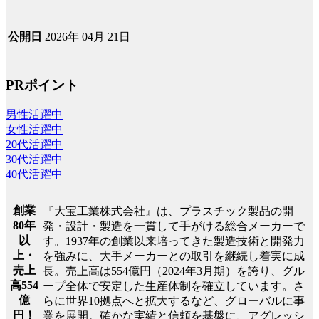
2026年 04月 21日
公開日
PRポイント
男性活躍中
女性活躍中
20代活躍中
30代活躍中
40代活躍中
創業
『大宝工業株式会社』は、プラスチック製品の開
80年
発・設計・製造を一貫して手がける総合メーカーで
以
す。1937年の創業以来培ってきた製造技術と開発力
上・
を強みに、大手メーカーとの取引を継続し着実に成
売上
長。売上高は554億円（2024年3月期）を誇り、グル
高554
ープ全体で安定した生産体制を確立しています。さ
億
らに世界10拠点へと拡大するなど、グローバルに事
円！
業を展開。確かな実績と信頼を基盤に、アグレッシ