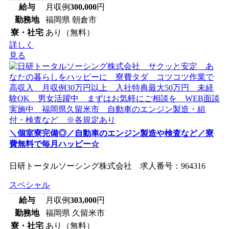
給与
月収例
300,000
円
勤務地
福岡県 朝倉市
寮・社宅
あり（無料）
詳しく
見る
＼個室寮完備◎／自動車のエンジン製造や検査など／寮
費無料で毎月ハッピー☆
日研トータルソーシング株式会社 求人番号：964316
スペシャル
給与
月収例
303,000
円
勤務地
福岡県 久留米市
寮・社宅
あり（無料）