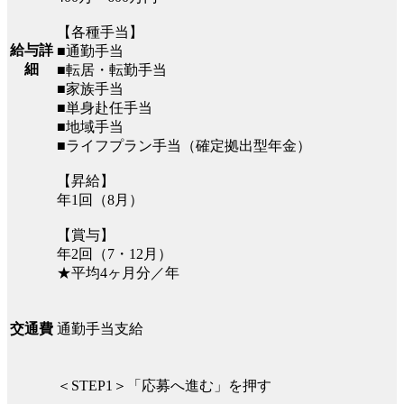
【各種手当】
給与詳
■通勤手当
細
■転居・転勤手当
■家族手当
■単身赴任手当
■地域手当
■ライフプラン手当（確定拠出型年金）
【昇給】
年1回（8月）
【賞与】
年2回（7・12月）
★平均4ヶ月分／年
通勤手当支給
交通費
＜STEP1＞「応募へ進む」を押す