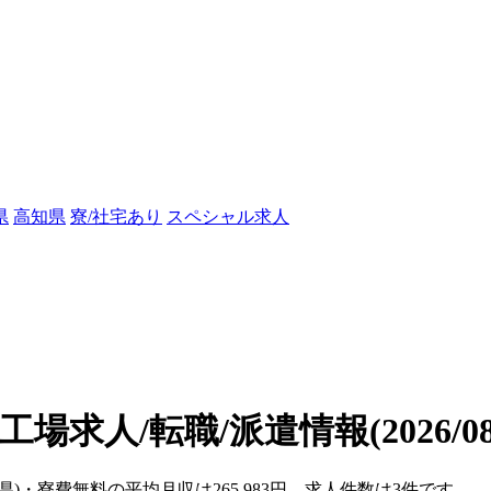
県
高知県
寮/社宅あり
スペシャル求人
工場求人/転職/派遣情報
(2026/
県)・寮費無料の平均月収は265,983円、求人件数は3件です。