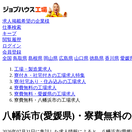
求人掲載希望の企業様
仕事検索
キープ
閲覧履歴
ログイン
会員登録
全国
鳥取県
島根県
岡山県
広島県
山口県
徳島県
香川県
愛媛
工場・製造業求人
寮付き・社宅付きの工場求人特集
寮/社宅あり・住み込みの工場求人
寮費無料の工場求人
寮費無料・愛媛県の工場求人
寮費無料・八幡浜市の工場求人
八幡浜市(愛媛県)・寮費無料の
2026年07月31日に集計した求人情報によると、八幡浜市(愛媛