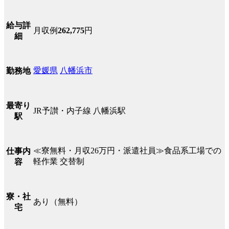
給与詳
月収例
262,775
円
細
愛媛県
八幡浜市
勤務地
最寄り
JR予讃・内子線 八幡浜駅
駅
≪寮無料・月収26万円・派遣社員≫食品系工場での
仕事内
軽作業 交替制
容
寮・社
あり（無料）
宅