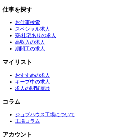
仕事を探す
お仕事検索
スペシャル求人
寮/社宅ありの求人
高収入の求人
期間工の求人
マイリスト
おすすめの求人
キープ中の求人
求人の閲覧履歴
コラム
ジョブハウス工場について
工場コラム
アカウント