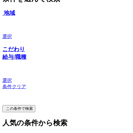
地域
選択
こだわり
給与/職種
選択
条件クリア
この条件で検索
人気の条件から検索