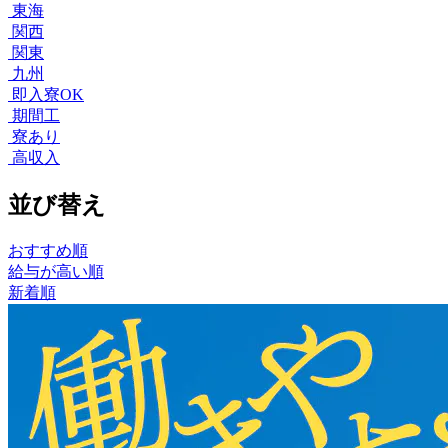
東海
関西
関東
九州
即入寮OK
期間工
寮あり
高収入
並び替え
おすすめ順
給与が高い順
新着順