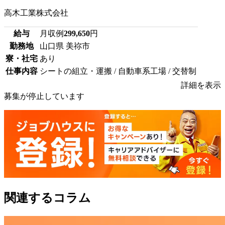
高木工業株式会社
給与
月収例
299,650
円
勤務地
山口県 美祢市
寮・社宅
あり
仕事内容
シートの組立・運搬 / 自動車系工場 / 交替制
詳細を表示
募集が停止しています
関連するコラム