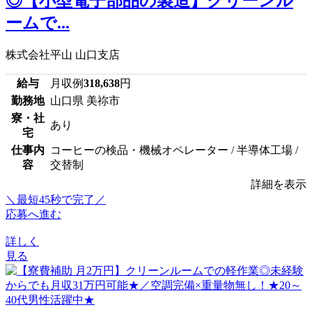
◎【小型電子部品の製造】クリーンル
ームで...
株式会社平山 山口支店
給与
月収例
318,638
円
勤務地
山口県 美祢市
寮・社
あり
宅
仕事内
コーヒーの検品・機械オペレーター / 半導体工場 /
容
交替制
詳細を表示
＼最短45秒で完了／
応募へ進む
詳しく
見る