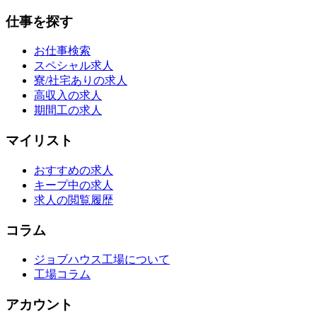
仕事を探す
お仕事検索
スペシャル求人
寮/社宅ありの求人
高収入の求人
期間工の求人
マイリスト
おすすめの求人
キープ中の求人
求人の閲覧履歴
コラム
ジョブハウス工場について
工場コラム
アカウント