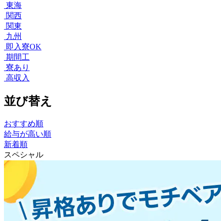
東海
関西
関東
九州
即入寮OK
期間工
寮あり
高収入
並び替え
おすすめ順
給与が高い順
新着順
スペシャル