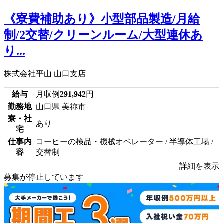
《寮費補助あり》小型部品製造/月給
制/2交替/クリーンルーム/大型連休あ
り...
株式会社平山 山口支店
給与
月収例
291,942
円
勤務地
山口県 美祢市
寮・社
あり
宅
仕事内
コーヒーの検品・機械オペレーター / 半導体工場 /
容
交替制
詳細を表示
募集が停止しています