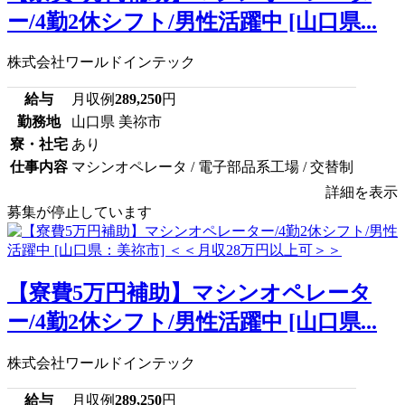
ー/4勤2休シフト/男性活躍中 [山口県...
株式会社ワールドインテック
給与
月収例
289,250
円
勤務地
山口県 美祢市
寮・社宅
あり
仕事内容
マシンオペレータ / 電子部品系工場 / 交替制
詳細を表示
募集が停止しています
【寮費5万円補助】マシンオペレータ
ー/4勤2休シフト/男性活躍中 [山口県...
株式会社ワールドインテック
給与
月収例
289,250
円