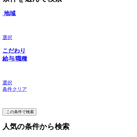
地域
選択
こだわり
給与/職種
選択
条件クリア
この条件で検索
人気の条件から検索