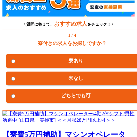
おすすめ求人
\ 質問に答えて、
をチェック！ /
1 / 4
寮付きの求人をお探しですか？
寮あり
寮なし
どちらでも可
【寮費5万円補助】マシンオペレータ