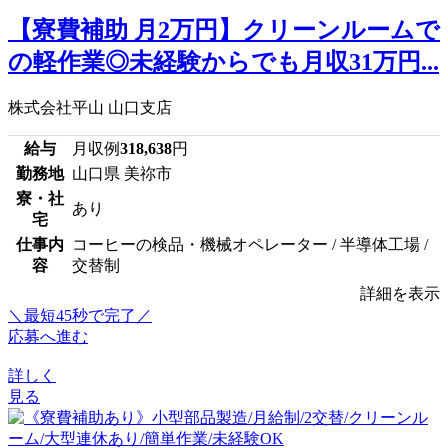
【寮費補助 月2万円】クリーンルームで
の軽作業◎未経験からでも月収31万円...
株式会社平山 山口支店
給与
月収例
318,638
円
勤務地
山口県 美祢市
寮・社
あり
宅
仕事内
コーヒーの検品・機械オペレーター / 半導体工場 /
容
交替制
詳細を表示
＼最短45秒で完了／
応募へ進む
詳しく
見る