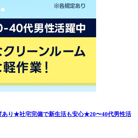
あり★社宅完備で新生活も安心★20〜40代男性活