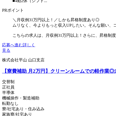
■4勤2休（シフト...
PRポイント
＼月収例31万円以上！／しかも昇格制度あり◎
ムリなく、今よりもっと収入UPしたい。そんな願い、
こちらの求人は、月収例31万円以上！さらに、昇格制度で
応募へ進む
詳しく
見る
株式会社平山 山口支店
【寮費補助 月2万円】クリーンルームでの軽作業◎
交替制
正社員
半導体
機械操作・製造補助
転勤なし
寮/社宅あり・住み込み
家族寮/社宅あり