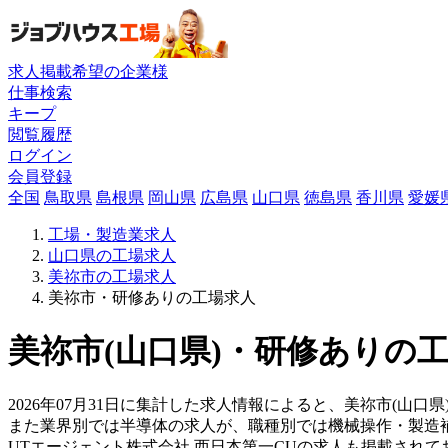
求人掲載希望の企業様
仕事検索
キープ
閲覧履歴
ログイン
会員登録
全国
鳥取県
島根県
岡山県
広島県
山口県
徳島県
香川県
愛媛
工場・製造業求人
山口県の工場求人
美祢市の工場求人
美祢市・研修ありの工場求人
美祢市(山口県)・研修ありの工
2026年07月31日に集計した求人情報によると、美祢市(山口県
また業界別では半導体の求人が、職種別では機械操作・製造
UTエージェント株式会社 西日本第一CUの求人も掲載され