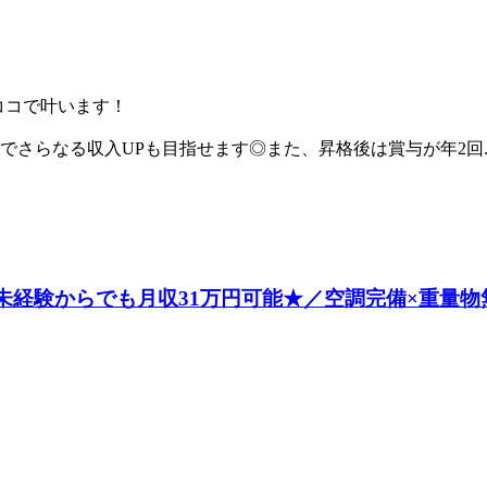
ココで叶います！
さらなる収入UPも目指せます◎また、昇格後は賞与が年2回..
未経験からでも月収31万円可能★／空調完備×重量物無