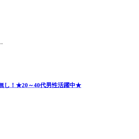
.
し！★20～40代男性活躍中★