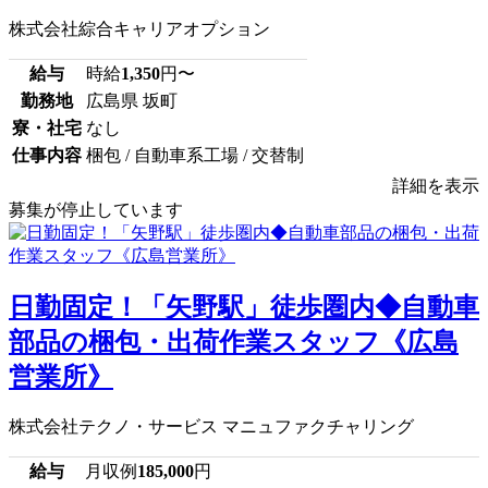
株式会社綜合キャリアオプション
給与
時給
1,350
円〜
勤務地
広島県 坂町
寮・社宅
なし
仕事内容
梱包 / 自動車系工場 / 交替制
詳細を表示
募集が停止しています
日勤固定！「矢野駅」徒歩圏内◆自動車
部品の梱包・出荷作業スタッフ《広島
営業所》
株式会社テクノ・サービス マニュファクチャリング
給与
月収例
185,000
円