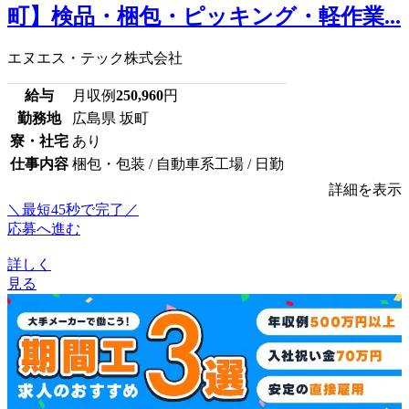
町】検品・梱包・ピッキング・軽作業...
エヌエス・テック株式会社
給与
月収例
250,960
円
勤務地
広島県 坂町
寮・社宅
あり
仕事内容
梱包・包装 / 自動車系工場 / 日勤
詳細を表示
＼最短45秒で完了／
応募へ進む
詳しく
見る