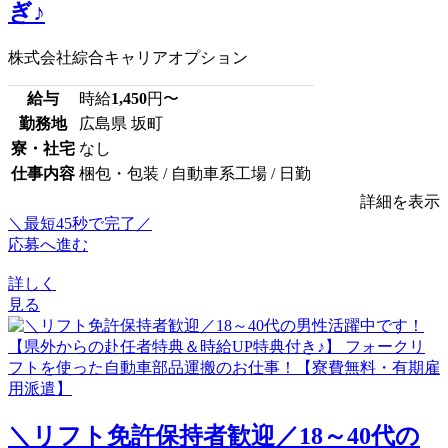
ぎ♪
株式会社綜合キャリアオプション
給与
時給
1,450
円〜
勤務地
広島県 坂町
寮・社宅
なし
仕事内容
梱包・包装 / 自動車系工場 / 日勤
詳細を表示
＼最短45秒で完了／
応募へ進む
詳しく
見る
＼リフト免許保持者歓迎／18～40代の