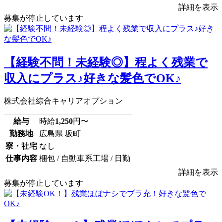
詳細を表示
募集が停止しています
【経験不問！未経験◎】程よく残業で
収入にプラス♪好きな髪色でOK♪
株式会社綜合キャリアオプション
給与
時給
1,250
円〜
勤務地
広島県 坂町
寮・社宅
なし
仕事内容
梱包 / 自動車系工場 / 日勤
詳細を表示
募集が停止しています