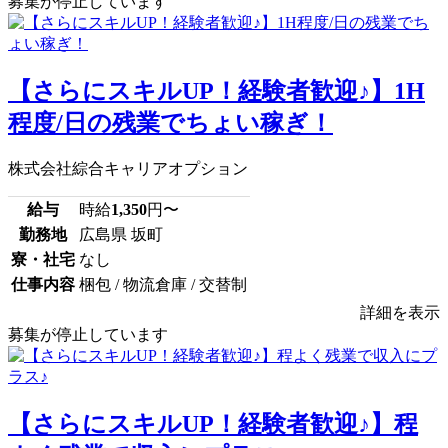
募集が停止しています
【さらにスキルUP！経験者歓迎♪】1H
程度/日の残業でちょい稼ぎ！
株式会社綜合キャリアオプション
給与
時給
1,350
円〜
勤務地
広島県 坂町
寮・社宅
なし
仕事内容
梱包 / 物流倉庫 / 交替制
詳細を表示
募集が停止しています
【さらにスキルUP！経験者歓迎♪】程