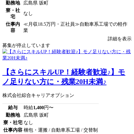
勤務地
広島県 坂町
寮・社
なし
宅
仕事内
≪月収18.5万円・正社員≫自動車系工場での軽作
容
業
詳細を表示
募集が停止しています
【さらにスキルUP！経験者歓迎♪】モ
ノ足りない方に・残業20H未満♪
株式会社綜合キャリアオプション
給与
時給
1,400
円〜
勤務地
広島県 坂町
寮・社宅
なし
仕事内容
梱包・運搬 / 自動車系工場 / 交替制