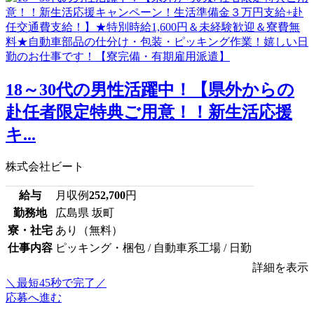
18～30代の男性活躍中！【県外からの
赴任者限定特典ご用意！！新生活応援
キ...
株式会社ビート
給与
月収例
252,700
円
勤務地
広島県 坂町
寮・社宅
あり（無料）
仕事内容
ピッキング・梱包 / 自動車系工場 / 日勤
詳細を表示
＼最短45秒で完了／
応募へ進む