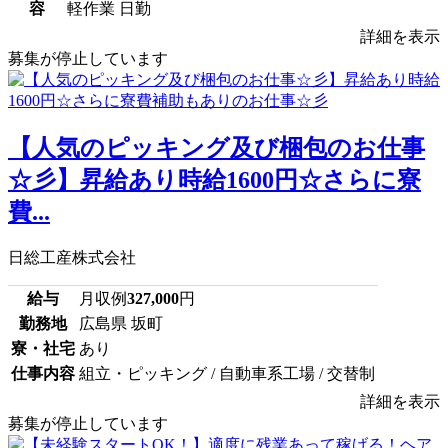
容
軽作業 日勤
詳細を表示
募集が停止しています
【人気のピッキング及び梱包のお仕事
☆彡】昇給あり時給1600円☆さらに寮
費...
日総工産株式会社
給与
月収例
327,000
円
勤務地
広島県 坂町
寮・社宅
あり
仕事内容
組立・ピッキング / 自動車系工場 / 交替制
詳細を表示
募集が停止しています