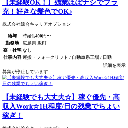
【未経験OK！】残業ほぼナシでプラ
充！好きな髪色でOK♪
株式会社綜合キャリアオプション
給与
時給
1,400
円〜
勤務地
広島県 坂町
寮・社宅
なし
仕事内容
運搬・フォークリフト / 自動車系工場 / 日勤
詳細を表示
募集が停止しています
【未経験でも大丈夫☆】稼ぐ優先・高
収入Work☆1H程度/日の残業でちょい
稼ぎ！