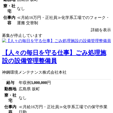
寮・社
なし
宅
仕事内
≪月給16万円・正社員≫化学系工場でのフォーク・
容
運搬 交替制
詳細を表示
募集が停止しています
【人々の毎日を守る仕事】ごみ処理施
設の設備管理整備員
神鋼環境メンテナンス株式会社本社
給与
年収例
3,000,000
円
勤務地
広島県 坂町
寮・社
なし
宅
仕事内
≪月給16万円・正社員≫化学系工場での保守作業
容
日勤