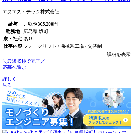
エヌエス・テック株式会社
給与
月収例
305,200
円
勤務地
広島県 坂町
寮・社宅
あり
仕事内容
フォークリフト / 機械系工場 / 交替制
詳細を表示
＼最短45秒で完了／
応募へ進む
詳しく
見る