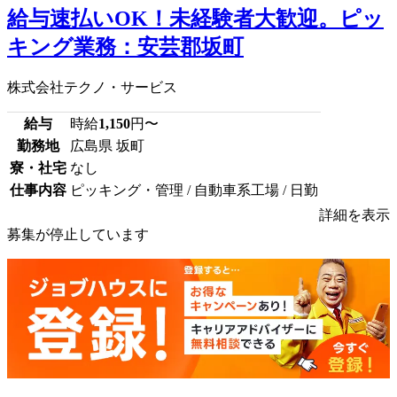
給与速払いOK！未経験者大歓迎。ピッ
キング業務：安芸郡坂町
株式会社テクノ・サービス
給与
時給
1,150
円〜
勤務地
広島県 坂町
寮・社宅
なし
仕事内容
ピッキング・管理 / 自動車系工場 / 日勤
詳細を表示
募集が停止しています