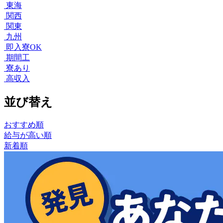
東海
関西
関東
九州
即入寮OK
期間工
寮あり
高収入
並び替え
おすすめ順
給与が高い順
新着順