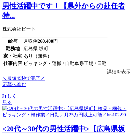
男性活躍中です！【県外からの赴任者
特...
株式会社ビート
給与
月収例
260,400
円
勤務地
広島県 坂町
寮・社宅
あり（無料）
仕事内容
ピッキング・運搬 / 自動車系工場 / 日勤
詳細を表示
＼最短45秒で完了／
応募へ進む
詳しく
見る
<20代～30代の男性活躍中>【広島県坂