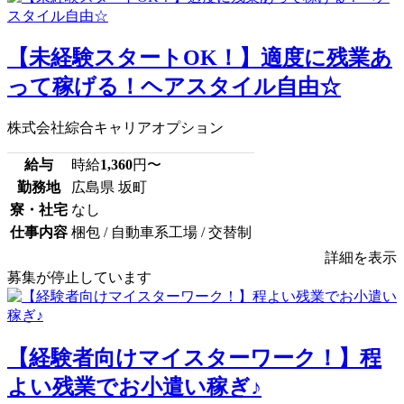
【未経験スタートOK！】適度に残業あ
って稼げる！ヘアスタイル自由☆
株式会社綜合キャリアオプション
給与
時給
1,360
円〜
勤務地
広島県 坂町
寮・社宅
なし
仕事内容
梱包 / 自動車系工場 / 交替制
詳細を表示
募集が停止しています
【経験者向けマイスターワーク！】程
よい残業でお小遣い稼ぎ♪