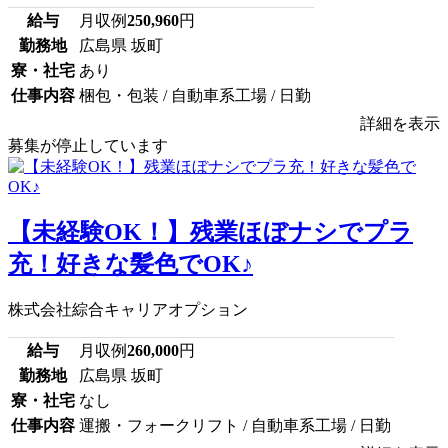
給与
月収例
250,960
円
勤務地
広島県 坂町
寮・社宅
あり
仕事内容
梱包・包装 / 自動車系工場 / 日勤
詳細を表示
募集が停止しています
【未経験OK！】残業ほぼナシでプラ
充！好きな髪色でOK♪
株式会社綜合キャリアオプション
給与
月収例
260,000
円
勤務地
広島県 坂町
寮・社宅
なし
仕事内容
運搬・フォークリフト / 自動車系工場 / 日勤