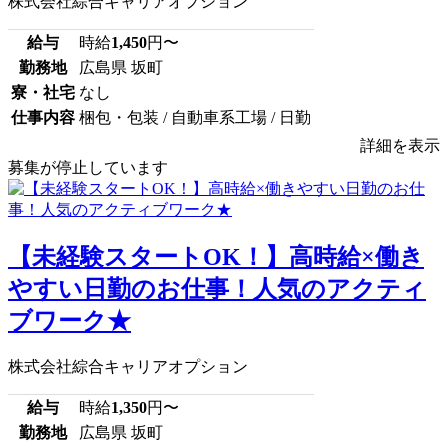
株式会社綜合キャリアオプション
給与
時給
1,450
円〜
勤務地
広島県 坂町
寮・社宅
なし
仕事内容
梱包・包装 / 自動車系工場 / 日勤
詳細を表示
募集が停止しています
【未経験スタートOK！】高時給×働き
やすい日勤のお仕事！人気のアクティ
ブワーク★
株式会社綜合キャリアオプション
給与
時給
1,350
円〜
勤務地
広島県 坂町