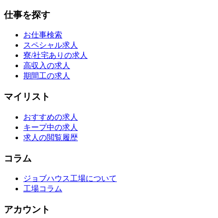
仕事を探す
お仕事検索
スペシャル求人
寮/社宅ありの求人
高収入の求人
期間工の求人
マイリスト
おすすめの求人
キープ中の求人
求人の閲覧履歴
コラム
ジョブハウス工場について
工場コラム
アカウント