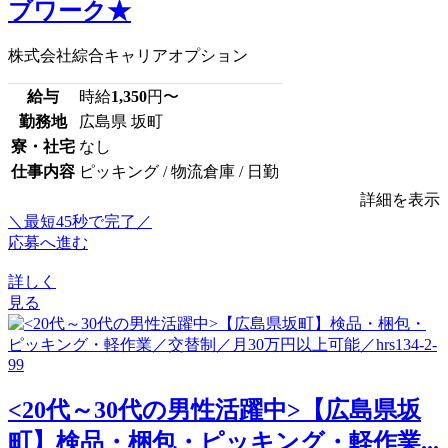
ブワーク★
株式会社綜合キャリアオプション
給与
時給
1,350
円〜
勤務地
広島県 坂町
寮・社宅
なし
仕事内容
ピッキング / 物流倉庫 / 日勤
詳細を表示
＼最短45秒で完了／
応募へ進む
詳しく
見る
<20代～30代の男性活躍中>【広島県坂
町】検品・梱包・ピッキング・軽作業...