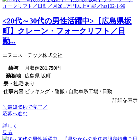
<20代～30代の男性活躍中>【広島県坂
町】クレーン・フォークリフト／日
勤...
エヌエス・テック株式会社
給与
月収例
281,750
円
勤務地
広島県 坂町
寮・社宅
あり
仕事内容
ピッキング・運搬 / 自動車系工場 / 日勤
詳細を表示
＼最短45秒で完了／
応募へ進む
詳しく
見る