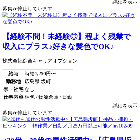
詳細を表示
募集が停止しています
【経験不問！未経験◎】程よく残業で
収入にプラス♪好きな髪色でOK♪
株式会社綜合キャリアオプション
給与
時給
1,250
円〜
勤務地
広島県 坂町
寮・社宅
なし
仕事内容
梱包 / 物流倉庫 / 日勤
詳細を表示
募集が停止しています