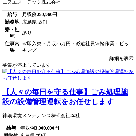
エヌエス・テック株式会社
給与
月収例
250,960
円
勤務地
広島県 坂町
寮・社
あり
宅
仕事内
≪即入寮・月収25万円・派遣社員≫軽作業・ピッ
容
キング
詳細を表示
募集が停止しています
【人々の毎日を守る仕事】ごみ処理施
設の設備管理運転をお任せします
神鋼環境メンテナンス株式会社本社
給与
年収例
3,000,000
円
勤務地
広島県 坂町