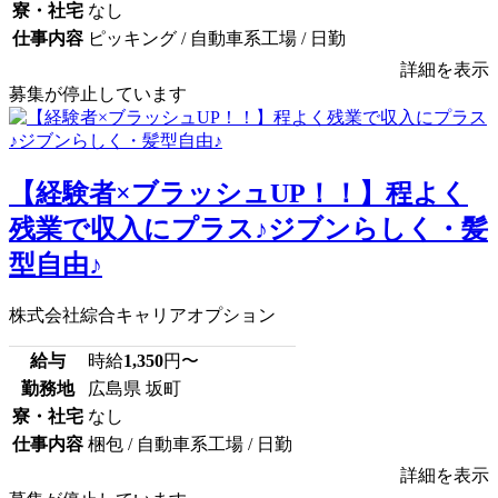
寮・社宅
なし
仕事内容
ピッキング / 自動車系工場 / 日勤
詳細を表示
募集が停止しています
【経験者×ブラッシュUP！！】程よく
残業で収入にプラス♪ジブンらしく・髪
型自由♪
株式会社綜合キャリアオプション
給与
時給
1,350
円〜
勤務地
広島県 坂町
寮・社宅
なし
仕事内容
梱包 / 自動車系工場 / 日勤
詳細を表示