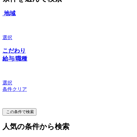
地域
選択
こだわり
給与/職種
選択
条件クリア
この条件で検索
人気の条件から検索