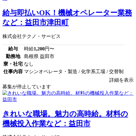
給与即払いOK！機械オペレーター業務
など：益田市津田町
株式会社テクノ・サービス
給与
時給
1,200
円〜
勤務地
島根県 益田市
寮・社宅
なし
仕事内容
マシンオペレータ・製造 / 化学系工場 / 交替制
詳細を表示
募集が停止しています
きれいな職場。魅力の高時給。材料の
機械投入作業など：益田市