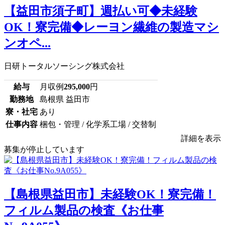
【益田市須子町】週払い可◆未経験
OK！寮完備◆レーヨン繊維の製造マシ
ンオペ...
日研トータルソーシング株式会社
給与
月収例
295,000
円
勤務地
島根県 益田市
寮・社宅
あり
仕事内容
梱包・管理 / 化学系工場 / 交替制
詳細を表示
募集が停止しています
【島根県益田市】未経験OK！寮完備！
フィルム製品の検査《お仕事