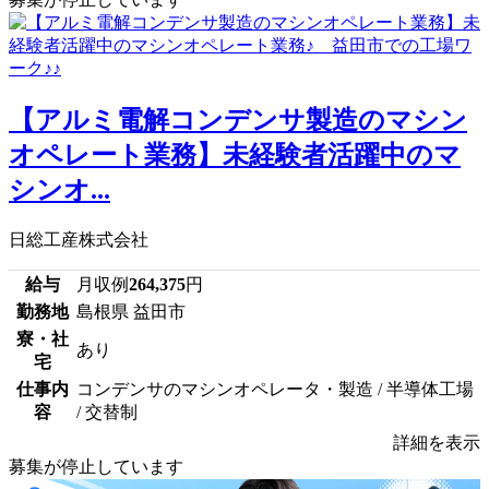
【アルミ電解コンデンサ製造のマシン
オペレート業務】未経験者活躍中のマ
シンオ...
日総工産株式会社
給与
月収例
264,375
円
勤務地
島根県 益田市
寮・社
あり
宅
仕事内
コンデンサのマシンオペレータ・製造 / 半導体工場
容
/ 交替制
詳細を表示
募集が停止しています