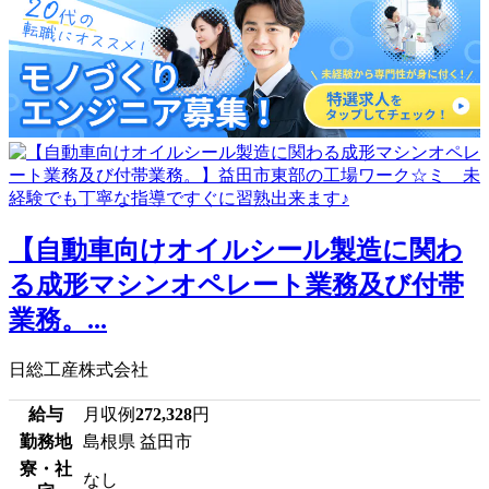
【自動車向けオイルシール製造に関わ
る成形マシンオペレート業務及び付帯
業務。...
日総工産株式会社
給与
月収例
272,328
円
勤務地
島根県 益田市
寮・社
なし