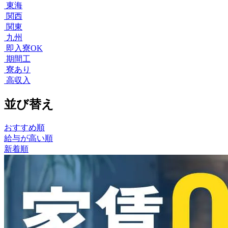
東海
関西
関東
九州
即入寮OK
期間工
寮あり
高収入
並び替え
おすすめ順
給与が高い順
新着順