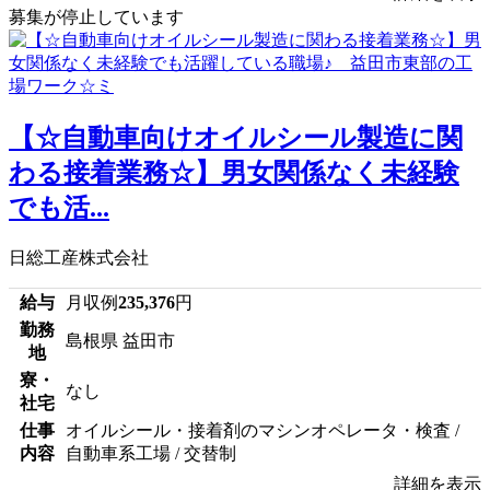
募集が停止しています
【☆自動車向けオイルシール製造に関
わる接着業務☆】男女関係なく未経験
でも活...
日総工産株式会社
給与
月収例
235,376
円
勤務
島根県 益田市
地
寮・
なし
社宅
仕事
オイルシール・接着剤のマシンオペレータ・検査 /
内容
自動車系工場 / 交替制
詳細を表示