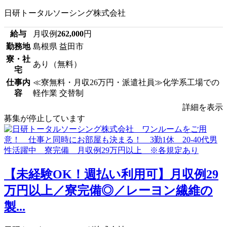
日研トータルソーシング株式会社
給与
月収例
262,000
円
勤務地
島根県 益田市
寮・社
あり（無料）
宅
仕事内
≪寮無料・月収26万円・派遣社員≫化学系工場での
容
軽作業 交替制
詳細を表示
募集が停止しています
【未経験OK！週払い利用可】月収例29
万円以上／寮完備◎／レーヨン繊維の
製...