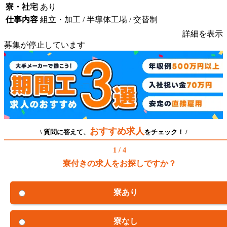
寮・社宅
あり
仕事内容
組立・加工 / 半導体工場 / 交替制
詳細を表示
募集が停止しています
おすすめ求人
\ 質問に答えて、
をチェック！ /
1 / 4
寮付きの求人をお探しですか？
寮あり
寮なし