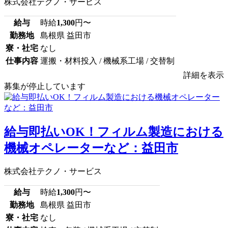
株式会社テクノ・サービス
給与
時給
1,300
円〜
勤務地
島根県 益田市
寮・社宅
なし
仕事内容
運搬・材料投入 / 機械系工場 / 交替制
詳細を表示
募集が停止しています
給与即払いOK！フィルム製造における
機械オペレーターなど：益田市
株式会社テクノ・サービス
給与
時給
1,300
円〜
勤務地
島根県 益田市
寮・社宅
なし