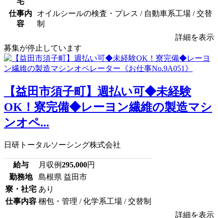
宅
仕事内
オイルシールの検査・プレス / 自動車系工場 / 交替
容
制
詳細を表示
募集が停止しています
【益田市須子町】週払い可◆未経験
OK！寮完備◆レーヨン繊維の製造マシ
ンオペ...
日研トータルソーシング株式会社
給与
月収例
295,000
円
勤務地
島根県 益田市
寮・社宅
あり
仕事内容
梱包・管理 / 化学系工場 / 交替制
詳細を表示