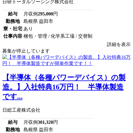
日研トータルソーシング株式会社
給与
月収例
295,000
円
勤務地
島根県 益田市
寮・社宅
あり
仕事内容
梱包・管理 / 化学系工場 / 交替制
詳細を表示
募集が停止しています
【半導体（各種パワーデバイス）の製
造。】入社特典16万円！ 半導体製造
です...
日総工産株式会社
給与
月収例
301,320
円
勤務地
島根県 益田市