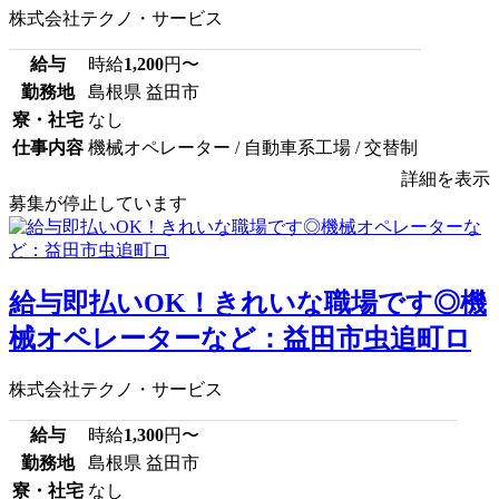
株式会社テクノ・サービス
給与
時給
1,200
円〜
勤務地
島根県 益田市
寮・社宅
なし
仕事内容
機械オペレーター / 自動車系工場 / 交替制
詳細を表示
募集が停止しています
給与即払いOK！きれいな職場です◎機
械オペレーターなど：益田市虫追町ロ
株式会社テクノ・サービス
給与
時給
1,300
円〜
勤務地
島根県 益田市
寮・社宅
なし