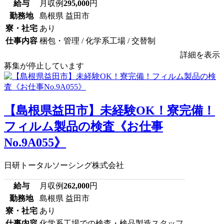
給与
月収例
295,000
円
勤務地
島根県 益田市
寮・社宅
あり
仕事内容
梱包・管理 / 化学系工場 / 交替制
詳細を表示
募集が停止しています
【島根県益田市】未経験OK！寮完備！
フィルム製品の検査《お仕事
No.9A055》
日研トータルソーシング株式会社
給与
月収例
262,000
円
勤務地
島根県 益田市
寮・社宅
あり
仕事内容
化学系工場での検査・検品製造スタッフ