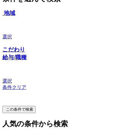
地域
選択
こだわり
給与/職種
選択
条件クリア
この条件で検索
人気の条件から検索