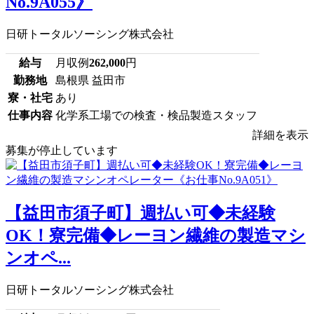
No.9A055》
日研トータルソーシング株式会社
給与
月収例
262,000
円
勤務地
島根県 益田市
寮・社宅
あり
仕事内容
化学系工場での検査・検品製造スタッフ
詳細を表示
募集が停止しています
【益田市須子町】週払い可◆未経験
OK！寮完備◆レーヨン繊維の製造マシ
ンオペ...
日研トータルソーシング株式会社