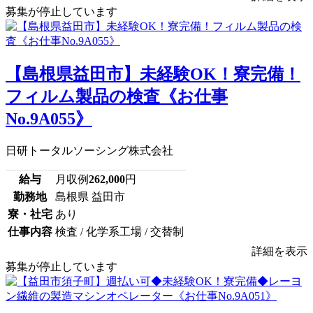
募集が停止しています
【島根県益田市】未経験OK！寮完備！
フィルム製品の検査《お仕事
No.9A055》
日研トータルソーシング株式会社
給与
月収例
262,000
円
勤務地
島根県 益田市
寮・社宅
あり
仕事内容
検査 / 化学系工場 / 交替制
詳細を表示
募集が停止しています