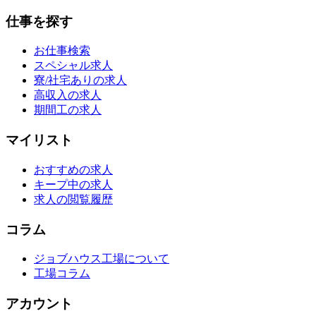
仕事を探す
お仕事検索
スペシャル求人
寮/社宅ありの求人
高収入の求人
期間工の求人
マイリスト
おすすめの求人
キープ中の求人
求人の閲覧履歴
コラム
ジョブハウス工場について
工場コラム
アカウント