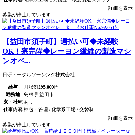
詳細を表示
募集が停止しています
【益田市須子町】週払い可◆未経験
OK！寮完備◆レーヨン繊維の製造マシ
ンオペ...
日研トータルソーシング株式会社
給与
月収例
295,000
円
勤務地
島根県 益田市
寮・社宅
あり
仕事内容
梱包・管理 / 化学系工場 / 交替制
詳細を表示
募集が停止しています