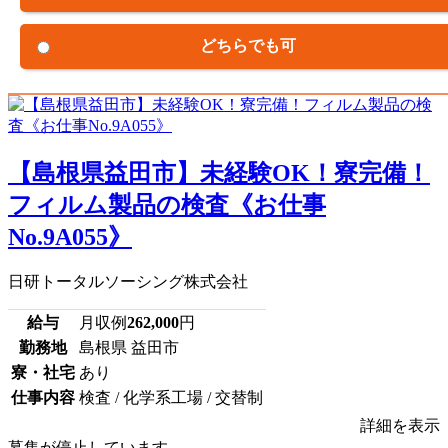
どちらでも可
【島根県益田市】未経験OK！寮完備！
フィルム製品の検査《お仕事
No.9A055》
日研トータルソーシング株式会社
給与
月収例
262,000
円
勤務地
島根県 益田市
寮・社宅
あり
仕事内容
検査 / 化学系工場 / 交替制
詳細を表示
募集が停止しています