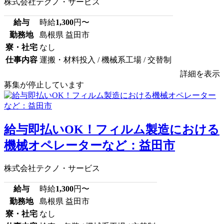
株式会社テクノ・サービス
給与
時給
1,300
円〜
勤務地
島根県 益田市
寮・社宅
なし
仕事内容
運搬・材料投入 / 機械系工場 / 交替制
詳細を表示
募集が停止しています
給与即払いOK！フィルム製造における
機械オペレーターなど：益田市
株式会社テクノ・サービス
給与
時給
1,300
円〜
勤務地
島根県 益田市
寮・社宅
なし