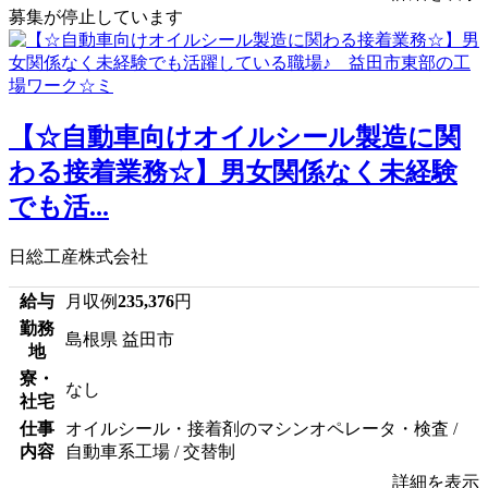
募集が停止しています
【☆自動車向けオイルシール製造に関
わる接着業務☆】男女関係なく未経験
でも活...
日総工産株式会社
給与
月収例
235,376
円
勤務
島根県 益田市
地
寮・
なし
社宅
仕事
オイルシール・接着剤のマシンオペレータ・検査 /
内容
自動車系工場 / 交替制
詳細を表示