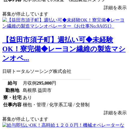
詳細を表示
募集が停止しています
【益田市須子町】週払い可◆未経験
OK！寮完備◆レーヨン繊維の製造マシ
ンオペ...
日研トータルソーシング株式会社
給与
月収例
295,000
円
勤務地
島根県 益田市
寮・社宅
あり
仕事内容
梱包・管理 / 化学系工場 / 交替制
詳細を表示
募集が停止しています