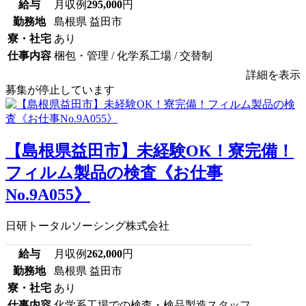
給与
月収例
295,000
円
勤務地
島根県 益田市
寮・社宅
あり
仕事内容
梱包・管理 / 化学系工場 / 交替制
詳細を表示
募集が停止しています
【島根県益田市】未経験OK！寮完備！
フィルム製品の検査《お仕事
No.9A055》
日研トータルソーシング株式会社
給与
月収例
262,000
円
勤務地
島根県 益田市
寮・社宅
あり
仕事内容
化学系工場での検査・検品製造スタッフ