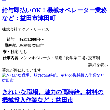
給与即払いOK！機械オペレーター業務
など：益田市津田町
株式会社テクノ・サービス
給与
時給
1,200
円〜
勤務地
島根県 益田市
寮・社宅
なし
仕事内容
マシンオペレータ・製造 / 化学系工場 / 交替制
詳細を表示
募集が停止しています
きれいな職場。魅力の高時給。材料の
機械投入作業など：益田市