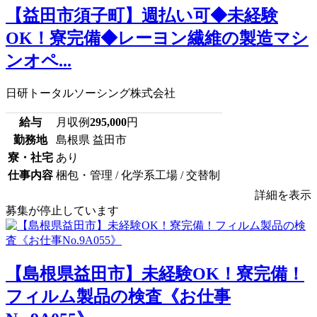
【益田市須子町】週払い可◆未経験
OK！寮完備◆レーヨン繊維の製造マシ
ンオペ...
日研トータルソーシング株式会社
給与
月収例
295,000
円
勤務地
島根県 益田市
寮・社宅
あり
仕事内容
梱包・管理 / 化学系工場 / 交替制
詳細を表示
募集が停止しています
【島根県益田市】未経験OK！寮完備！
フィルム製品の検査《お仕事