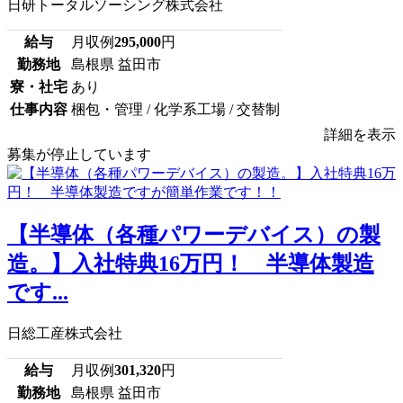
日研トータルソーシング株式会社
給与
月収例
295,000
円
勤務地
島根県 益田市
寮・社宅
あり
仕事内容
梱包・管理 / 化学系工場 / 交替制
詳細を表示
募集が停止しています
【半導体（各種パワーデバイス）の製
造。】入社特典16万円！ 半導体製造
です...
日総工産株式会社
給与
月収例
301,320
円
勤務地
島根県 益田市