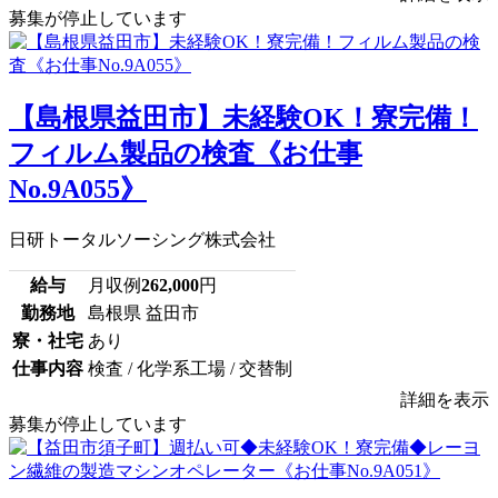
募集が停止しています
【島根県益田市】未経験OK！寮完備！
フィルム製品の検査《お仕事
No.9A055》
日研トータルソーシング株式会社
給与
月収例
262,000
円
勤務地
島根県 益田市
寮・社宅
あり
仕事内容
検査 / 化学系工場 / 交替制
詳細を表示
募集が停止しています