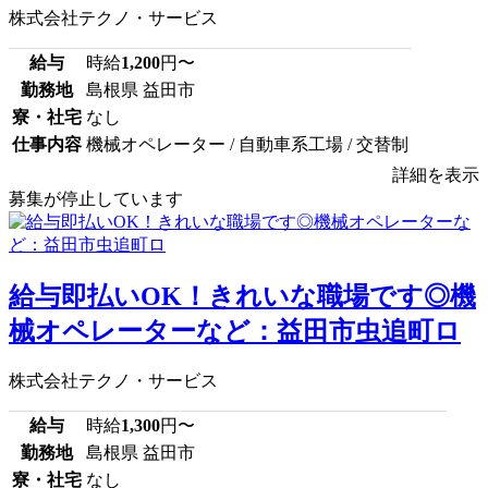
株式会社テクノ・サービス
給与
時給
1,200
円〜
勤務地
島根県 益田市
寮・社宅
なし
仕事内容
機械オペレーター / 自動車系工場 / 交替制
詳細を表示
募集が停止しています
給与即払いOK！きれいな職場です◎機
械オペレーターなど：益田市虫追町ロ
株式会社テクノ・サービス
給与
時給
1,300
円〜
勤務地
島根県 益田市
寮・社宅
なし