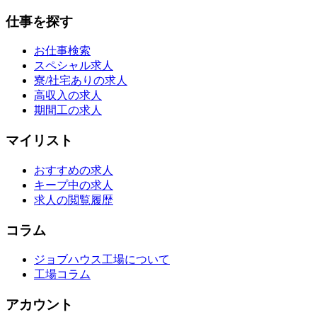
仕事を探す
お仕事検索
スペシャル求人
寮/社宅ありの求人
高収入の求人
期間工の求人
マイリスト
おすすめの求人
キープ中の求人
求人の閲覧履歴
コラム
ジョブハウス工場について
工場コラム
アカウント