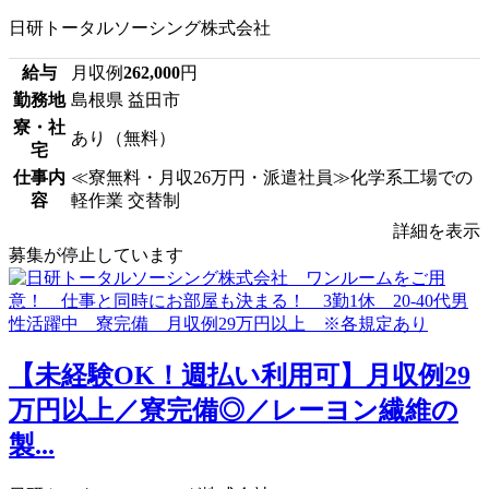
日研トータルソーシング株式会社
給与
月収例
262,000
円
勤務地
島根県 益田市
寮・社
あり（無料）
宅
仕事内
≪寮無料・月収26万円・派遣社員≫化学系工場での
容
軽作業 交替制
詳細を表示
募集が停止しています
【未経験OK！週払い利用可】月収例29
万円以上／寮完備◎／レーヨン繊維の
製...