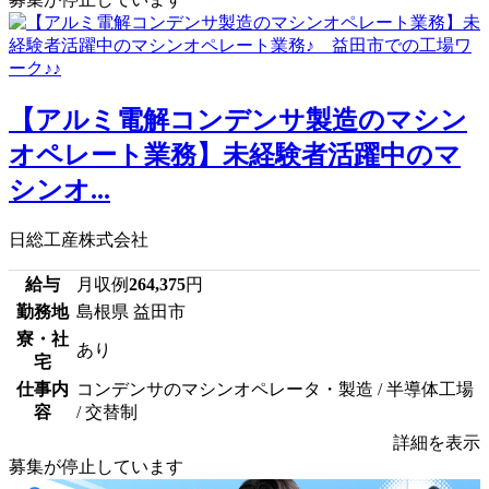
【アルミ電解コンデンサ製造のマシン
オペレート業務】未経験者活躍中のマ
シンオ...
日総工産株式会社
給与
月収例
264,375
円
勤務地
島根県 益田市
寮・社
あり
宅
仕事内
コンデンサのマシンオペレータ・製造 / 半導体工場
容
/ 交替制
詳細を表示
募集が停止しています