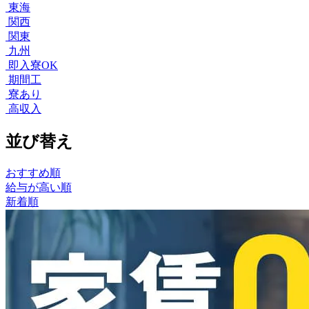
東海
関西
関東
九州
即入寮OK
期間工
寮あり
高収入
並び替え
おすすめ順
給与が高い順
新着順