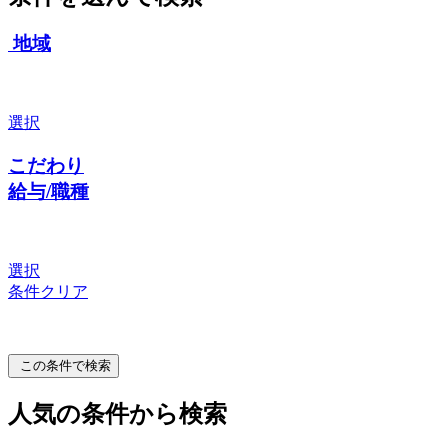
地域
選択
こだわり
給与/職種
選択
条件クリア
この条件で検索
人気の条件から検索