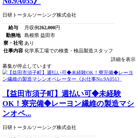
No.9A055》
日研トータルソーシング株式会社
給与
月収例
262,000
円
勤務地
島根県 益田市
寮・社宅
あり
仕事内容
化学系工場での検査・検品製造スタッフ
詳細を表示
募集が停止しています
【益田市須子町】週払い可◆未経験
OK！寮完備◆レーヨン繊維の製造マシ
ンオペ...
日研トータルソーシング株式会社