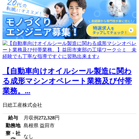
【自動車向けオイルシール製造に関わ
る成形マシンオペレート業務及び付帯
業務。...
日総工産株式会社
給与
月収例
272,328
円
勤務地
島根県 益田市
寮・社
なし