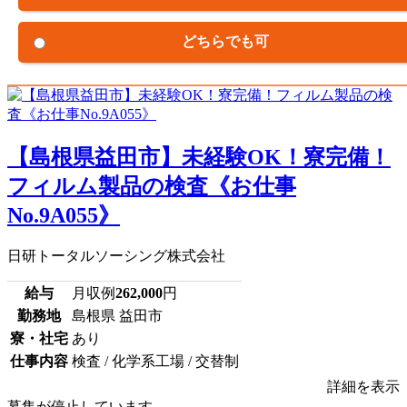
どちらでも可
【島根県益田市】未経験OK！寮完備！
フィルム製品の検査《お仕事
No.9A055》
日研トータルソーシング株式会社
給与
月収例
262,000
円
勤務地
島根県 益田市
寮・社宅
あり
仕事内容
検査 / 化学系工場 / 交替制
詳細を表示
募集が停止しています