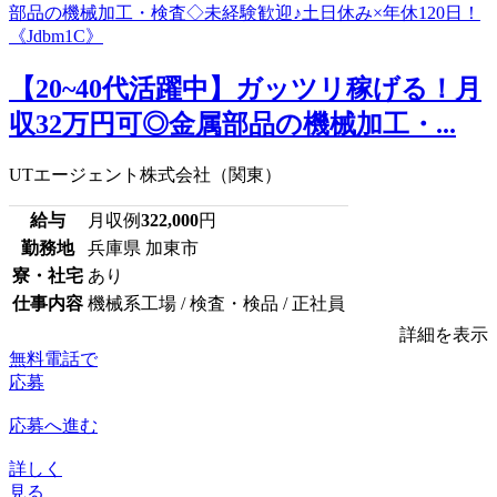
【20~40代活躍中】ガッツリ稼げる！月
収32万円可◎金属部品の機械加工・...
UTエージェント株式会社（関東）
給与
月収例
322,000
円
勤務地
兵庫県 加東市
寮・社宅
あり
仕事内容
機械系工場 / 検査・検品 / 正社員
詳細を表示
無料電話で
応募
応募へ進む
詳しく
見る