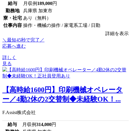
給与
月収例
189,000
円
勤務地
兵庫県 加東市
寮・社宅
あり（無料）
仕事内容
操作・機械の操作 / 家電系工場 / 日勤
詳細を表示
＼最短45秒で完了／
応募へ進む
詳しく
見る
【高時給1600円】印刷機械オペレータ
ー／4勤2休の2交替制◆未経験OK！...
F.Assist株式会社
給与
月収例
314,000
円