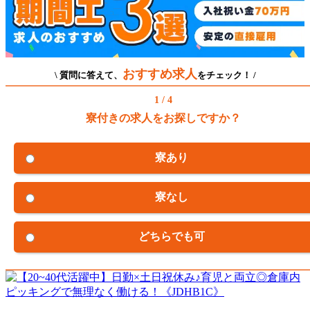
おすすめ求人
\ 質問に答えて、
をチェック！ /
1 / 4
寮付きの求人をお探しですか？
寮あり
寮なし
どちらでも可