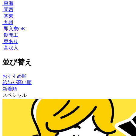
東海
関西
関東
九州
即入寮OK
期間工
寮あり
高収入
並び替え
おすすめ順
給与が高い順
新着順
スペシャル