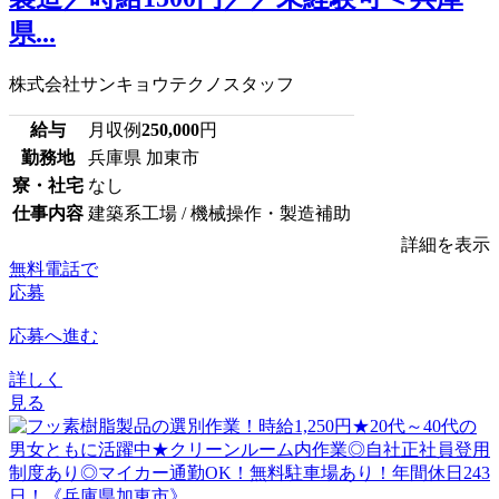
県...
株式会社サンキョウテクノスタッフ
給与
月収例
250,000
円
勤務地
兵庫県 加東市
寮・社宅
なし
仕事内容
建築系工場 / 機械操作・製造補助
詳細を表示
無料電話で
応募
応募へ進む
詳しく
見る