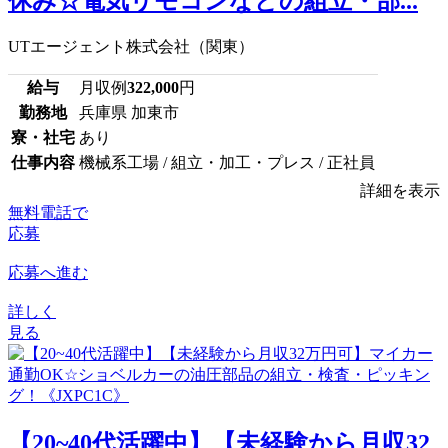
休み☆電気リモコンなどの組立・部...
UTエージェント株式会社（関東）
給与
月収例
322,000
円
勤務地
兵庫県 加東市
寮・社宅
あり
仕事内容
機械系工場 / 組立・加工・プレス / 正社員
詳細を表示
無料電話で
応募
応募へ進む
詳しく
見る
【20~40代活躍中】【未経験から月収32