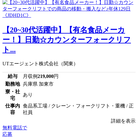
【20~30代活躍中】【有名食品メーカ
ー！】日勤☆カウンターフォークリフ
ト...
UTエージェント株式会社（関東）
給与
月収例
219,000
円
勤務地
兵庫県 加東市
寮・社
あり
宅
仕事内
食品系工場 / クレーン・フォークリフト・重機 / 正
容
社員
詳細を表示
無料電話で
応募