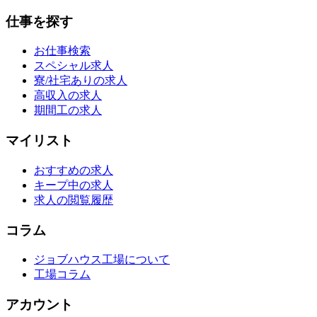
仕事を探す
お仕事検索
スペシャル求人
寮/社宅ありの求人
高収入の求人
期間工の求人
マイリスト
おすすめの求人
キープ中の求人
求人の閲覧履歴
コラム
ジョブハウス工場について
工場コラム
アカウント