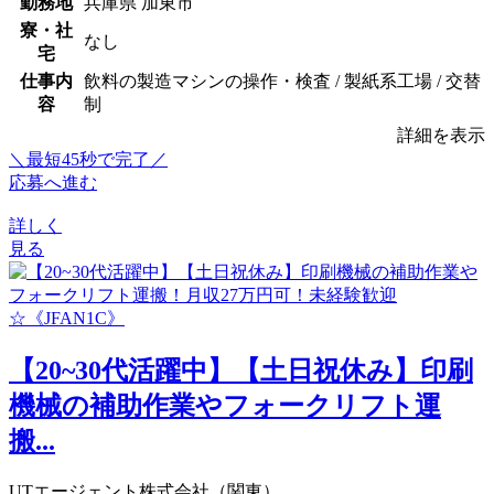
勤務地
兵庫県 加東市
寮・社
なし
宅
仕事内
飲料の製造マシンの操作・検査 / 製紙系工場 / 交替
容
制
詳細を表示
＼最短45秒で完了／
応募へ進む
詳しく
見る
【20~30代活躍中】【土日祝休み】印刷
機械の補助作業やフォークリフト運
搬...
UTエージェント株式会社（関東）