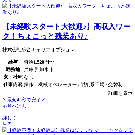
【未経験スタート大歓迎♪】高収入ワー
ク！ちょこっと残業あり♪
株式会社綜合キャリアオプション
給与
時給
1,520
円〜
勤務地
兵庫県 加東市
寮・社宅
なし
仕事内容
操作・機械オペレーター / 製紙系工場 / 交替制
詳細を表示
＼最短45秒で完了／
応募へ進む
詳しく
見る