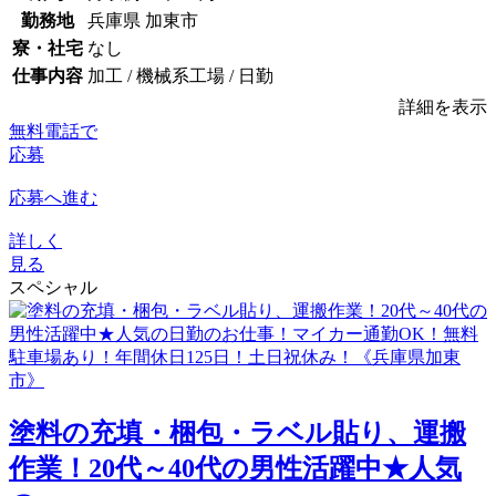
勤務地
兵庫県 加東市
寮・社宅
なし
仕事内容
加工 / 機械系工場 / 日勤
詳細を表示
無料電話で
応募
応募へ進む
詳しく
見る
スペシャル
塗料の充填・梱包・ラベル貼り、運搬
作業！20代～40代の男性活躍中★人気