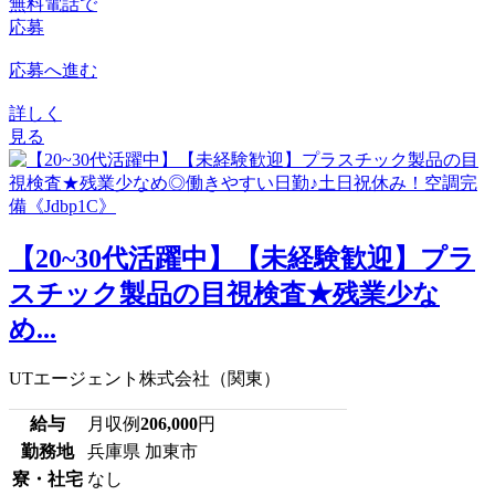
無料電話で
応募
応募へ進む
詳しく
見る
【20~30代活躍中】【未経験歓迎】プラ
スチック製品の目視検査★残業少な
め...
UTエージェント株式会社（関東）
給与
月収例
206,000
円
勤務地
兵庫県 加東市
寮・社宅
なし