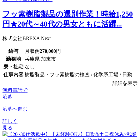
フッ素樹脂製品の選別作業！時給1,250
円★20代～40代の男女ともに活躍...
株式会社BREXA Next
給与
月収例
270,000
円
勤務地
兵庫県 加東市
寮・社宅
なし
仕事内容
樹脂製品・フッ素樹脂の検査 / 化学系工場 / 日勤
詳細を表示
無料電話で
応募
応募へ進む
詳しく
見る