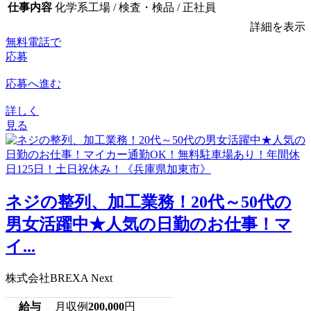
仕事内容
化学系工場 / 検査・検品 / 正社員
詳細を表示
無料電話で
応募
応募へ進む
詳しく
見る
ネジの整列、加工業務！20代～50代の
男女活躍中★人気の日勤のお仕事！マ
イ...
株式会社BREXA Next
給与
月収例
200,000
円