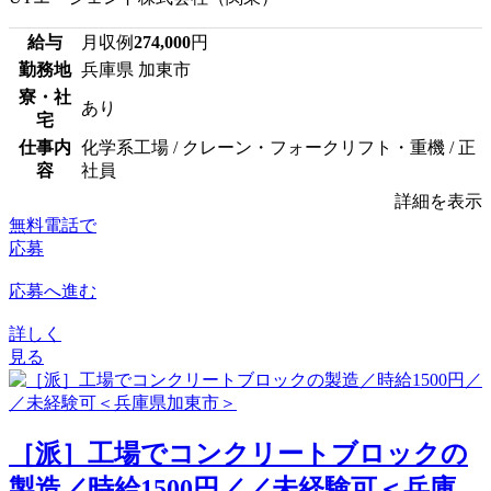
給与
月収例
274,000
円
勤務地
兵庫県 加東市
寮・社
あり
宅
仕事内
化学系工場 / クレーン・フォークリフト・重機 / 正
容
社員
詳細を表示
無料電話で
応募
応募へ進む
詳しく
見る
［派］工場でコンクリートブロックの
製造／時給1500円／／未経験可＜兵庫