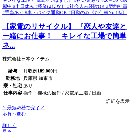
【家電のリサイクル】 『恋人や友達と
一緒にお仕事！ キレイな工場で簡単
ネ...
株式会社日本ケイテム
給与
月収例
189,000
円
勤務地
兵庫県 加東市
寮・社宅
あり
仕事内容
操作・機械の操作 / 家電系工場 / 日勤
詳細を表示
＼最短45秒で完了／
応募へ進む
詳しく
見る