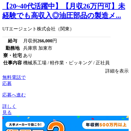
【20~40代活躍中】【月収26万円可】未
経験でも高収入◎油圧部品の製造メ...
UTエージェント株式会社（関東）
給与
月収例
266,000
円
勤務地
兵庫県 加東市
寮・社宅
あり
仕事内容
機械系工場 / 軽作業・ピッキング / 正社員
詳細を表示
無料電話で
応募
応募へ進む
詳しく
見る