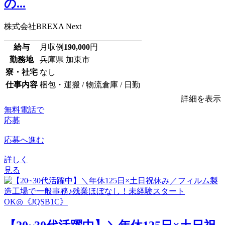
の...
株式会社BREXA Next
給与
月収例
190,000
円
勤務地
兵庫県 加東市
寮・社宅
なし
仕事内容
梱包・運搬 / 物流倉庫 / 日勤
詳細を表示
無料電話で
応募
応募へ進む
詳しく
見る