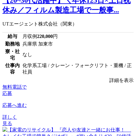
【20~30代活躍中】＼年休125日×土日祝
休み／フィルム製造工場で一般事...
UTエージェント株式会社（関東）
給与
月収例
220,000
円
勤務地
兵庫県 加東市
寮・社
なし
宅
仕事内
化学系工場 / クレーン・フォークリフト・重機 / 正
容
社員
詳細を表示
無料電話で
応募
応募へ進む
詳しく
見る