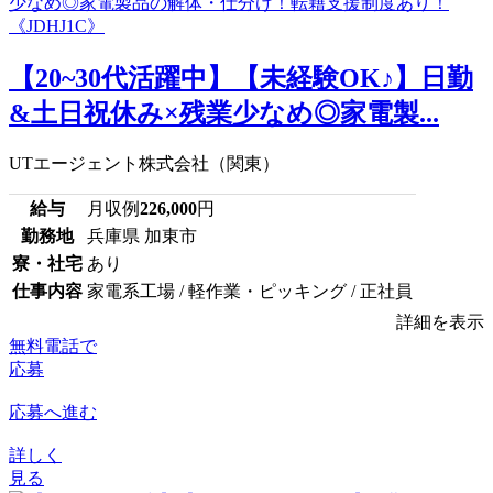
【20~30代活躍中】【未経験OK♪】日勤
&土日祝休み×残業少なめ◎家電製...
UTエージェント株式会社（関東）
給与
月収例
226,000
円
勤務地
兵庫県 加東市
寮・社宅
あり
仕事内容
家電系工場 / 軽作業・ピッキング / 正社員
詳細を表示
無料電話で
応募
応募へ進む
詳しく
見る