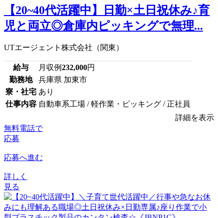
【20~40代活躍中】日勤×土日祝休み♪育
児と両立◎倉庫内ピッキングで無理...
UTエージェント株式会社（関東）
給与
月収例
232,000
円
勤務地
兵庫県 加東市
寮・社宅
あり
仕事内容
自動車系工場 / 軽作業・ピッキング / 正社員
詳細を表示
無料電話で
応募
応募へ進む
詳しく
見る