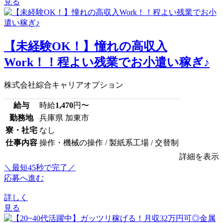
見る
【未経験OK！】憧れの高収入
Work！！程よい残業でお小遣い稼ぎ♪
株式会社綜合キャリアオプション
給与
時給
1,470
円〜
勤務地
兵庫県 加東市
寮・社宅
なし
仕事内容
操作・機械の操作 / 製紙系工場 / 交替制
詳細を表示
＼最短45秒で完了／
応募へ進む
詳しく
見る