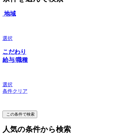
地域
選択
こだわり
給与/職種
選択
条件クリア
この条件で検索
人気の条件から検索