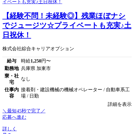
【経験不問！未経験◎】残業ほぼナシ
でジュージツ☆プライベートも充実♪土
日祝休！
株式会社綜合キャリアオプション
給与
時給
1,250
円〜
勤務地
兵庫県 加東市
寮・社
なし
宅
仕事内
接着剤・建設機械の機械オペレーター / 自動車系工
容
場 / 日勤
詳細を表示
＼最短45秒で完了／
応募へ進む
詳しく