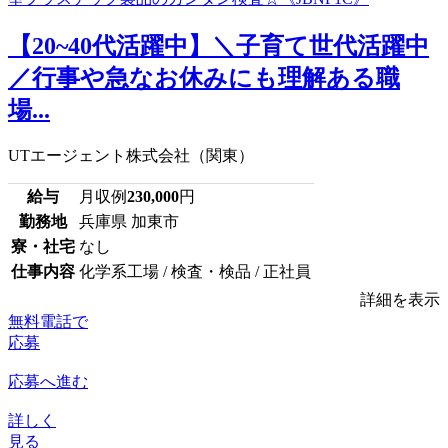
【20~40代活躍中】＼子育て世代活躍中
／行事や急なお休みにも理解ある職
場...
UTエージェント株式会社（関東）
給与
月収例
230,000
円
勤務地
兵庫県 加東市
寮・社宅
なし
仕事内容
化学系工場 / 検査・検品 / 正社員
詳細を表示
無料電話で
応募
応募へ進む
詳しく
見る