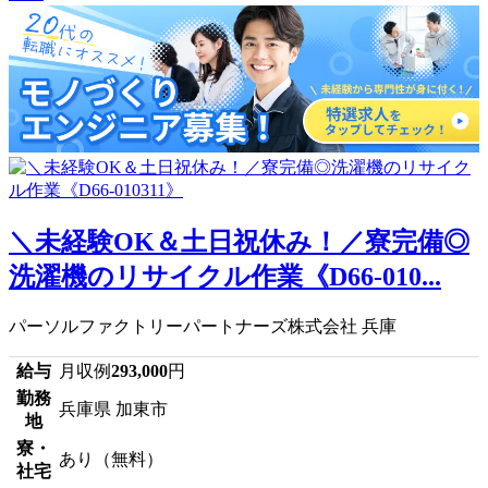
＼未経験OK＆土日祝休み！／寮完備◎
洗濯機のリサイクル作業《D66-010...
パーソルファクトリーパートナーズ株式会社 兵庫
給与
月収例
293,000
円
勤務
兵庫県 加東市
地
寮・
あり（無料）
社宅