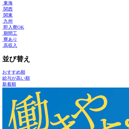
東海
関西
関東
九州
即入寮OK
期間工
寮あり
高収入
並び替え
おすすめ順
給与が高い順
新着順