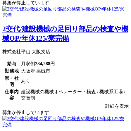
募集が停止しています
2交代/建設機械の足回り部品の検査や機
械OP/年休125/寮完備
株式会社平山 大阪支店
給与
月収例
284,288
円
勤務地
大阪府 高槻市
寮・社
あり
宅
仕事内
建設機械の機械オペレーター・検査 / 機械系工場 /
容
交替制
詳細を表示
募集が停止しています