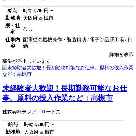
給与
時給
1,700
円〜
勤務地
大阪府 高槻市
寮・社
なし
宅
仕事内
配電盤の機械操作・製造補助 / 電子部品系工場 / 日
容
勤
詳細を表示
募集が停止しています
未経験者大歓迎！長期勤務可能なお仕
事。原料の投入作業など：高槻市
株式会社テクノ・サービス
給与
時給
1,200
円〜
勤務地
大阪府 高槻市