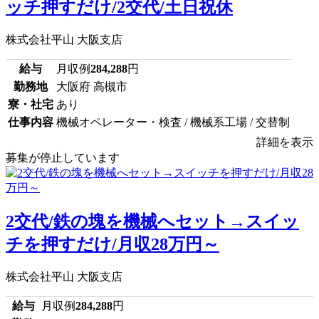
ッチ押すだけ/2交代/土日祝休
株式会社平山 大阪支店
給与
月収例
284,288
円
勤務地
大阪府 高槻市
寮・社宅
あり
仕事内容
機械オペレーター・検査 / 機械系工場 / 交替制
詳細を表示
募集が停止しています
2交代/鉄の塊を機械へセット→スイッ
チを押すだけ/月収28万円～
株式会社平山 大阪支店
給与
月収例
284,288
円