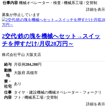
仕事内容
機械オペレーター・検査 / 機械系工場 / 交替制
詳細を表示
募集が停止しています
2交代/鉄の塊を機械へセット→スイッ
チを押すだけ/月収28万円～
株式会社平山 大阪支店
給与
月収例
284,288
円
勤務
大阪府 高槻市
地
寮・
あり
社宅
仕事
タイヤ・建設機械の機械オペレーター・フォークリ
内容
フト / 機械系工場 / 交替制
詳細を表示