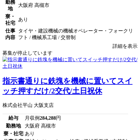
勤務
大阪府 高槻市
地
寮・
あり
社宅
仕事
タイヤ・建設機械の機械オペレーター・フォークリ
内容
フト / 機械系工場 / 交替制
詳細を表示
募集が停止しています
指示書通りに鉄塊を機械に置いてスイ
ッチ押すだけ/2交代/土日祝休
株式会社平山 大阪支店
給与
月収例
284,288
円
勤務地
大阪府 高槻市
寮・社宅
あり