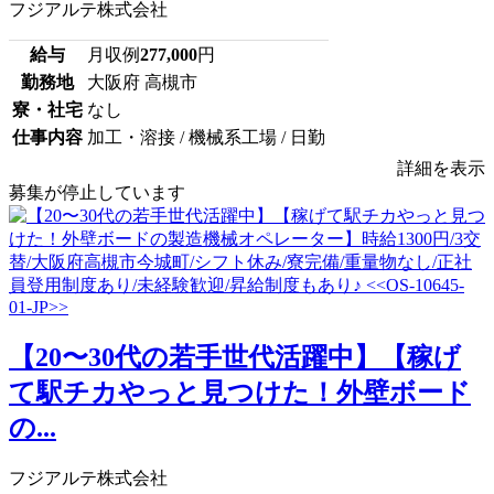
フジアルテ株式会社
給与
月収例
277,000
円
勤務地
大阪府 高槻市
寮・社宅
なし
仕事内容
加工・溶接 / 機械系工場 / 日勤
詳細を表示
募集が停止しています
【20〜30代の若手世代活躍中】【稼げ
て駅チカやっと見つけた！外壁ボード
の...
フジアルテ株式会社