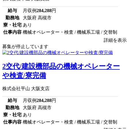
給与
月収例
284,288
円
勤務地
大阪府 高槻市
寮・社宅
あり
仕事内容
機械オペレーター・検査 / 機械系工場 / 交替制
詳細を表示
募集が停止しています
2交代/建設機部品の機械オペレーター
や検査/寮完備
株式会社平山 大阪支店
給与
月収例
284,288
円
勤務地
大阪府 高槻市
寮・社宅
あり
仕事内容
機械オペレーター・検査 / 機械系工場 / 交替制