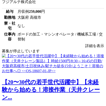
フジアルテ株式会社
給与
月収例
259,000
円
勤務地
大阪府 高槻市
寮・社
なし
宅
仕事内
ボードの加工・マシンオペレータ / 機械系工場 / 交
容
替制
詳細を表示
募集が停止しています
【20〜30代の若手世代活躍中】【未経
験から始める！溶接作業（天井クレー
ン...