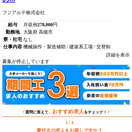
フジアルテ株式会社
給与
月収例
278,000
円
勤務地
大阪府 高槻市
寮・社宅
なし
仕事内容
機械操作・製造補助 / 建築系工場 / 交替制
詳細を表示
募集が停止しています
おすすめ求人
\ 質問に答えて、
をチェック！ /
1 / 4
寮付きの求人をお探しですか？