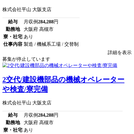
株式会社平山 大阪支店
給与
月収例
284,288
円
勤務地
大阪府 高槻市
寮・社宅
あり
仕事内容
製造 / 機械系工場 / 交替制
詳細を表示
募集が停止しています
2交代/建設機部品の機械オペレーター
や検査/寮完備
株式会社平山 大阪支店
給与
月収例
284,288
円
勤務地
大阪府 高槻市
寮・社宅
あり