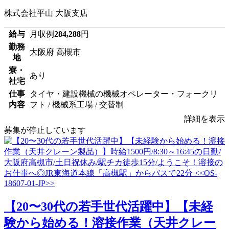
株式会社平山 大阪支店
給与
月収例
284,288
円
勤務
大阪府 高槻市
地
寮・
あり
社宅
仕事
タイヤ・建設機械の機械オペレーター・フォークリ
内容
フト / 機械系工場 / 交替制
詳細を表示
募集が停止しています
【20〜30代の若手世代活躍中】【未経
験から始める！溶接作業（天井クレー