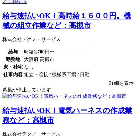
給与速払いOK！高時給１６００円。機
械の組立作業など：高槻市
株式会社テクノ・サービス
給与
時給
1,700
円〜
勤務地
大阪府 高槻市
寮・社宅
なし
仕事内容
組立・溶接 / 機械系工場 / 日勤
詳細を表示
募集が停止しています
給与速払いOK！電気ハーネスの作成業
務など：高槻市
株式会社テクノ・サービス