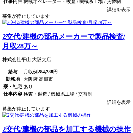
仕事内容
機械オペレーター・検査 / 機械系工場 / 交替制
詳細を表示
募集が停止しています
2交代/建機の部品メーカーで製品検査/
月収28万～
株式会社平山 大阪支店
給与
月収例
284,288
円
勤務地
大阪府 高槻市
寮・社宅
あり
仕事内容
検査・製造 / 機械系工場 / 交替制
詳細を表示
募集が停止しています
2交代/建機の部品を加工する機械の操作