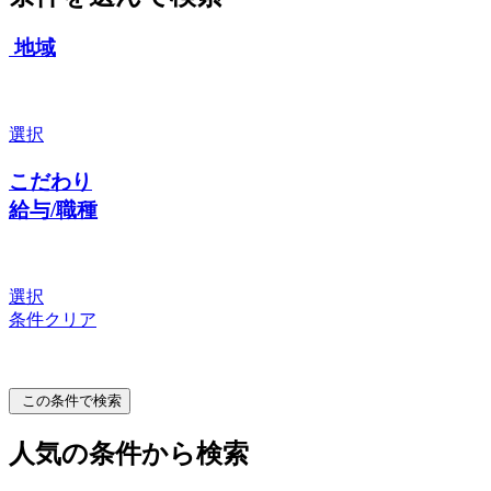
地域
選択
こだわり
給与/職種
選択
条件クリア
この条件で検索
人気の条件から検索