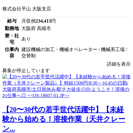
株式会社平山 大阪支店
給与
月収例
234,413
円
勤務地
大阪府 高槻市
寮・社
あり
宅
仕事内
建設機械の加工・機械オペレーター / 機械系工場 /
容
交替制
詳細を表示
募集が停止しています
【20〜30代の若手世代活躍中】【未経
験から始める！溶接作業（天井クレー
ン...