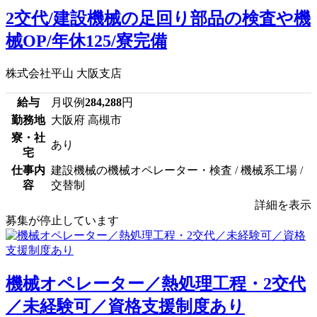
2交代/建設機械の足回り部品の検査や機
械OP/年休125/寮完備
株式会社平山 大阪支店
給与
月収例
284,288
円
勤務地
大阪府 高槻市
寮・社
あり
宅
仕事内
建設機械の機械オペレーター・検査 / 機械系工場 /
容
交替制
詳細を表示
募集が停止しています
機械オペレーター／熱処理工程・2交代
／未経験可／資格支援制度あり