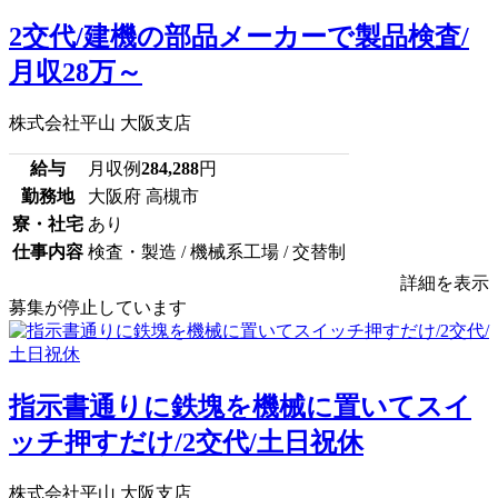
2交代/建機の部品メーカーで製品検査/
月収28万～
株式会社平山 大阪支店
給与
月収例
284,288
円
勤務地
大阪府 高槻市
寮・社宅
あり
仕事内容
検査・製造 / 機械系工場 / 交替制
詳細を表示
募集が停止しています
指示書通りに鉄塊を機械に置いてスイ
ッチ押すだけ/2交代/土日祝休
株式会社平山 大阪支店