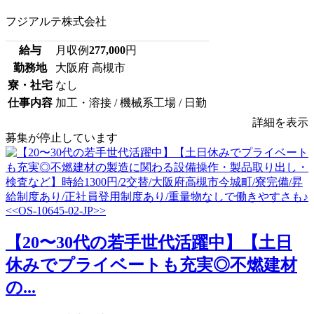
フジアルテ株式会社
給与
月収例
277,000
円
勤務地
大阪府 高槻市
寮・社宅
なし
仕事内容
加工・溶接 / 機械系工場 / 日勤
詳細を表示
募集が停止しています
【20〜30代の若手世代活躍中】【土日
休みでプライベートも充実◎不燃建材
の...