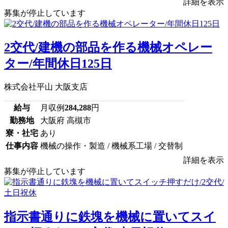
詳細を表示
募集が停止しています
2交代/建機の部品を作る機械オペレー
ター/年間休日125日
株式会社平山 大阪支店
給与
月収例
284,288
円
勤務地
大阪府 高槻市
寮・社宅
あり
仕事内容
機械の操作・製造 / 機械系工場 / 交替制
詳細を表示
募集が停止しています
指示書通りに鉄塊を機械に置いてスイ