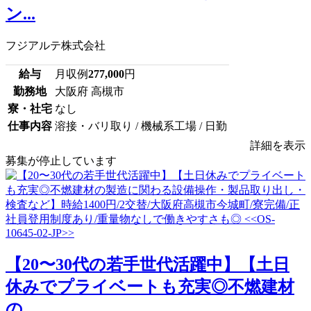
ン...
フジアルテ株式会社
給与
月収例
277,000
円
勤務地
大阪府 高槻市
寮・社宅
なし
仕事内容
溶接・バリ取り / 機械系工場 / 日勤
詳細を表示
募集が停止しています
【20〜30代の若手世代活躍中】【土日
休みでプライベートも充実◎不燃建材
の...