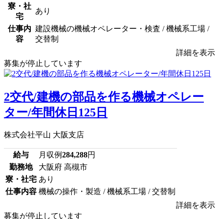
寮・社
あり
宅
仕事内
建設機械の機械オペレーター・検査 / 機械系工場 /
容
交替制
詳細を表示
募集が停止しています
2交代/建機の部品を作る機械オペレー
ター/年間休日125日
株式会社平山 大阪支店
給与
月収例
284,288
円
勤務地
大阪府 高槻市
寮・社宅
あり
仕事内容
機械の操作・製造 / 機械系工場 / 交替制
詳細を表示
募集が停止しています