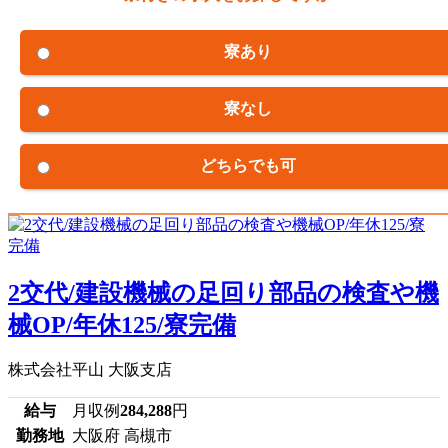
寮あり
寮なし
どちらでも可
2交代/建設機械の足回り部品の検査や機
械OP/年休125/寮完備
株式会社平山 大阪支店
給与
月収例
284,288
円
勤務地
大阪府 高槻市