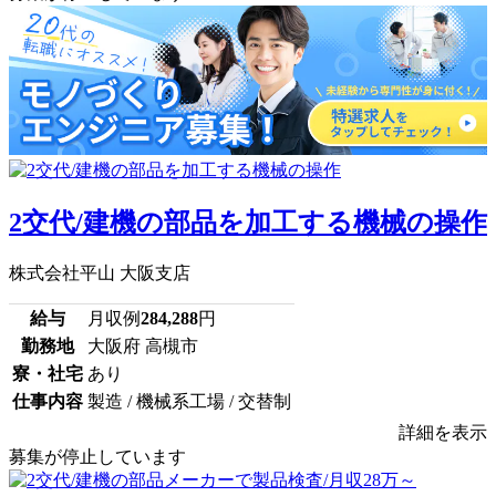
2交代/建機の部品を加工する機械の操作
株式会社平山 大阪支店
給与
月収例
284,288
円
勤務地
大阪府 高槻市
寮・社宅
あり
仕事内容
製造 / 機械系工場 / 交替制
詳細を表示
募集が停止しています