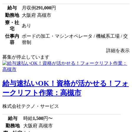
給与
月収例
291,000
円
勤務地
大阪府 高槻市
寮・社
あり
宅
仕事内
ボードの加工・マシンオペレータ / 機械系工場 / 交
容
替制
詳細を表示
募集が停止しています
給与速払いOK！資格が活かせる！フォ
ークリフト作業：高槻市
株式会社テクノ・サービス
給与
時給
1,500
円〜
勤務地
大阪府 高槻市