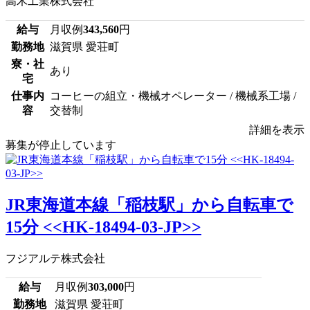
高木工業株式会社
給与
月収例
343,560
円
勤務地
滋賀県 愛荘町
寮・社
あり
宅
仕事内
コーヒーの組立・機械オペレーター / 機械系工場 /
容
交替制
詳細を表示
募集が停止しています
JR東海道本線「稲枝駅」から自転車で
15分 <<HK-18494-03-JP>>
フジアルテ株式会社
給与
月収例
303,000
円
勤務地
滋賀県 愛荘町