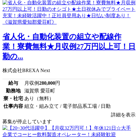
省人化・自動化装置の組立や配線作
業！寮費無料★月収例27万円以上可！日
勤の...
株式会社BREXA Next
給与
月収例
280,000
円
勤務地
滋賀県 愛荘町
寮・社宅
あり（無料）
仕事内容
組立・組み立て / 電子部品系工場 / 日勤
詳細を表示
募集が停止しています