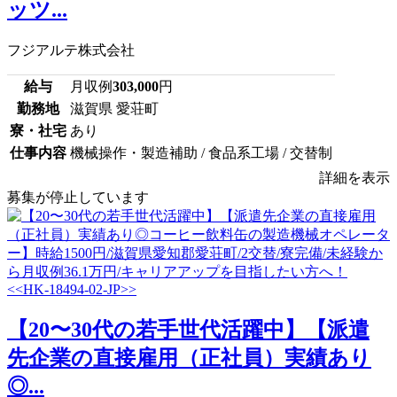
ッツ...
フジアルテ株式会社
給与
月収例
303,000
円
勤務地
滋賀県 愛荘町
寮・社宅
あり
仕事内容
機械操作・製造補助 / 食品系工場 / 交替制
詳細を表示
募集が停止しています
【20〜30代の若手世代活躍中】【派遣
先企業の直接雇用（正社員）実績あり
◎...