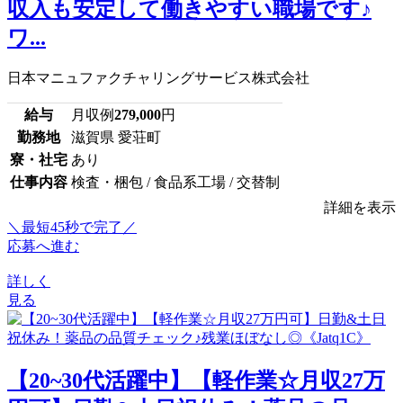
収入も安定して働きやすい職場です♪
ワ...
日本マニュファクチャリングサービス株式会社
給与
月収例
279,000
円
勤務地
滋賀県 愛荘町
寮・社宅
あり
仕事内容
検査・梱包 / 食品系工場 / 交替制
詳細を表示
＼最短45秒で完了／
応募へ進む
詳しく
見る
【20~30代活躍中】【軽作業☆月収27万