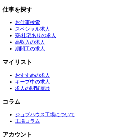
仕事を探す
お仕事検索
スペシャル求人
寮/社宅ありの求人
高収入の求人
期間工の求人
マイリスト
おすすめの求人
キープ中の求人
求人の閲覧履歴
コラム
ジョブハウス工場について
工場コラム
アカウント