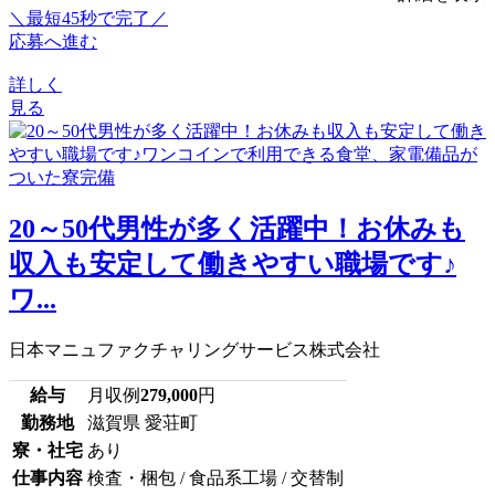
＼最短45秒で完了／
応募へ進む
詳しく
見る
20～50代男性が多く活躍中！お休みも
収入も安定して働きやすい職場です♪
ワ...
日本マニュファクチャリングサービス株式会社
給与
月収例
279,000
円
勤務地
滋賀県 愛荘町
寮・社宅
あり
仕事内容
検査・梱包 / 食品系工場 / 交替制