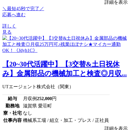
詳細を表示
＼最短45秒で完了／
応募へ進む
詳しく
見る
【20~30代活躍中】【3交替&土日祝休
み】金属部品の機械加工と検査◎月収...
UTエージェント株式会社（関東）
給与
月収例
252,000
円
勤務地
滋賀県 愛荘町
寮・社宅
なし
仕事内容
機械系工場 / 組立・加工・プレス / 正社員
詳細を表示