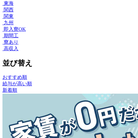
東海
関西
関東
九州
即入寮OK
期間工
寮あり
高収入
並び替え
おすすめ順
給与が高い順
新着順