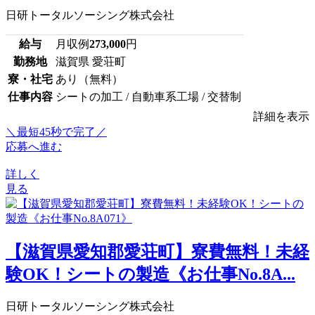
日研トータルソーシング株式会社
給与
月収例
273,000
円
勤務地
滋賀県 愛荘町
寮・社宅
あり（無料）
仕事内容
シートの加工 / 自動車系工場 / 交替制
詳細を表示
＼最短45秒で完了／
応募へ進む
詳しく
見る
【滋賀県愛知郡愛荘町】寮費無料！未経
験OK！シートの製造《お仕事No.8A...
日研トータルソーシング株式会社