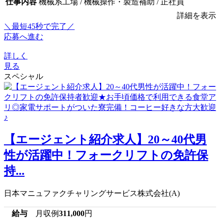
仕事内容
機械系工場 / 機械操作・製造補助 / 正社員
詳細を表示
＼最短45秒で完了／
応募へ進む
詳しく
見る
スペシャル
【エージェント紹介求人】20～40代男
性が活躍中！フォークリフトの免許保
持...
日本マニュファクチャリングサービス株式会社(A)
給与
月収例
311,000
円