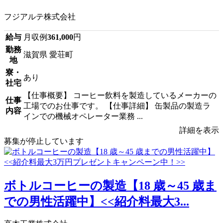
フジアルテ株式会社
給与
月収例
361,000
円
勤務
滋賀県 愛荘町
地
寮・
あり
社宅
【仕事概要】 コーヒー飲料を製造しているメーカーの
仕事
工場でのお仕事です。 【仕事詳細】 缶製品の製造ラ
内容
インでの機械オペレーター業務 ...
詳細を表示
募集が停止しています
ボトルコーヒーの製造【18 歳～45 歳ま
での男性活躍中】<<紹介料最大3...