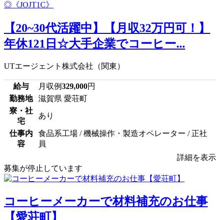
【20~30代活躍中】【月収32万円可！】
年休121日☆大手企業でコーヒー...
UTエージェント株式会社（関東）
給与
月収例
329,000
円
勤務地
滋賀県 愛荘町
寮・社
あり
宅
仕事内
食品系工場 / 機械操作・製造オペレーター / 正社
容
員
詳細を表示
募集が停止しています
コーヒーメーカーで材料補充のお仕事
【愛荘町】