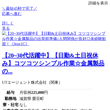
詳細を表示
＼最短45秒で完了／
応募へ進む
詳しく
見る
【20~30代活躍中】【日勤&土日祝休
み】コツコツシンプル作業☆金属製品
の...
UTエージェント株式会社（関東）
給与
月収例
225,000
円
勤務地
滋賀県 愛荘町
寮・社宅
なし