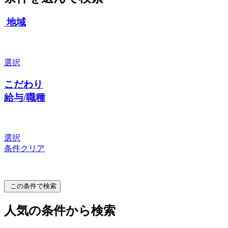
地域
選択
こだわり
給与/職種
選択
条件クリア
この条件で検索
人気の条件から検索