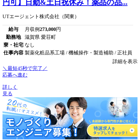
円可】日勤&土日祝休み！薬品の品...
UTエージェント株式会社（関東）
給与
月収例
273,000
円
勤務地
滋賀県 愛荘町
寮・社宅
なし
仕事内容
製薬化粧品系工場 / 機械操作・製造補助 / 正社員
詳細を表示
＼最短45秒で完了／
応募へ進む
詳しく
見る