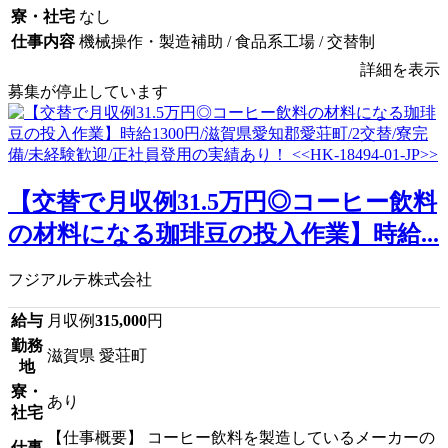
寮・社宅
なし
仕事内容
機械操作・製造補助 / 食品系工場 / 交替制
詳細を表示
募集が停止しています
【交替で月収例31.5万円◎コーヒー飲料
の材料になる珈琲豆の投入作業】時給...
フジアルテ株式会社
給与
月収例
315,000
円
勤務
滋賀県 愛荘町
地
寮・
あり
社宅
【仕事概要】 コーヒー飲料を製造しているメーカーの
仕事