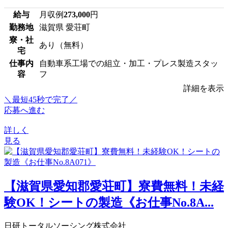
給与
月収例
273,000
円
勤務地
滋賀県 愛荘町
寮・社
あり（無料）
宅
仕事内
自動車系工場での組立・加工・プレス製造スタッ
容
フ
詳細を表示
＼最短45秒で完了／
応募へ進む
詳しく
見る
【滋賀県愛知郡愛荘町】寮費無料！未経
験OK！シートの製造《お仕事No.8A...
日研トータルソーシング株式会社