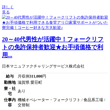
詳しく
見る
20～40代男性が活躍中！フォークリフ
トの免許保持者歓迎★お手頃価格で利
用...
日本マニュファクチャリングサービス株式会社
給与
月収例
311,000
円
勤務地
滋賀県 愛荘町
寮・社
あり
宅
仕事内
機械オペレーター・フォークリフト / 食品系工場 /
容
交替制