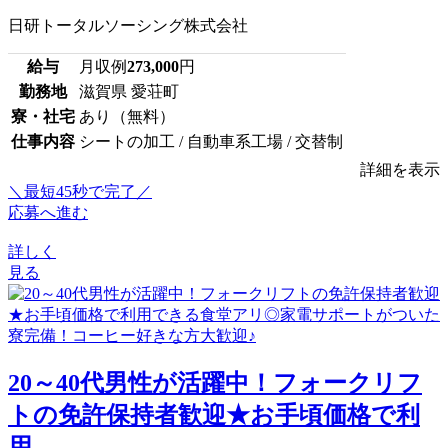
日研トータルソーシング株式会社
給与
月収例
273,000
円
勤務地
滋賀県 愛荘町
寮・社宅
あり（無料）
仕事内容
シートの加工 / 自動車系工場 / 交替制
詳細を表示
＼最短45秒で完了／
応募へ進む
詳しく
見る
20～40代男性が活躍中！フォークリフ
トの免許保持者歓迎★お手頃価格で利
用...