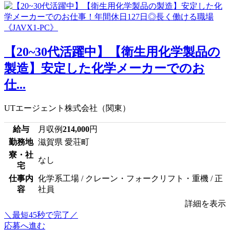
【20~30代活躍中】【衛生用化学製品の
製造】安定した化学メーカーでのお
仕...
UTエージェント株式会社（関東）
給与
月収例
214,000
円
勤務地
滋賀県 愛荘町
寮・社
なし
宅
仕事内
化学系工場 / クレーン・フォークリフト・重機 / 正
容
社員
詳細を表示
＼最短45秒で完了／
応募へ進む