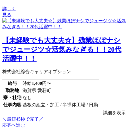
詳しく
見る
【未経験でも大丈夫☆】残業ほぼナシ
でジュージツ☆活気みなぎる！！20代
活躍中！！
株式会社綜合キャリアオプション
給与
時給
1,400
円〜
勤務地
滋賀県 愛荘町
寮・社宅
なし
仕事内容
基板の組立・加工 / 半導体工場 / 日勤
詳細を表示
＼最短45秒で完了／
応募へ進む