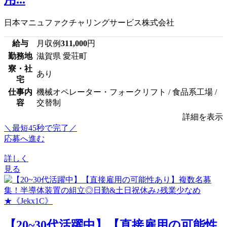
日本マニュファクチャリングサービス株式会社
給与
月収例
311,000
円
勤務地
滋賀県 愛荘町
寮・社
あり
宅
仕事内
機械オペレーター・フォークリフト / 食品系工場 /
容
交替制
詳細を表示
＼最短45秒で完了／
応募へ進む
詳しく
見る
【20~30代活躍中】【直接雇用の可能性