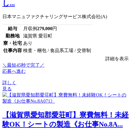
し...
日本マニュファクチャリングサービス株式会社(A)
給与
月収例
279,000
円
勤務地
滋賀県 愛荘町
寮・社宅
あり
仕事内容
検査・梱包 / 食品系工場 / 交替制
詳細を表示
＼最短45秒で完了／
応募へ進む
詳しく
見る
【滋賀県愛知郡愛荘町】寮費無料！未経
験OK！シートの製造《お仕事No.8A...