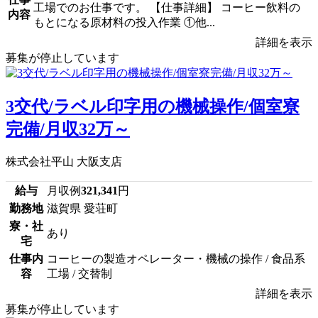
工場でのお仕事です。 【仕事詳細】 コーヒー飲料の
内容
もとになる原材料の投入作業 ①他...
詳細を表示
募集が停止しています
3交代/ラベル印字用の機械操作/個室寮
完備/月収32万～
株式会社平山 大阪支店
給与
月収例
321,341
円
勤務地
滋賀県 愛荘町
寮・社
あり
宅
仕事内
コーヒーの製造オペレーター・機械の操作 / 食品系
容
工場 / 交替制
詳細を表示
募集が停止しています