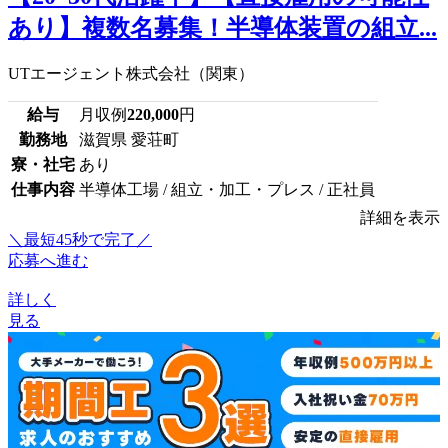
あり】複数名募集！半導体装置の組立...
UTエージェント株式会社（関東）
給与
月収例
220,000
円
勤務地
滋賀県 愛荘町
寮・社宅
あり
仕事内容
半導体工場 / 組立・加工・プレス / 正社員
詳細を表示
＼最短45秒で完了／
応募へ進む
詳しく
見る