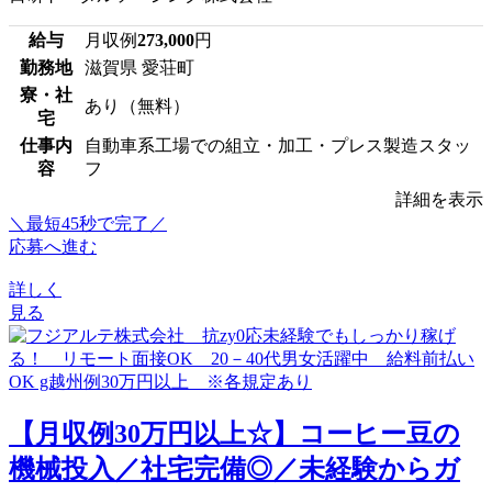
給与
月収例
273,000
円
勤務地
滋賀県 愛荘町
寮・社
あり（無料）
宅
仕事内
自動車系工場での組立・加工・プレス製造スタッ
容
フ
詳細を表示
＼最短45秒で完了／
応募へ進む
詳しく
見る
【月収例30万円以上☆】コーヒー豆の
機械投入／社宅完備◎／未経験からガ