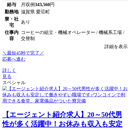
給与
月収例
343,560
円
勤務地
滋賀県 愛荘町
寮・社
あり
宅
仕事内
コーヒーの組立・機械オペレーター / 機械系工場 /
容
交替制
詳細を表示
＼最短45秒で完了／
応募へ進む
詳しく
見る
スペシャル
【エージェント紹介求人】20～50代男
性が多く活躍中！お休みも収入も安定