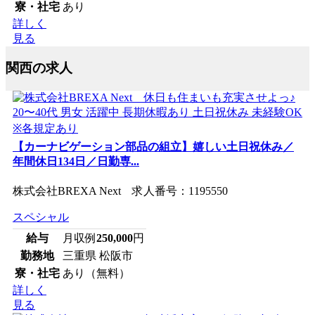
寮・社宅
あり
詳しく
見る
関西の求人
【カーナビゲーション部品の組立】嬉しい土日祝休み／
年間休日134日／日勤専...
株式会社BREXA Next 求人番号：1195550
スペシャル
給与
月収例
250,000
円
勤務地
三重県 松阪市
寮・社宅
あり（無料）
詳しく
見る