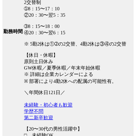
2交替制
➀8：15〜17：10
②20：30〜翌5：35
➂8：15〜18：00
勤務時間
④20：30〜翌6：15
※ 5勤2休は①➁の2交替、4勤2休は③④の2交替
【休日・休暇】
原則土日休み
GW休暇／夏季休暇／年末年始休暇
※ 詳細は企業カレンダーによる
※ 部署により4勤2休への配属の可能性有。
＼年間休日121日／
未経験・初心者も歓迎
学歴不問
第二新卒歓迎
【20〜30代の男性活躍中】
□ 未経験OK