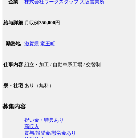
株式会社ワークスタッフ 大阪営業所
企業
月収例
350,000
円
給与詳細
滋賀県
竜王町
勤務地
組立・加工 / 自動車系工場 / 交替制
仕事内容
あり（無料）
寮・社宅
募集内容
祝い金・特典あり
高収入
賞与/報奨金/慰労金あり