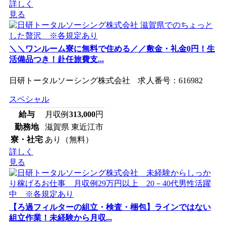
詳しく
見る
＼＼ワンルーム寮に無料で住める／／敷金・礼金0円！生
活備品つき！赴任旅費支...
日研トータルソーシング株式会社 求人番号：616982
スペシャル
給与
月収例
313,000
円
勤務地
滋賀県 東近江市
寮・社宅
あり（無料）
詳しく
見る
【ろ過フィルターの組立・検査・梱包】ラインではない
組立作業！未経験から月収...