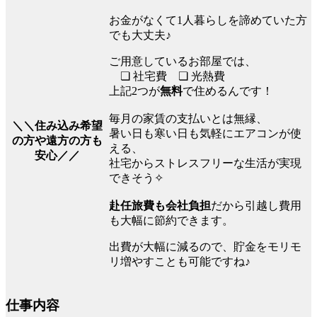
お金がなくて1人暮らしを諦めていた方
でも大丈夫♪
ご用意しているお部屋では、
❏ 社宅費 ❏ 光熱費
上記2つが
無料
で住めるんです！
毎月の家賃の支払いとは無縁、
＼＼住み込み希望
暑い日も寒い日も気軽にエアコンが使
の方や遠方の方も
える、
安心／／
社宅からストレスフリーな生活が実現
できそう✧
赴任旅費も会社負担
だから引越し費用
も大幅に節約できます。
出費が大幅に減るので、貯金をモリモ
リ増やすことも可能ですね♪
仕事内容