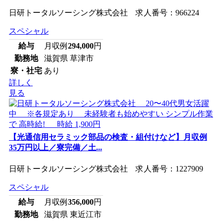
日研トータルソーシング株式会社 求人番号：966224
スペシャル
給与
月収例
294,000
円
勤務地
滋賀県 草津市
寮・社宅
あり
詳しく
見る
【光通信用セラミック部品の検査・組付けなど】月収例
35万円以上／寮完備／土...
日研トータルソーシング株式会社 求人番号：1227909
スペシャル
給与
月収例
356,000
円
勤務地
滋賀県 東近江市