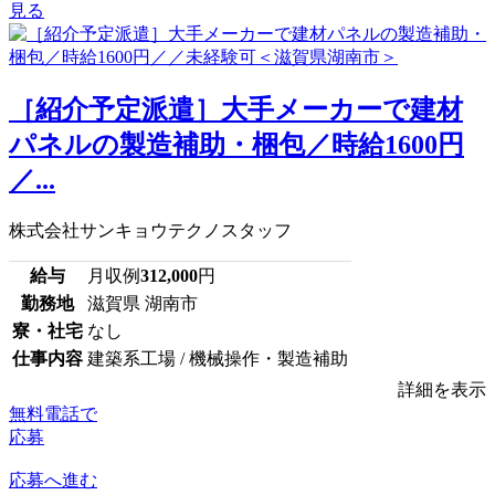
見る
［紹介予定派遣］大手メーカーで建材
パネルの製造補助・梱包／時給1600円
／...
株式会社サンキョウテクノスタッフ
給与
月収例
312,000
円
勤務地
滋賀県 湖南市
寮・社宅
なし
仕事内容
建築系工場 / 機械操作・製造補助
詳細を表示
無料電話で
応募
応募へ進む