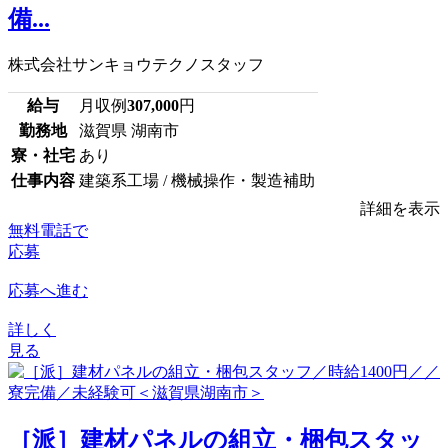
備...
株式会社サンキョウテクノスタッフ
給与
月収例
307,000
円
勤務地
滋賀県 湖南市
寮・社宅
あり
仕事内容
建築系工場 / 機械操作・製造補助
詳細を表示
無料電話で
応募
応募へ進む
詳しく
見る
［派］建材パネルの組立・梱包スタッ