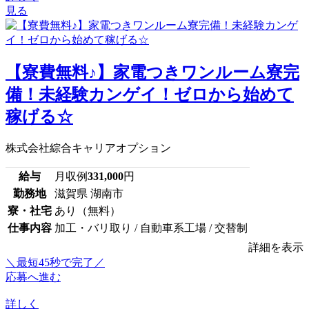
見る
【寮費無料♪】家電つきワンルーム寮完
備！未経験カンゲイ！ゼロから始めて
稼げる☆
株式会社綜合キャリアオプション
給与
月収例
331,000
円
勤務地
滋賀県 湖南市
寮・社宅
あり（無料）
仕事内容
加工・バリ取り / 自動車系工場 / 交替制
詳細を表示
＼最短45秒で完了／
応募へ進む
詳しく