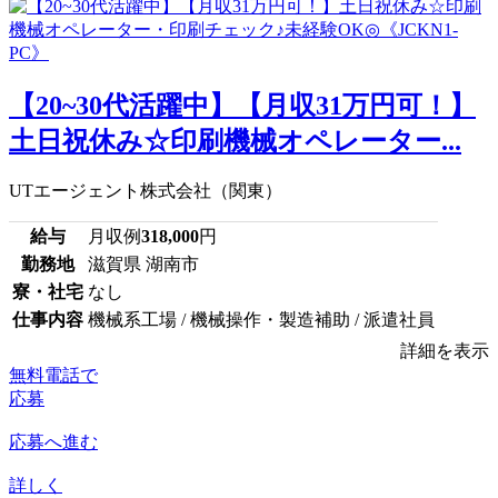
【20~30代活躍中】【月収31万円可！】
土日祝休み☆印刷機械オペレーター...
UTエージェント株式会社（関東）
給与
月収例
318,000
円
勤務地
滋賀県 湖南市
寮・社宅
なし
仕事内容
機械系工場 / 機械操作・製造補助 / 派遣社員
詳細を表示
無料電話で
応募
応募へ進む
詳しく