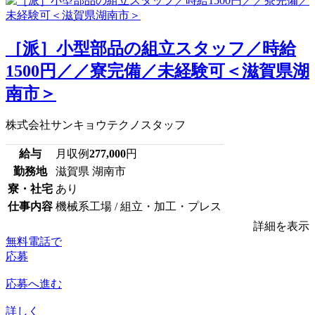
［派］小型部品の組立スタッフ／時給
1500円／／寮完備／未経験可＜滋賀県湖
南市＞
株式会社サンキョウテクノスタッフ
給与
月収例
277,000
円
勤務地
滋賀県 湖南市
寮・社宅
あり
仕事内容
機械系工場 / 組立・加工・プレス
詳細を表示
無料電話で
応募
応募へ進む
詳しく