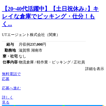
【20~40代活躍中】【土日祝休み♪】キ
レイな倉庫でピッキング・仕分！も
く...
UTエージェント株式会社（関東）
給与
月収例
237,000
円
勤務地
滋賀県 湖南市
寮・社宅
なし
仕事内容
物流倉庫 / 軽作業・ピッキング / 正社員
詳細を表示
無料電話で
応募
応募へ進む
詳しく
見る