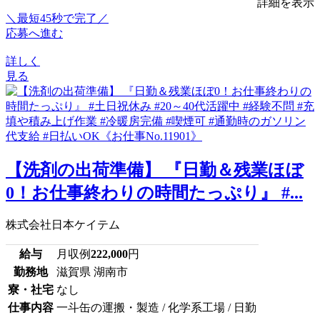
詳細を表示
＼最短45秒で完了／
応募へ進む
詳しく
見る
【洗剤の出荷準備】 『日勤＆残業ほぼ
0！お仕事終わりの時間たっぷり』 #...
株式会社日本ケイテム
給与
月収例
222,000
円
勤務地
滋賀県 湖南市
寮・社宅
なし
仕事内容
一斗缶の運搬・製造 / 化学系工場 / 日勤