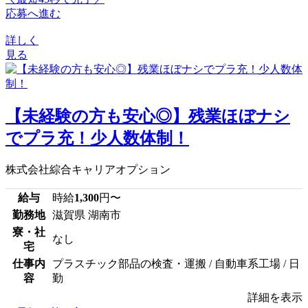
応募へ進む
詳しく
見る
【未経験の方も安心◎】残業ほぼナシ
でプラ充！少人数体制！
株式会社綜合キャリアオプション
給与
時給
1,300
円〜
勤務地
滋賀県 湖南市
寮・社
なし
宅
仕事内
プラスチック部品の検査・運搬 / 自動車系工場 / 日
容
勤
詳細を表示