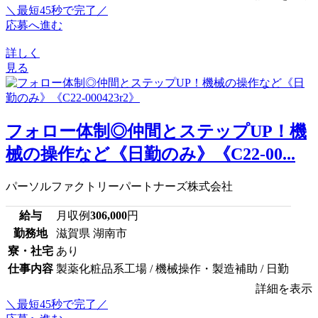
＼最短45秒で完了／
応募へ進む
詳しく
見る
フォロー体制◎仲間とステップUP！機
械の操作など《日勤のみ》《C22-00...
パーソルファクトリーパートナーズ株式会社
給与
月収例
306,000
円
勤務地
滋賀県 湖南市
寮・社宅
あり
仕事内容
製薬化粧品系工場 / 機械操作・製造補助 / 日勤
詳細を表示
＼最短45秒で完了／