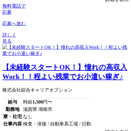
無料電話で
応募
応募へ進む
詳しく
見る
【未経験スタートOK！】憧れの高収入
Work！！程よい残業でお小遣い稼ぎ♪
株式会社綜合キャリアオプション
給与
時給
1,500
円〜
勤務地
滋賀県 湖南市
寮・社宅
なし
仕事内容
検査・溶接 / 自動車系工場 / 日勤