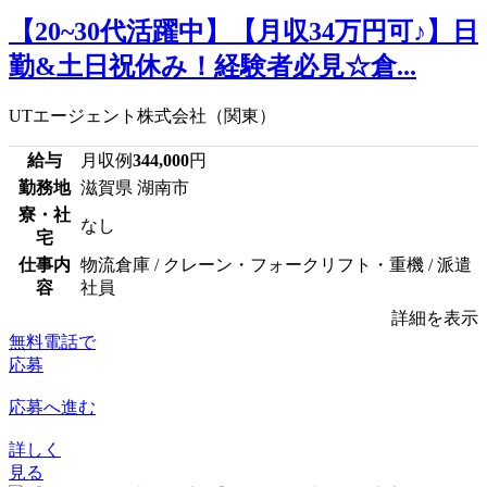
【20~30代活躍中】【月収34万円可♪】日
勤&土日祝休み！経験者必見☆倉...
UTエージェント株式会社（関東）
給与
月収例
344,000
円
勤務地
滋賀県 湖南市
寮・社
なし
宅
仕事内
物流倉庫 / クレーン・フォークリフト・重機 / 派遣
容
社員
詳細を表示
無料電話で
応募
応募へ進む
詳しく
見る