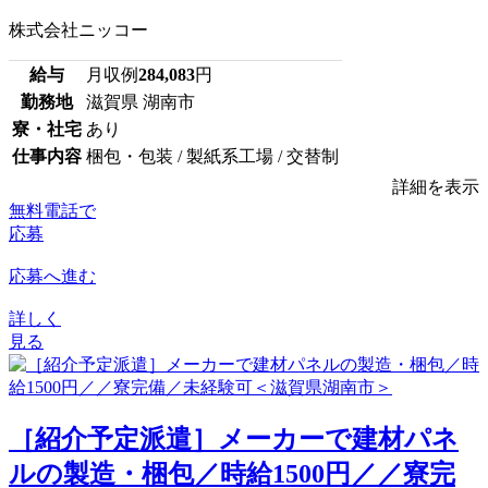
株式会社ニッコー
給与
月収例
284,083
円
勤務地
滋賀県 湖南市
寮・社宅
あり
仕事内容
梱包・包装 / 製紙系工場 / 交替制
詳細を表示
無料電話で
応募
応募へ進む
詳しく
見る
［紹介予定派遣］メーカーで建材パネ
ルの製造・梱包／時給1500円／／寮完