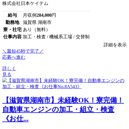
株式会社日本ケイテム
給与
月収例
284,000
円
勤務地
滋賀県 湖南市
寮・社宅
あり（無料）
仕事内容
加工・検査 / 機械系工場 / 交替制
詳細を表示
＼最短45秒で完了／
応募へ進む
詳しく
見る
【滋賀県湖南市】未経験OK！寮完備！
自動車エンジンの加工・組立・検査
《お仕...