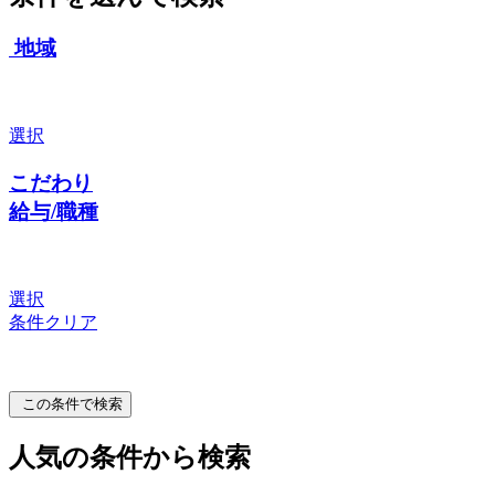
地域
選択
こだわり
給与/職種
選択
条件クリア
この条件で検索
人気の条件から検索