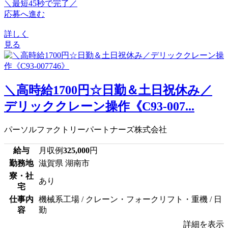
＼最短45秒で完了／
応募へ進む
詳しく
見る
＼高時給1700円☆日勤＆土日祝休み／
デリッククレーン操作《C93-007...
パーソルファクトリーパートナーズ株式会社
給与
月収例
325,000
円
勤務地
滋賀県 湖南市
寮・社
あり
宅
仕事内
機械系工場 / クレーン・フォークリフト・重機 / 日
容
勤
詳細を表示