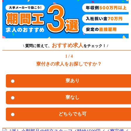
おすすめ求人
\ 質問に答えて、
をチェック！ /
1 / 4
寮付きの求人をお探しですか？
寮あり
寮なし
どちらでも可