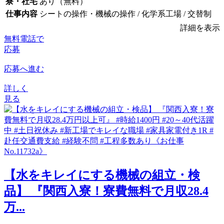
寮・社宅
あり（無料）
仕事内容
シートの操作・機械の操作 / 化学系工場 / 交替制
詳細を表示
無料電話で
応募
応募へ進む
詳しく
見る
【水をキレイにする機械の組立・検
品】 『関西入寮！寮費無料で月収28.4
万...