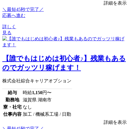
詳細を表示
＼最短45秒で完了／
応募へ進む
詳しく
見る
【誰でもはじめは初心者♪】残業もある
のでガッツリ稼げます！
株式会社綜合キャリアオプション
給与
時給
1,150
円〜
勤務地
滋賀県 湖南市
寮・社宅
なし
仕事内容
加工 / 機械系工場 / 日勤
詳細を表示
＼最短45秒で完了／