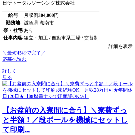
日研トータルソーシング株式会社
給与
月収例
304,000
円
勤務地
滋賀県 湖南市
寮・社宅
あり
仕事内容
組立・加工 / 自動車系工場 / 交替制
詳細を表示
＼最短45秒で完了／
応募へ進む
詳しく
見る
【お盆前の入寮間に合う】＼寮費ずっ
と半額！／段ボールを機械にセットし
て印刷...