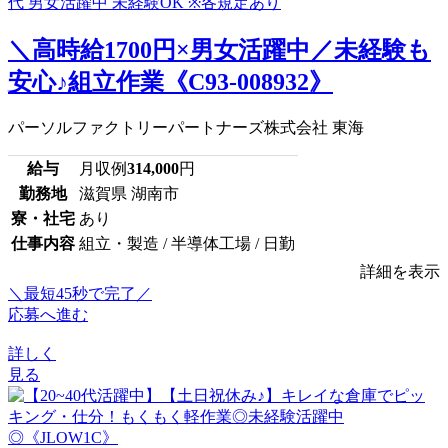
＼高時給1700円×男女活躍中／未経験も
安心♪組立作業《C93-008932》
パーソルファクトリーパートナーズ株式会社 東海
給与
月収例
314,000
円
勤務地
滋賀県 湖南市
寮・社宅
あり
仕事内容
組立・製造 / 半導体工場 / 日勤
詳細を表示
＼最短45秒で完了／
応募へ進む
詳しく
見る