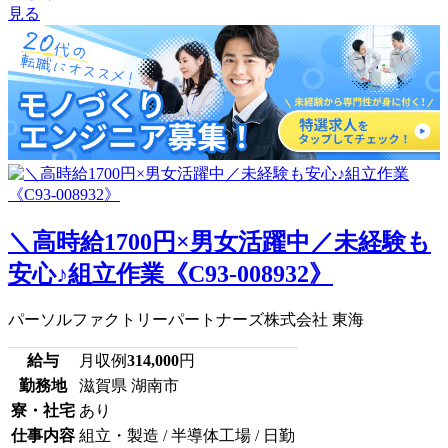
見る
＼高時給1700円×男女活躍中／未経験も
安心♪組立作業《C93-008932》
パーソルファクトリーパートナーズ株式会社 東海
給与
月収例
314,000
円
勤務地
滋賀県 湖南市
寮・社宅
あり
仕事内容
組立・製造 / 半導体工場 / 日勤