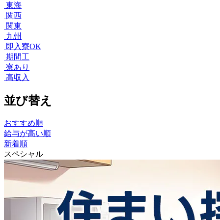
東海
関西
関東
九州
即入寮OK
期間工
寮あり
高収入
並び替え
おすすめ順
給与が高い順
新着順
スペシャル