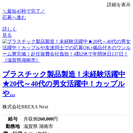
詳細を表示
＼最短45秒で完了／
応募へ進む
詳しく
見る
プラスチック製品製造！未経験活躍中
★20代～40代の男女活躍中！カップル
や...
株式会社BREXA Next
給与
月収例
260,000
円
勤務地
滋賀県 湖南市