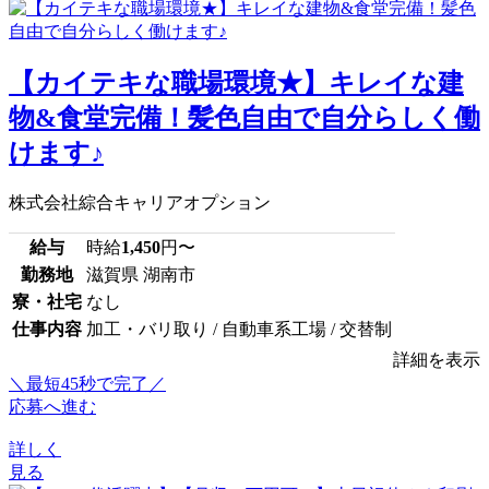
【カイテキな職場環境★】キレイな建
物&食堂完備！髪色自由で自分らしく働
けます♪
株式会社綜合キャリアオプション
給与
時給
1,450
円〜
勤務地
滋賀県 湖南市
寮・社宅
なし
仕事内容
加工・バリ取り / 自動車系工場 / 交替制
詳細を表示
＼最短45秒で完了／
応募へ進む
詳しく
見る