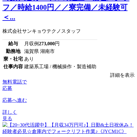
フ／時給1400円／／寮完備／未経験可
＜...
株式会社サンキョウテクノスタッフ
給与
月収例
273,000
円
勤務地
滋賀県 湖南市
寮・社宅
あり
仕事内容
建築系工場 / 機械操作・製造補助
詳細を表示
無料電話で
応募
応募へ進む
詳しく
見る