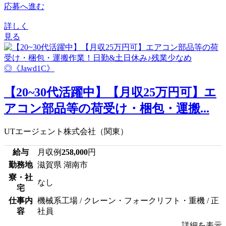
応募へ進む
詳しく
見る
【20~30代活躍中】【月収25万円可】エ
アコン部品等の荷受け・梱包・運搬...
UTエージェント株式会社（関東）
給与
月収例
258,000
円
勤務地
滋賀県 湖南市
寮・社
なし
宅
仕事内
機械系工場 / クレーン・フォークリフト・重機 / 正
容
社員
詳細を表示