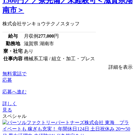
1500円／／寮完備／未経験可＜滋賀県湖
南市＞
株式会社サンキョウテクノスタッフ
給与
月収例
277,000
円
勤務地
滋賀県 湖南市
寮・社宅
あり
仕事内容
機械系工場 / 組立・加工・プレス
詳細を表示
無料電話で
応募
応募へ進む
詳しく
見る
スペシャル