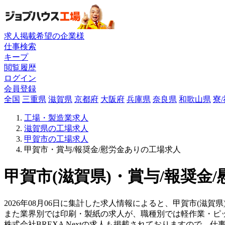
求人掲載希望の企業様
仕事検索
キープ
閲覧履歴
ログイン
会員登録
全国
三重県
滋賀県
京都府
大阪府
兵庫県
奈良県
和歌山県
寮
工場・製造業求人
滋賀県の工場求人
甲賀市の工場求人
甲賀市・賞与/報奨金/慰労金ありの工場求人
甲賀市(滋賀県)・賞与/報奨金
2026年08月06日に集計した求人情報によると、甲賀市(滋賀県
また業界別では印刷・製紙の求人が、職種別では軽作業・ピ
株式会社BREXA Nextの求人も掲載されておりますので、