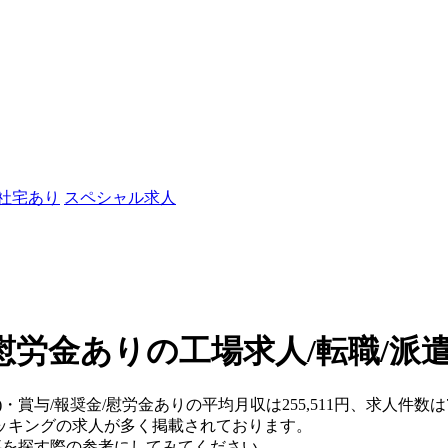
/社宅あり
スペシャル求人
/慰労金ありの工場求人/転職/派
)・賞与/報奨金/慰労金ありの平均月収は255,511円、求人件数は
ッキングの求人が多く掲載されております。
仕事を探す際の参考にしてみてください。