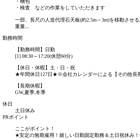
・梱包
・検査 などの作業をしていただきます
一部、長尺の人造代理石天板(約2.5m～3m)を移動させ
重量...
勤務時間
【勤務時間】日勤
[1] 08:30～17:20(休憩60分)
【休日・休暇】土・日・祝
★年間休日127日★※会社カレンダーによる【その他長
【長期休暇】
GW,夏季,冬季
休日
土日休み
PRポイント
ここがポイント！
★安定の無期雇用！嬉しい日勤固定勤務＆土日祝休み！年