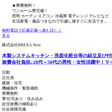
★寮費無料！
ワンルーム寮完備！
照明 カーテン エアコン 冷蔵庫 電子レンジ テレビなど
生活家電・備品つきなので引越し後すぐに生活でき...
無料電話で応募
応募へ進む
詳しく
見る
株式会社BREXA Next
木製システムキッチン・洗面化粧台等の組立及び付
旅費会社負担♪20代～50代の男性・女性活躍中！
日勤
正社員
建築・住宅
機械操作・製造補助
寮費無料
寮/社宅あり・住み込み
赴任旅費の補助あり
社会保険完備