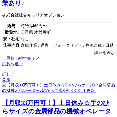
業あり♪
株式会社綜合キャリアオプション
給与
時給
1,460
円〜
勤務地
三重県 木曽岬町
寮・社宅
なし
仕事内容
倉庫作業 / 運搬・フォークリフト / 物流倉庫 / 日勤
詳細を表示
＼最短45秒で完了／
応募へ進む
詳しく
見る
【月収33万円可！】土日休み☆手のひ
らサイズの金属部品の機械オペレータ