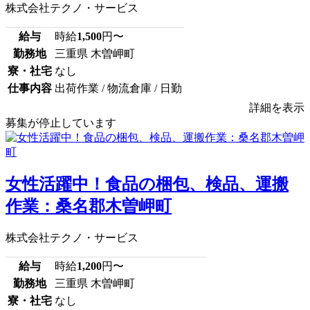
株式会社テクノ・サービス
給与
時給
1,500
円〜
勤務地
三重県 木曽岬町
寮・社宅
なし
仕事内容
出荷作業 / 物流倉庫 / 日勤
詳細を表示
募集が停止しています
女性活躍中！食品の梱包、検品、運搬
作業：桑名郡木曽岬町
株式会社テクノ・サービス
給与
時給
1,200
円〜
勤務地
三重県 木曽岬町
寮・社宅
なし