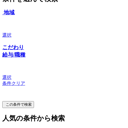
地域
選択
こだわり
給与/職種
選択
条件クリア
この条件で検索
人気の条件から検索