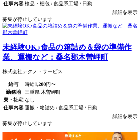
仕事内容
検品・梱包 / 食品系工場 / 日勤
詳細を表示
募集が停止しています
未経験OK♪食品の箱詰め＆袋の準備作
業、運搬など：桑名郡木曽岬町
株式会社テクノ・サービス
給与
時給
1,200
円〜
勤務地
三重県 木曽岬町
寮・社宅
なし
仕事内容
運搬・箱詰め / 食品系工場 / 日勤
詳細を表示
募集が停止しています