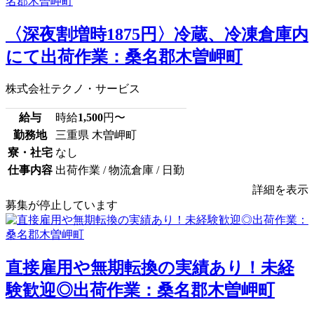
〈深夜割増時1875円〉冷蔵、冷凍倉庫内
にて出荷作業：桑名郡木曽岬町
株式会社テクノ・サービス
給与
時給
1,500
円〜
勤務地
三重県 木曽岬町
寮・社宅
なし
仕事内容
出荷作業 / 物流倉庫 / 日勤
詳細を表示
募集が停止しています
直接雇用や無期転換の実績あり！未経
験歓迎◎出荷作業：桑名郡木曽岬町