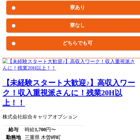
寮あり
寮なし
どちらでも可
【未経験スタート大歓迎♪】高収入ワー
ク！収入重視派さんに！残業20H以
上！！
株式会社綜合キャリアオプション
給与
時給
1,700
円〜
勤務地
三重県 木曽岬町