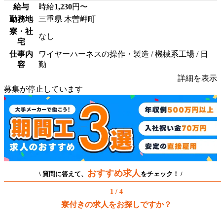
給与
時給
1,230
円〜
勤務地
三重県 木曽岬町
寮・社
なし
宅
仕事内
ワイヤーハーネスの操作・製造 / 機械系工場 / 日
容
勤
詳細を表示
募集が停止しています
おすすめ求人
\ 質問に答えて、
をチェック！ /
1 / 4
寮付きの求人をお探しですか？