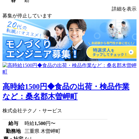
容
勤
詳細を表示
募集が停止しています
高時給1500円◆食品の出荷・検品作業
など：桑名郡木曽岬町
株式会社テクノ・サービス
給与
時給
1,500
円〜
勤務地
三重県 木曽岬町
寮・社宅
なし