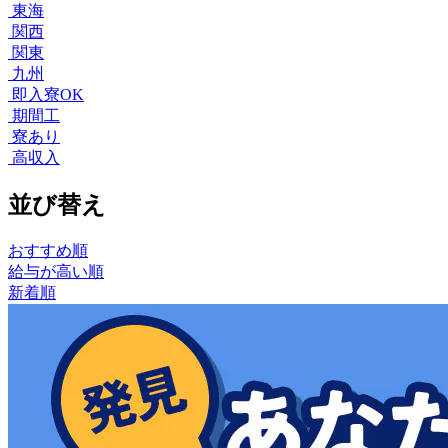
東海
関西
関東
九州
即入寮OK
期間工
寮あり
高収入
並び替え
おすすめ順
給与が高い順
新着順