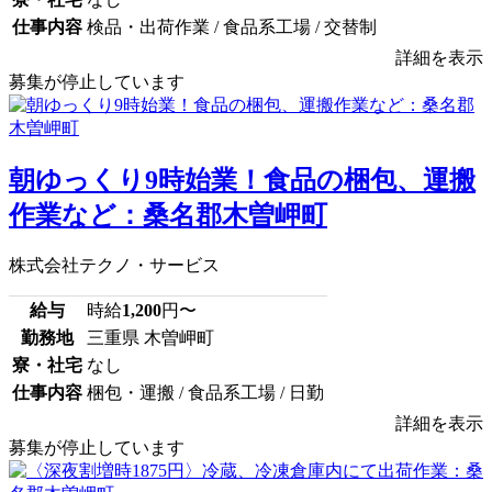
仕事内容
検品・出荷作業 / 食品系工場 / 交替制
詳細を表示
募集が停止しています
朝ゆっくり9時始業！食品の梱包、運搬
作業など：桑名郡木曽岬町
株式会社テクノ・サービス
給与
時給
1,200
円〜
勤務地
三重県 木曽岬町
寮・社宅
なし
仕事内容
梱包・運搬 / 食品系工場 / 日勤
詳細を表示
募集が停止しています