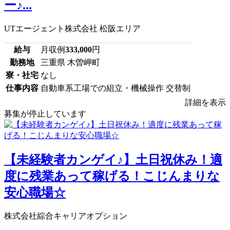
ー♪...
UTエージェント株式会社 松阪エリア
給与
月収例
333,000
円
勤務地
三重県 木曽岬町
寮・社宅
なし
仕事内容
自動車系工場での組立・機械操作 交替制
詳細を表示
募集が停止しています
【未経験者カンゲイ♪】土日祝休み！適
度に残業あって稼げる！こじんまりな
安心職場☆
株式会社綜合キャリアオプション