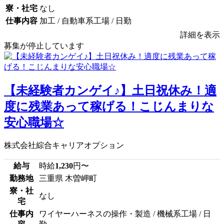
寮・社宅
なし
仕事内容
加工 / 自動車系工場 / 日勤
詳細を表示
募集が停止しています
【未経験者カンゲイ♪】土日祝休み！適
度に残業あって稼げる！こじんまりな
安心職場☆
株式会社綜合キャリアオプション
給与
時給
1,230
円〜
勤務地
三重県 木曽岬町
寮・社
なし
宅
仕事内
ワイヤーハーネスの操作・製造 / 機械系工場 / 日