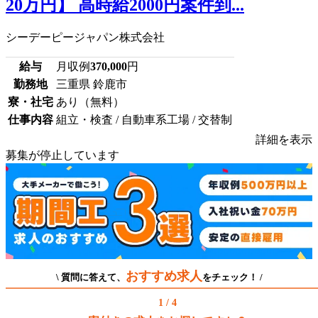
20万円】 高時給2000円案件到...
シーデーピージャパン株式会社
給与
月収例
370,000
円
勤務地
三重県 鈴鹿市
寮・社宅
あり（無料）
仕事内容
組立・検査 / 自動車系工場 / 交替制
詳細を表示
募集が停止しています
おすすめ求人
\ 質問に答えて、
をチェック！ /
1 / 4