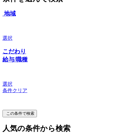
地域
選択
こだわり
給与/職種
選択
条件クリア
この条件で検索
人気の条件から検索