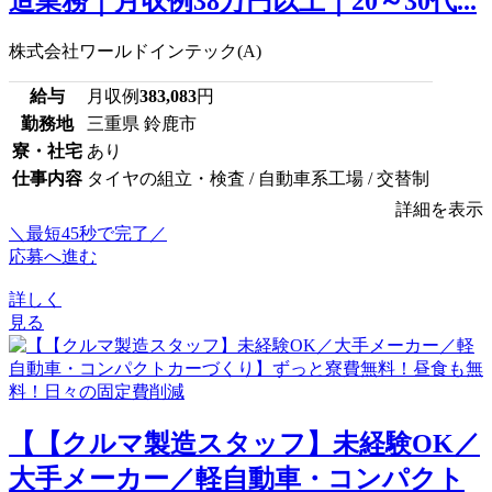
造業務｜月収例38万円以上｜20～30代...
株式会社ワールドインテック(A)
給与
月収例
383,083
円
勤務地
三重県 鈴鹿市
寮・社宅
あり
仕事内容
タイヤの組立・検査 / 自動車系工場 / 交替制
詳細を表示
＼最短45秒で完了／
応募へ進む
詳しく
見る
【【クルマ製造スタッフ】未経験OK／
大手メーカー／軽自動車・コンパクト