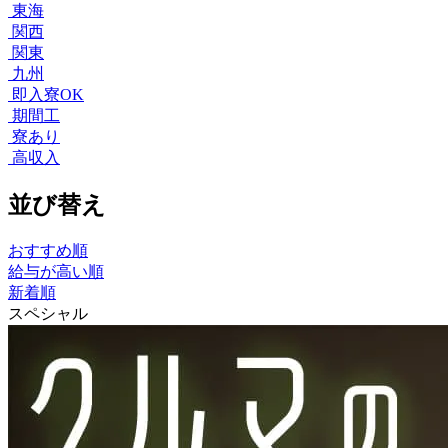
東海
関西
関東
九州
即入寮OK
期間工
寮あり
高収入
並び替え
おすすめ順
給与が高い順
新着順
スペシャル