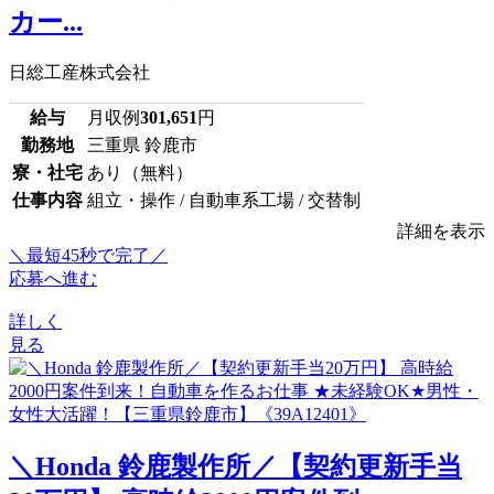
カー...
日総工産株式会社
給与
月収例
301,651
円
勤務地
三重県 鈴鹿市
寮・社宅
あり（無料）
仕事内容
組立・操作 / 自動車系工場 / 交替制
詳細を表示
＼最短45秒で完了／
応募へ進む
詳しく
見る
＼Honda 鈴鹿製作所／【契約更新手当