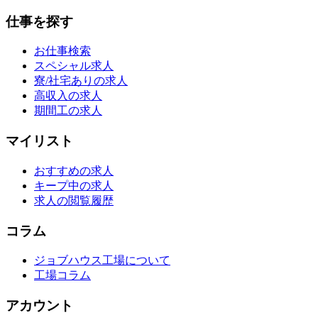
仕事を探す
お仕事検索
スペシャル求人
寮/社宅ありの求人
高収入の求人
期間工の求人
マイリスト
おすすめの求人
キープ中の求人
求人の閲覧履歴
コラム
ジョブハウス工場について
工場コラム
アカウント