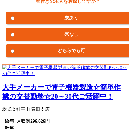
寮付きの求人をお探しですか？
寮あり
寮なし
どちらでも可
大手メーカーで電子機器製造☆簡単作
業の交替勤務☆20～30代ご活躍中！
株式会社平山 豊田支店
給与
月収例
296,626
円
勤務