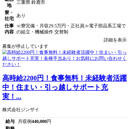
三重県 鈴鹿市
地
寮・
あり
社宅
仕事
≪寮完備・月収29.5万円・正社員≫電子部品系工場で
内容
の組立・機械操作 交替制
詳細を表示
募集が停止しています
高時給2200円！食事無料！未経験者活躍
中！住まい・引っ越しサポート充
実！...
株式会社ジンザイ
給与
月収例
440,000
円
勤務