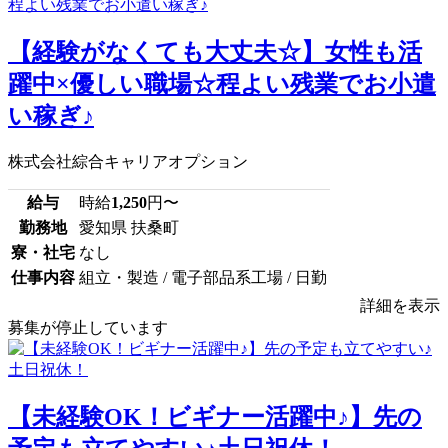
【経験がなくても大丈夫☆】女性も活
躍中×優しい職場☆程よい残業でお小遣
い稼ぎ♪
株式会社綜合キャリアオプション
給与
時給
1,250
円〜
勤務地
愛知県 扶桑町
寮・社宅
なし
仕事内容
組立・製造 / 電子部品系工場 / 日勤
詳細を表示
募集が停止しています
【未経験OK！ビギナー活躍中♪】先の