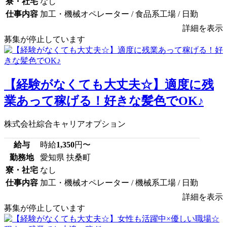
寮・社宅
なし
仕事内容
加工・機械オペレーター / 食品系工場 / 日勤
詳細を表示
募集が停止しています
【経験がなくても大丈夫☆】適度に残
業あって稼げる！好きな髪色でOK♪
株式会社綜合キャリアオプション
給与
時給
1,350
円〜
勤務地
愛知県 扶桑町
寮・社宅
なし
仕事内容
加工・機械オペレーター / 機械系工場 / 日勤
詳細を表示
募集が停止しています