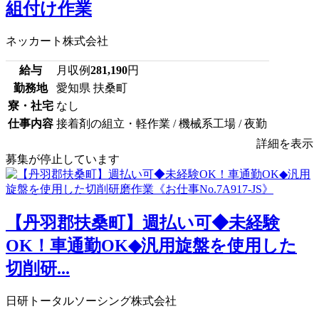
組付け作業
ネッカート株式会社
給与
月収例
281,190
円
勤務地
愛知県 扶桑町
寮・社宅
なし
仕事内容
接着剤の組立・軽作業 / 機械系工場 / 夜勤
詳細を表示
募集が停止しています
【丹羽郡扶桑町】週払い可◆未経験
OK！車通勤OK◆汎用旋盤を使用した
切削研...
日研トータルソーシング株式会社