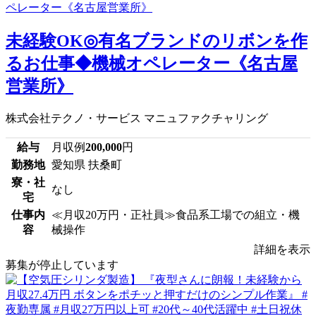
未経験OK◎有名ブランドのリボンを作
るお仕事◆機械オペレーター《名古屋
営業所》
株式会社テクノ・サービス マニュファクチャリング
給与
月収例
200,000
円
勤務地
愛知県 扶桑町
寮・社
なし
宅
仕事内
≪月収20万円・正社員≫食品系工場での組立・機
容
械操作
詳細を表示
募集が停止しています