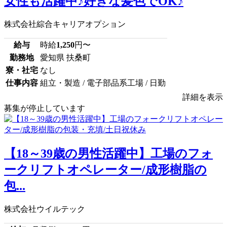
女性も活躍中♪好きな髪色でOK♪
株式会社綜合キャリアオプション
給与
時給
1,250
円〜
勤務地
愛知県 扶桑町
寮・社宅
なし
仕事内容
組立・製造 / 電子部品系工場 / 日勤
詳細を表示
募集が停止しています
【18～39歳の男性活躍中】工場のフォ
ークリフトオペレーター/成形樹脂の
包...
株式会社ウイルテック