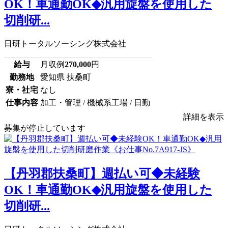
OK！車通勤OK◆汎用旋盤を使用した
切削研...
日研トータルソーシング株式会社
給与
月収例
270,000
円
勤務地
愛知県 扶桑町
寮・社宅
なし
仕事内容
加工・管理 / 機械系工場 / 日勤
詳細を表示
募集が停止しています
【丹羽郡扶桑町】週払い可◆未経験
OK！車通勤OK◆汎用旋盤を使用した
切削研...