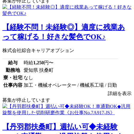
募集が停止しています
【経験不問！未経験◎】適度に残業あ
って稼げる！好きな髪色でOK♪
株式会社綜合キャリアオプション
給与
時給
1,250
円〜
勤務地
愛知県 扶桑町
寮・社宅
なし
仕事内容
加工・機械オペレーター / 機械系工場 / 日勤
詳細を表示
募集が停止しています
【丹羽郡扶桑町】週払い可◆未経験