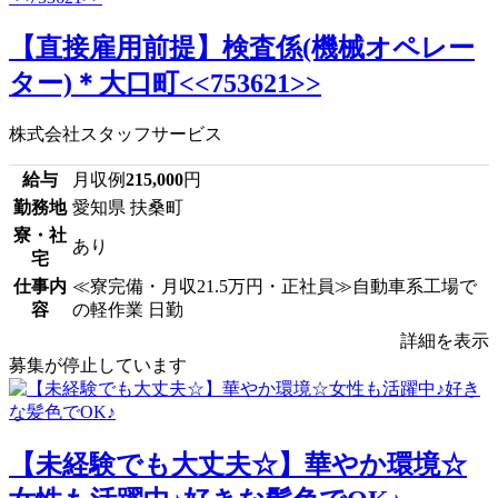
【直接雇用前提】検査係(機械オペレー
ター)＊大口町<<753621>>
株式会社スタッフサービス
給与
月収例
215,000
円
勤務地
愛知県 扶桑町
寮・社
あり
宅
仕事内
≪寮完備・月収21.5万円・正社員≫自動車系工場で
容
の軽作業 日勤
詳細を表示
募集が停止しています
【未経験でも大丈夫☆】華やか環境☆