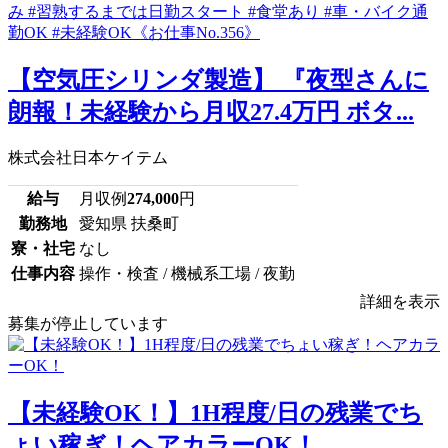
【空気圧シリンダ製造】 『夜型さんに
朗報！未経験から月収27.4万円 ボタ...
株式会社日本ケイテム
給与
月収例
274,000
円
勤務地
愛知県 扶桑町
寮・社宅
なし
仕事内容
操作・検査 / 機械系工場 / 夜勤
詳細を表示
募集が停止しています
【未経験OK！】1H程度/日の残業でち
ょい稼ぎ！ヘアカラーOK！