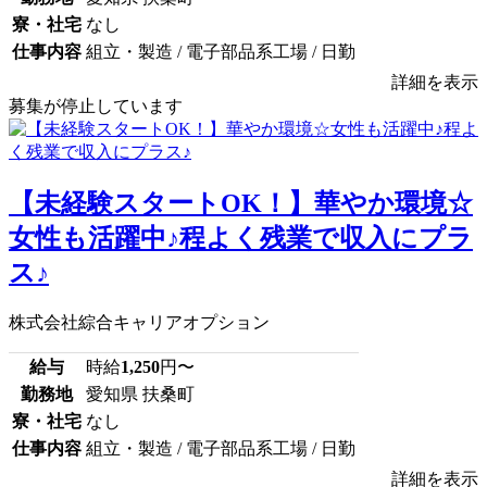
寮・社宅
なし
仕事内容
組立・製造 / 電子部品系工場 / 日勤
詳細を表示
募集が停止しています
【未経験スタートOK！】華やか環境☆
女性も活躍中♪程よく残業で収入にプラ
ス♪
株式会社綜合キャリアオプション
給与
時給
1,250
円〜
勤務地
愛知県 扶桑町
寮・社宅
なし
仕事内容
組立・製造 / 電子部品系工場 / 日勤
詳細を表示