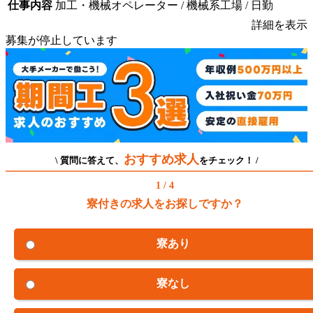
仕事内容
加工・機械オペレーター / 機械系工場 / 日勤
詳細を表示
募集が停止しています
おすすめ求人
\ 質問に答えて、
をチェック！ /
1 / 4
寮付きの求人をお探しですか？
寮あり
寮なし