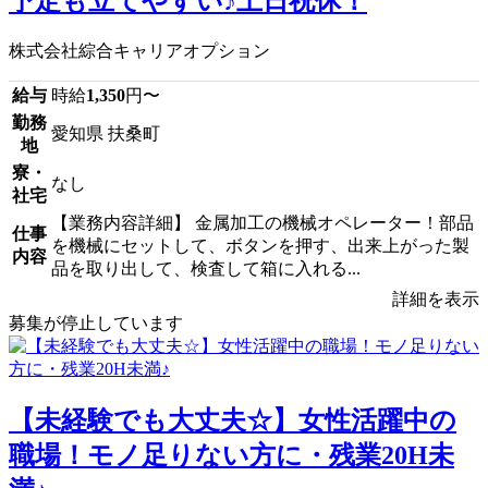
予定も立てやすい♪土日祝休！
株式会社綜合キャリアオプション
給与
時給
1,350
円〜
勤務
愛知県 扶桑町
地
寮・
なし
社宅
【業務内容詳細】 金属加工の機械オペレーター！部品
仕事
を機械にセットして、ボタンを押す、出来上がった製
内容
品を取り出して、検査して箱に入れる...
詳細を表示
募集が停止しています
【未経験でも大丈夫☆】女性活躍中の
職場！モノ足りない方に・残業20H未