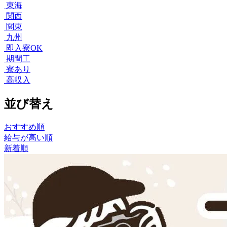
東海
関西
関東
九州
即入寮OK
期間工
寮あり
高収入
並び替え
おすすめ順
給与が高い順
新着順