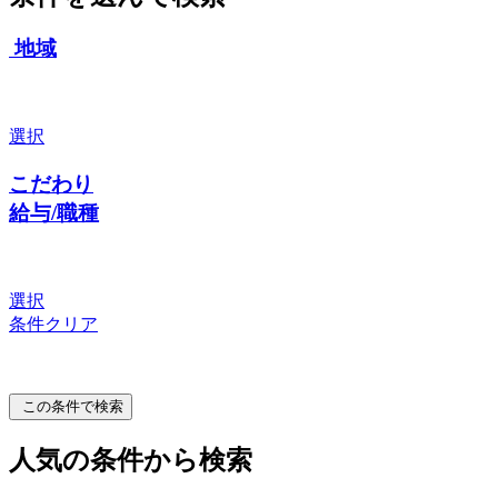
地域
選択
こだわり
給与/職種
選択
条件クリア
この条件で検索
人気の条件から検索