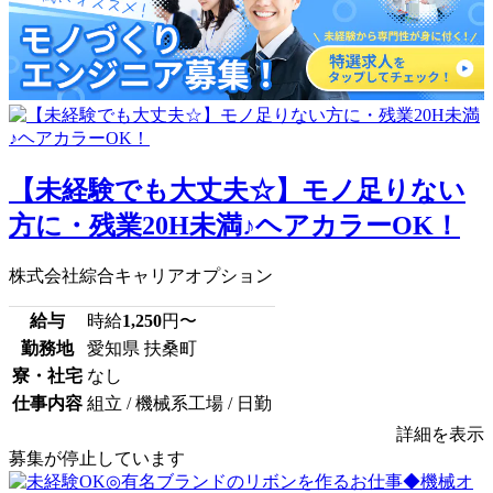
【未経験でも大丈夫☆】モノ足りない
方に・残業20H未満♪ヘアカラーOK！
株式会社綜合キャリアオプション
給与
時給
1,250
円〜
勤務地
愛知県 扶桑町
寮・社宅
なし
仕事内容
組立 / 機械系工場 / 日勤
詳細を表示
募集が停止しています