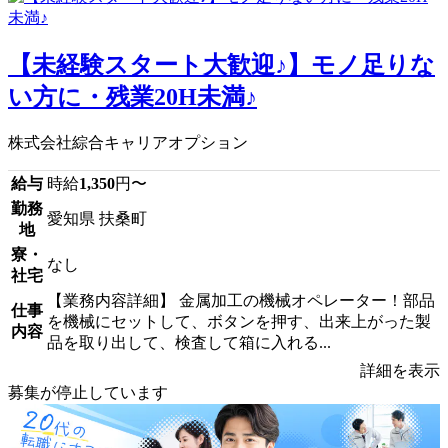
【未経験スタート大歓迎♪】モノ足りな
い方に・残業20H未満♪
株式会社綜合キャリアオプション
給与
時給
1,350
円〜
勤務
愛知県 扶桑町
地
寮・
なし
社宅
【業務内容詳細】 金属加工の機械オペレーター！部品
仕事
を機械にセットして、ボタンを押す、出来上がった製
内容
品を取り出して、検査して箱に入れる...
詳細を表示
募集が停止しています