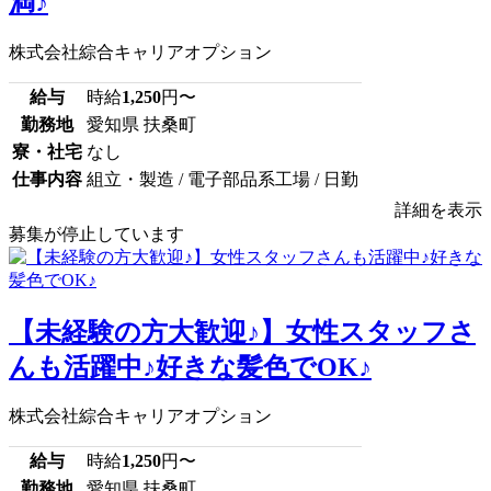
満♪
株式会社綜合キャリアオプション
給与
時給
1,250
円〜
勤務地
愛知県 扶桑町
寮・社宅
なし
仕事内容
組立・製造 / 電子部品系工場 / 日勤
詳細を表示
募集が停止しています
【未経験の方大歓迎♪】女性スタッフさ
んも活躍中♪好きな髪色でOK♪
株式会社綜合キャリアオプション
給与
時給
1,250
円〜
勤務地
愛知県 扶桑町