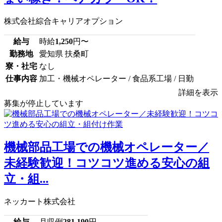
株式会社綜合キャリアオプション
給与
時給
1,250
円〜
勤務地
愛知県 扶桑町
寮・社宅
なし
仕事内容
加工・機械オペレーター / 食品系工場 / 日勤
詳細を表示
募集が停止しています
機械部品工場での機械オペレーター／
未経験歓迎！コツコツ進める安心の組
立・組...
ネッカート株式会社
給与
月収例
281,190
円