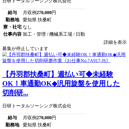
日研トータルソーシング株式会社
給与
月収例
270,000
円
勤務地
愛知県 扶桑町
寮・社宅
なし
仕事内容
加工・管理 / 機械系工場 / 日勤
詳細を表示
募集が停止しています
【丹羽郡扶桑町】週払い可◆未経験
OK！車通勤OK◆汎用旋盤を使用した
切削研...
日研トータルソーシング株式会社
給与
月収例
270,000
円
勤務地
愛知県 扶桑町