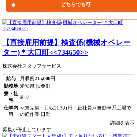
どちらでも可
【直接雇用前提】検査係(機械オペレー
ター)＊大口町<<734650>>
株式会社スタッフサービス
給与
月収例
215,000
円
勤務地
愛知県 扶桑町
寮・社
あり
宅
仕事内
≪寮完備・月収21.5万円・正社員≫自動車系工場で
容
の軽作業 日勤
詳細を表示
募集が停止しています