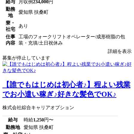
給与
月収例
234,000
円
勤務
愛知県 扶桑町
地
寮・
あり
社宅
仕事
工場のフォークリフトオペレーター/成形樹脂の包
内容
装・充填/土日祝休み
詳細を表示
募集が停止しています
【誰でもはじめは初心者♪】程よい残業
でお小遣い稼ぎ♪好きな髪色でOK♪
株式会社綜合キャリアオプション
給与
時給
1,250
円〜
勤務地
愛知県 扶桑町