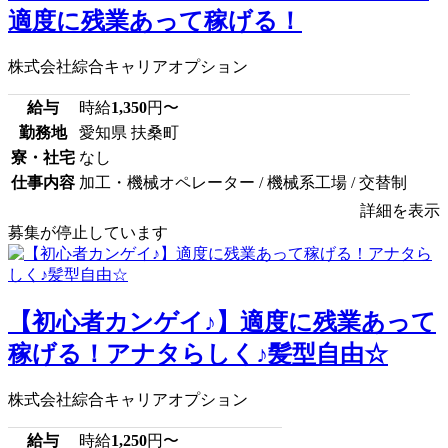
適度に残業あって稼げる！
株式会社綜合キャリアオプション
給与
時給
1,350
円〜
勤務地
愛知県 扶桑町
寮・社宅
なし
仕事内容
加工・機械オペレーター / 機械系工場 / 交替制
詳細を表示
募集が停止しています
【初心者カンゲイ♪】適度に残業あって
稼げる！アナタらしく♪髪型自由☆
株式会社綜合キャリアオプション
給与
時給
1,250
円〜