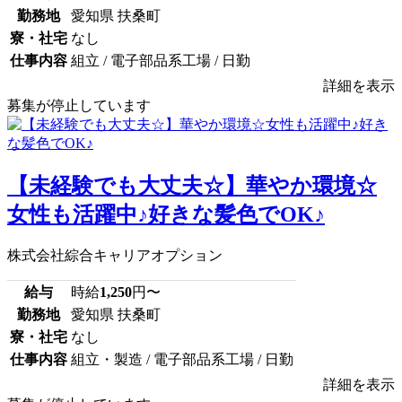
勤務地
愛知県 扶桑町
寮・社宅
なし
仕事内容
組立 / 電子部品系工場 / 日勤
詳細を表示
募集が停止しています
【未経験でも大丈夫☆】華やか環境☆
女性も活躍中♪好きな髪色でOK♪
株式会社綜合キャリアオプション
給与
時給
1,250
円〜
勤務地
愛知県 扶桑町
寮・社宅
なし
仕事内容
組立・製造 / 電子部品系工場 / 日勤
詳細を表示