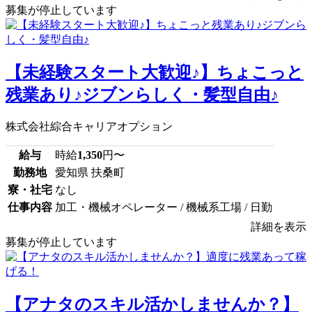
募集が停止しています
【未経験スタート大歓迎♪】ちょこっと
残業あり♪ジブンらしく・髪型自由♪
株式会社綜合キャリアオプション
給与
時給
1,350
円〜
勤務地
愛知県 扶桑町
寮・社宅
なし
仕事内容
加工・機械オペレーター / 機械系工場 / 日勤
詳細を表示
募集が停止しています
【アナタのスキル活かしませんか？】