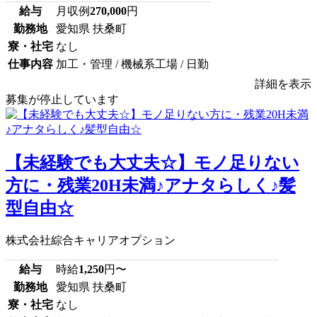
給与
月収例
270,000
円
勤務地
愛知県 扶桑町
寮・社宅
なし
仕事内容
加工・管理 / 機械系工場 / 日勤
詳細を表示
募集が停止しています
【未経験でも大丈夫☆】モノ足りない
方に・残業20H未満♪アナタらしく♪髪
型自由☆
株式会社綜合キャリアオプション
給与
時給
1,250
円〜
勤務地
愛知県 扶桑町
寮・社宅
なし