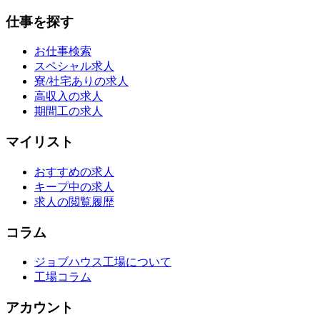
仕事を探す
お仕事検索
スペシャル求人
寮/社宅ありの求人
高収入の求人
期間工の求人
マイリスト
おすすめの求人
キープ中の求人
求人の閲覧履歴
コラム
ジョブハウス工場について
工場コラム
アカウント