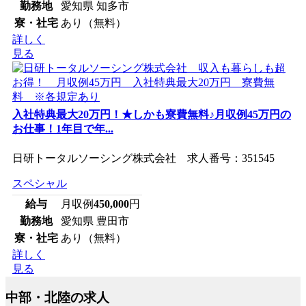
勤務地
愛知県 知多市
寮・社宅
あり（無料）
詳しく
見る
入社特典最大20万円！★しかも寮費無料♪月収例45万円の
お仕事！1年目で年...
日研トータルソーシング株式会社 求人番号：351545
スペシャル
給与
月収例
450,000
円
勤務地
愛知県 豊田市
寮・社宅
あり（無料）
詳しく
見る
中部・北陸の求人