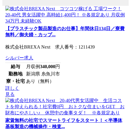
【プラスチック製品製造のお仕事】年間休日134日／寮費
無料／御夫婦・カップ...
株式会社BREXA Next 求人番号：1211439
シルバー求人
給与
月収例
340,000
円
勤務地
新潟県 糸魚川市
寮・社宅
あり（無料）
詳しく
見る
家賃無料の社宅でスマートライフをスタート！＜半導体
基板製造の機械操作・検査...