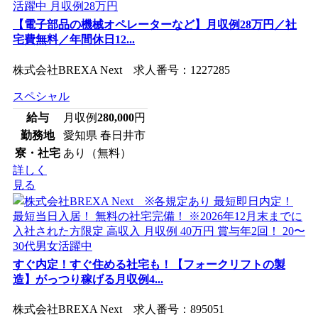
【電子部品の機械オペレーターなど】月収例28万円／社
宅費無料／年間休日12...
株式会社BREXA Next 求人番号：1227285
スペシャル
給与
月収例
280,000
円
勤務地
愛知県 春日井市
寮・社宅
あり（無料）
詳しく
見る
すぐ内定！すぐ住める社宅も！【フォークリフトの製
造】がっつり稼げる月収例4...
株式会社BREXA Next 求人番号：895051