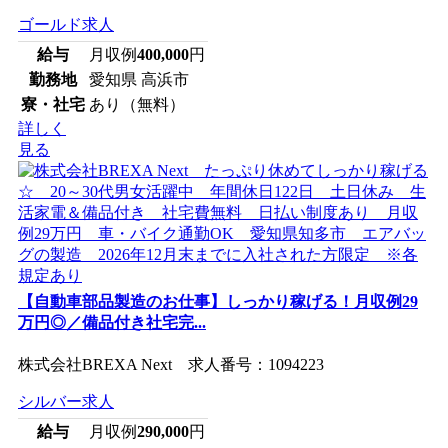
ゴールド求人
給与
月収例
400,000
円
勤務地
愛知県 高浜市
寮・社宅
あり（無料）
詳しく
見る
【自動車部品製造のお仕事】しっかり稼げる！月収例29
万円◎／備品付き社宅完...
株式会社BREXA Next 求人番号：1094223
シルバー求人
給与
月収例
290,000
円