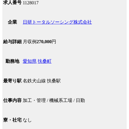
求人番号
1128017
日研トータルソーシング株式会社
企業
月収例
270,000
円
給与詳細
愛知県
扶桑町
勤務地
名鉄犬山線 扶桑駅
最寄り駅
加工・管理 / 機械系工場 / 日勤
仕事内容
なし
寮・社宅