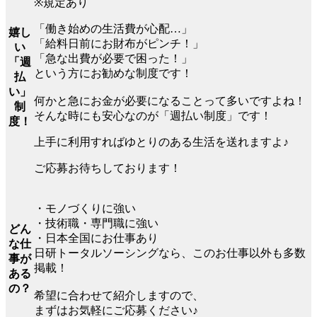
※規定あり
「働き始めの生活費が心配…」
嬉し
「給料日前にお財布がピンチ！」
い
「急な出費が必要で困った！」
「週
という方にお勧めな制度です！
払
い」
何かと急にお金が必要になることって多いですよね！
制
そんな時にも安心なのが「週払い制度」です！
度！
上手に利用すればゆとりのある生活を送れますよ♪
ご応募お待ちしております！
・モノづくりに強い
・技術職・専門職に強い
どん
・日本全国にお仕事あり
な仕
日研トータルソーシングなら、このお仕事以外も多数
事が
掲載！
ある
の？
希望に合わせて紹介しますので、
まずはお気軽にご応募ください♪