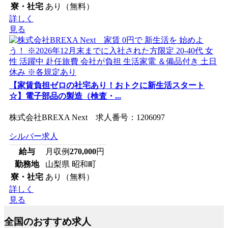
寮・社宅
あり（無料）
詳しく
見る
【家賃負担ゼロの社宅あり！おトクに新生活スタート
☆】電子部品の製造（検査・...
株式会社BREXA Next 求人番号：1206097
シルバー求人
給与
月収例
270,000
円
勤務地
山梨県 昭和町
寮・社宅
あり（無料）
詳しく
見る
全国のおすすめ求人