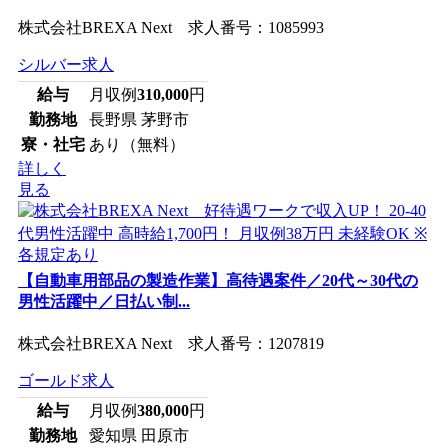
株式会社BREXA Next 求人番号：1085993
シルバー求人
給与
月収例
310,000
円
勤務地
長野県 茅野市
寮・社宅
あり（無料）
詳しく
見る
【自動車用部品の製造作業】高待遇案件／20代～30代の
男性活躍中／日払い制...
株式会社BREXA Next 求人番号：1207819
ゴールド求人
給与
月収例
380,000
円
勤務地
愛知県 田原市