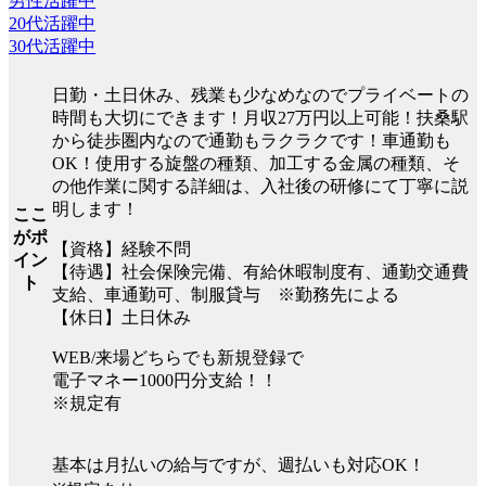
男性活躍中
20代活躍中
30代活躍中
日勤・土日休み、残業も少なめなのでプライベートの
時間も大切にできます！月収27万円以上可能！扶桑駅
から徒歩圏内なので通勤もラクラクです！車通勤も
OK！使用する旋盤の種類、加工する金属の種類、そ
の他作業に関する詳細は、入社後の研修にて丁寧に説
明します！
ここ
がポ
【資格】経験不問
イン
【待遇】社会保険完備、有給休暇制度有、通勤交通費
ト
支給、車通勤可、制服貸与 ※勤務先による
【休日】土日休み
WEB/来場どちらでも新規登録で
電子マネー1000円分支給！！
※規定有
基本は月払いの給与ですが、週払いも対応OK！