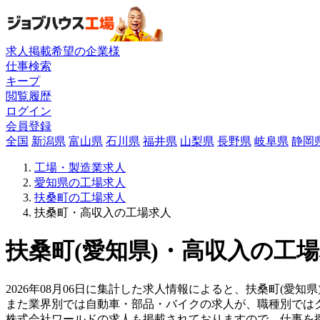
求人掲載希望の企業様
仕事検索
キープ
閲覧履歴
ログイン
会員登録
全国
新潟県
富山県
石川県
福井県
山梨県
長野県
岐阜県
静岡
工場・製造業求人
愛知県の工場求人
扶桑町の工場求人
扶桑町・高収入の工場求人
扶桑町(愛知県)・高収入の工場
2026年08月06日に集計した求人情報によると、扶桑町(愛知県
また業界別では自動車・部品・バイクの求人が、職種別では
株式会社ワールドの求人も掲載されておりますので、仕事を