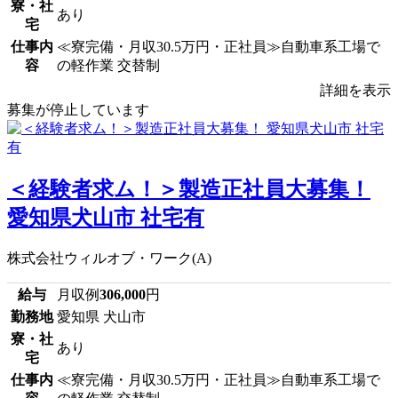
寮・社
あり
宅
仕事内
≪寮完備・月収30.5万円・正社員≫自動車系工場で
容
の軽作業 交替制
詳細を表示
募集が停止しています
＜経験者求ム！＞製造正社員大募集！
愛知県犬山市 社宅有
株式会社ウィルオブ・ワーク(A)
給与
月収例
306,000
円
勤務地
愛知県 犬山市
寮・社
あり
宅
仕事内
≪寮完備・月収30.5万円・正社員≫自動車系工場で