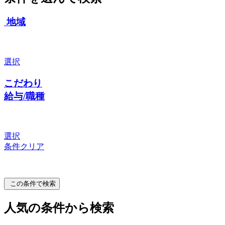
地域
選択
こだわり
給与/職種
選択
条件クリア
この条件で検索
人気の条件から検索