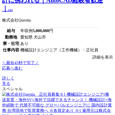
計に携われる｜AutoCAD経験者歓迎
｜...
株式会社Questia
給与
年収例
5,000,000
円
勤務地
愛知県 犬山市
寮・社宅
あり
仕事内容
機械設計エンジニア（工作機械）・正社員
詳細を表示
＼最短45秒で完了／
応募へ進む
詳しく
見る
スペシャル