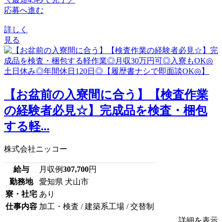
応募へ進む
詳しく
見る
【お盆前の入寮間に合う】【検査作業
の経験者必見☆】完成品を検査・梱包
する軽...
株式会社ニッコー
給与
月収例
307,700
円
勤務地
愛知県 犬山市
寮・社宅
あり
仕事内容
加工・検査 / 建築系工場 / 交替制
詳細を表示