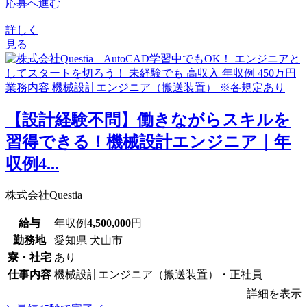
応募へ進む
詳しく
見る
【設計経験不問】働きながらスキルを
習得できる！機械設計エンジニア｜年
収例4...
株式会社Questia
給与
年収例
4,500,000
円
勤務地
愛知県 犬山市
寮・社宅
あり
仕事内容
機械設計エンジニア（搬送装置）・正社員
詳細を表示