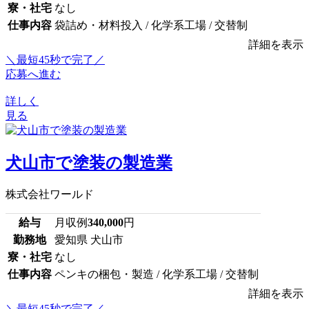
寮・社宅
なし
仕事内容
袋詰め・材料投入 / 化学系工場 / 交替制
詳細を表示
＼最短45秒で完了／
応募へ進む
詳しく
見る
犬山市で塗装の製造業
株式会社ワールド
給与
月収例
340,000
円
勤務地
愛知県 犬山市
寮・社宅
なし
仕事内容
ペンキの梱包・製造 / 化学系工場 / 交替制
詳細を表示
＼最短45秒で完了／