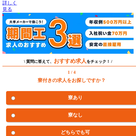
詳しく
見る
おすすめ求人
\ 質問に答えて、
をチェック！ /
1 / 4
寮付きの求人をお探しですか？
寮あり
寮なし
どちらでも可