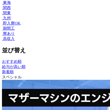
東海
関西
関東
九州
即入寮OK
期間工
寮あり
高収入
並び替え
おすすめ順
給与が高い順
新着順
スペシャル