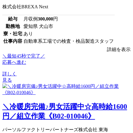
株式会社BREXA Next
給与
月収例
300,000
円
勤務地
愛知県 犬山市
寮・社宅
あり
仕事内容
自動車系工場での検査・検品製造スタッフ
詳細を表示
＼最短45秒で完了／
応募へ進む
詳しく
見る
＼冷暖房完備♪男女活躍中☆高時給1600
円／組立作業《B02-010046》
パーソルファクトリーパートナーズ株式会社 東海