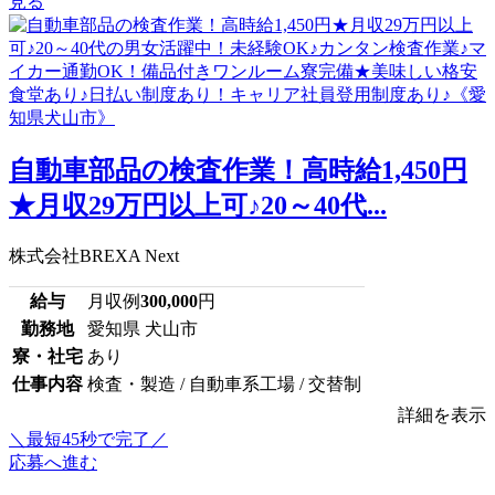
見る
自動車部品の検査作業！高時給1,450円
★月収29万円以上可♪20～40代...
株式会社BREXA Next
給与
月収例
300,000
円
勤務地
愛知県 犬山市
寮・社宅
あり
仕事内容
検査・製造 / 自動車系工場 / 交替制
詳細を表示
＼最短45秒で完了／
応募へ進む