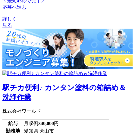
＼最短45秒で完了／
応募へ進む
詳しく
見る
駅チカ便利♪ カンタン塗料の箱詰め＆
洗浄作業
株式会社ワールド
給与
月収例
340,000
円
勤務地
愛知県 犬山市