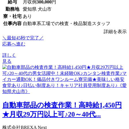
給与
月収例
300,000
円
勤務地
愛知県 犬山市
寮・社宅
あり
仕事内容
自動車系工場での検査・検品製造スタッフ
詳細を表示
＼最短45秒で完了／
応募へ進む
詳しく
見る
自動車部品の検査作業！高時給1,450円
★月収29万円以上可♪20～40代...
株式会社BREXA Next