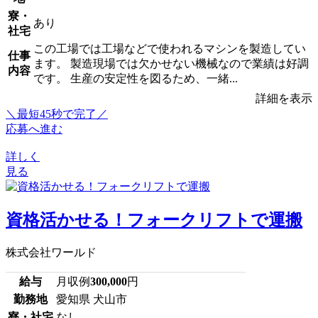
寮・
あり
社宅
この工場では工場などで使われるマシンを製造してい
仕事
ます。 製造現場では欠かせない機械なので業績は好調
内容
です。 生産の安定性を図るため、一緒...
詳細を表示
＼最短45秒で完了／
応募へ進む
詳しく
見る
資格活かせる！フォークリフトで運搬
株式会社ワールド
給与
月収例
300,000
円
勤務地
愛知県 犬山市
寮・社宅
なし