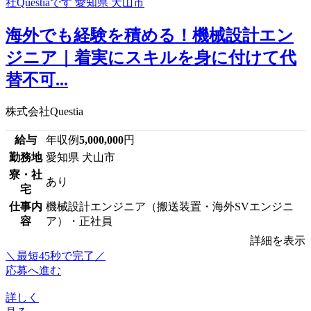
海外でも経験を積める！機械設計エン
ジニア｜着実にスキルを身に付けて代
替不可...
株式会社Questia
給与
年収例
5,000,000
円
勤務地
愛知県 犬山市
寮・社
あり
宅
仕事内
機械設計エンジニア（搬送装置・海外SVエンジニ
容
ア）・正社員
詳細を表示
＼最短45秒で完了／
応募へ進む
詳しく