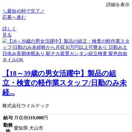
詳細を表示
＼最短45秒で完了／
応募へ進む
詳しく
見る
【18～39歳の男女活躍中】製品の組
立・検査の軽作業スタッフ/日勤のみ未
経...
株式会社ウイルテック
給与
月収例
319,008
円
勤務
愛知県 犬山市
地