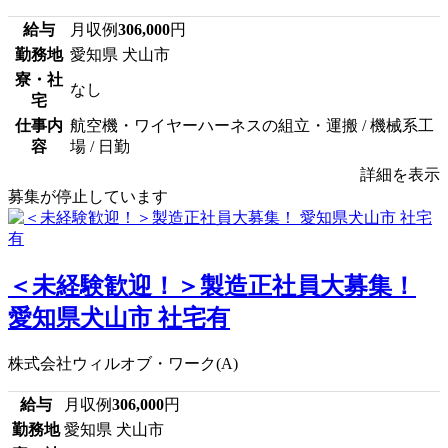
給与
月収例
306,000
円
勤務地
愛知県 犬山市
寮・社
なし
宅
仕事内
航空機・ワイヤーハーネスの組立・運搬 / 機械系工
容
場 / 日勤
詳細を表示
募集が停止しています
＜未経験歓迎！＞製造正社員大募集！
愛知県犬山市 社宅有
株式会社ウィルオブ・ワーク(A)
給与
月収例
306,000
円
勤務地
愛知県 犬山市