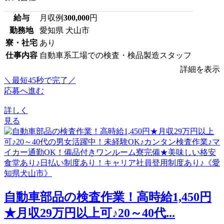
給与
月収例
300,000
円
勤務地
愛知県 犬山市
寮・社宅
あり
仕事内容
自動車系工場での検査・検品製造スタッフ
詳細を表示
＼最短45秒で完了／
応募へ進む
詳しく
見る
自動車部品の検査作業！高時給1,450円
★月収29万円以上可♪20～40代...