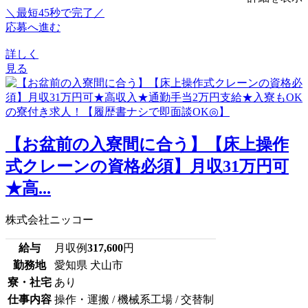
＼最短45秒で完了／
応募へ進む
詳しく
見る
【お盆前の入寮間に合う】【床上操作
式クレーンの資格必須】月収31万円可
★高...
株式会社ニッコー
給与
月収例
317,600
円
勤務地
愛知県 犬山市
寮・社宅
あり
仕事内容
操作・運搬 / 機械系工場 / 交替制