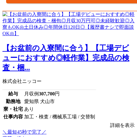
【お盆前の入寮間に合う】【工場デビ
ューにおすすめ◎軽作業】完成品の検
査・梱...
株式会社ニッコー
給与
月収例
307,700
円
勤務地
愛知県 犬山市
寮・社宅
あり
仕事内容
加工・検査 / 機械系工場 / 交替制
詳細を表示
＼最短45秒で完了／