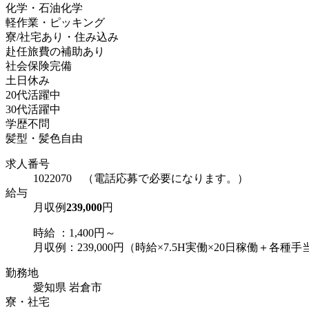
化学・石油化学
軽作業・ピッキング
寮/社宅あり・住み込み
赴任旅費の補助あり
社会保険完備
土日休み
20代活躍中
30代活躍中
学歴不問
髪型・髪色自由
求人番号
1022070 （電話応募で必要になります。）
給与
月収例
239,000
円
時給 ：1,400円～
月収例：239,000円（時給×7.5H実働×20日稼働＋各種手
勤務地
愛知県 岩倉市
寮・社宅