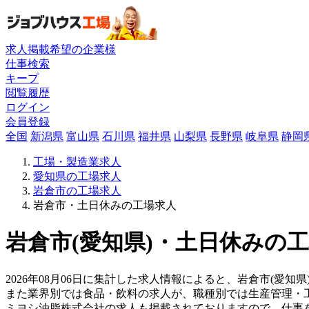
求人掲載希望の企業様
仕事検索
キープ
閲覧履歴
ログイン
会員登録
全国
新潟県
富山県
石川県
福井県
山梨県
長野県
岐阜県
静岡
工場・製造業求人
愛知県の工場求人
岩倉市の工場求人
岩倉市・土日休みの工場求人
岩倉市(愛知県)・土日休みの工
2026年08月06日に集計した求人情報によると、岩倉市(愛知県
また業界別では食品・飲料の求人が、職種別では生産管理・
ミヨシ油脂株式会社の求人も掲載されておりますので、仕事