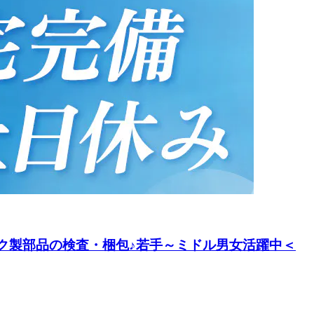
ク製部品の検査・梱包♪若手～ミドル男女活躍中＜