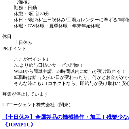
【備考】
勤務：日勤
休憩：3回 計80分
休日：5勤2休/土日祝休み/工場カレンダーに準ずる/年間休
休暇：GW休暇・夏季休暇・年末年始休暇
休日
土日休み
PRポイント
ここがポイント1
7/3より給与日払いサービス開始！
WEBから簡単申請、24時間以内に給与が受け取れる！
転職時は給与支払い日が変わったり、何かとお金がかか
そんな時にもUTコネクトなら、即給与が受け取れて安心、
募集が停止しています
UTエージェント株式会社（関東）
【土日休み】金属製品の機械操作・加工！残業少な
《JOMP1C》