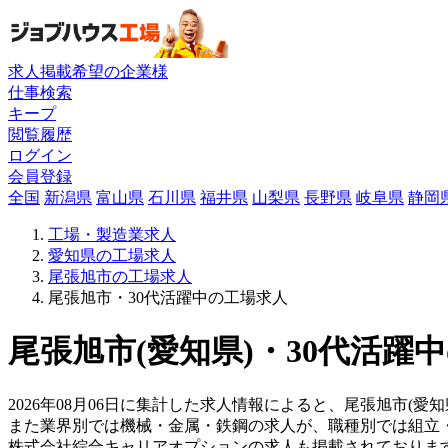
求人掲載希望の企業様
仕事検索
キープ
閲覧履歴
ログイン
会員登録
全国
新潟県
富山県
石川県
福井県
山梨県
長野県
岐阜県
静岡
工場・製造業求人
愛知県の工場求人
尾張旭市の工場求人
尾張旭市・30代活躍中の工場求人
尾張旭市(愛知県)・30代活躍
2026年08月06日に集計した求人情報によると、尾張旭市(愛
また業界別では機械・金属・鉄鋼の求人が、職種別では組立
株式会社綜合キャリアオプションの求人も掲載されておりま