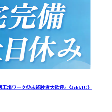
工場ワーク◎未経験者大歓迎♪《Jchk1C》