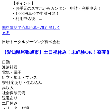
【ポイント】
・お手元のスマホからカンタン！申請・利用申込！
・1,000円単位で申請可能！
・利用申込後、...
無料電話で応募
応募へ進む
詳しく
見る
日研トータルソーシング株式会社
【愛知県尾張旭市】土日祝休み！未経験OK！寮完備！
日勤
派遣社員
電気・電子
組立・加工・プレス
寮/社宅あり・住み込み
高収入
社会保険完備
送迎あり
土日休み
フリーター歓迎