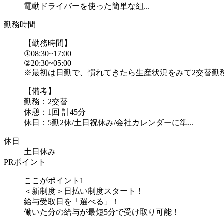
電動ドライバーを使った簡単な組...
勤務時間
【勤務時間】
①08:30~17:00
②20:30~05:00
※最初は日勤で、慣れてきたら生産状況をみて2交替勤
【備考】
勤務：2交替
休憩：1回 計45分
休日：5勤2休/土日祝休み/会社カレンダーに準...
休日
土日休み
PRポイント
ここがポイント1
＜新制度＞日払い制度スタート！
給与受取日を「選べる」！
働いた分の給与が最短5分で受け取り可能！