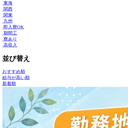
東海
関西
関東
九州
即入寮OK
期間工
寮あり
高収入
並び替え
おすすめ順
給与が高い順
新着順