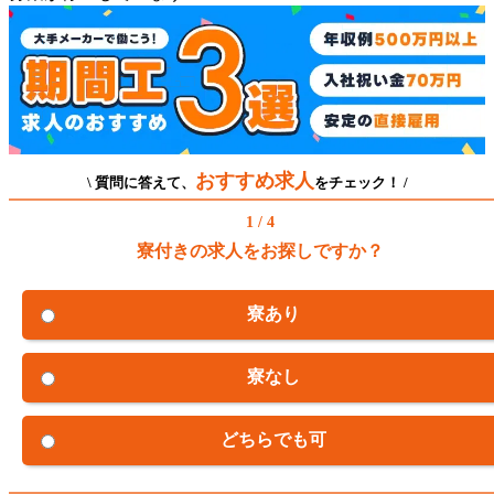
おすすめ求人
\ 質問に答えて、
をチェック！ /
1 / 4
寮付きの求人をお探しですか？
寮あり
寮なし
どちらでも可