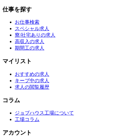
仕事を探す
お仕事検索
スペシャル求人
寮/社宅ありの求人
高収入の求人
期間工の求人
マイリスト
おすすめの求人
キープ中の求人
求人の閲覧履歴
コラム
ジョブハウス工場について
工場コラム
アカウント