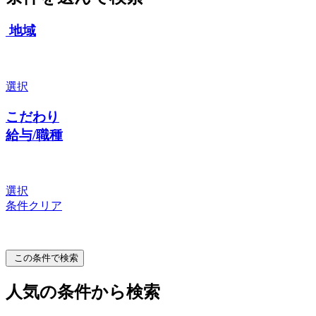
地域
選択
こだわり
給与/職種
選択
条件クリア
この条件で検索
人気の条件から検索