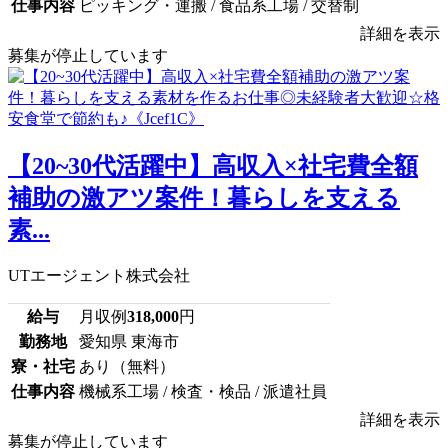
仕事内容
ピッキング・運搬 / 食品系工場 / 交替制
詳細を表示
募集が停止しています
【20~30代活躍中】高収入×社宅費全額
補助の激アツ案件！暮らしを支える
素...
UTエージェント株式会社
給与
月収例
318,000
円
勤務地
愛知県 東海市
寮・社宅
あり（無料）
仕事内容
機械系工場 / 検査・検品 / 派遣社員
詳細を表示
募集が停止しています