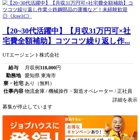
【20~30代活躍中】【月収31万円可×社
宅費全額補助】コツコツ繰り返し作...
UTエージェント株式会社
給与
月収例
318,000
円
勤務地
愛知県 東海市
寮・社宅
あり（無料）
仕事内容
物流倉庫 / 機械操作・製造オペレーター / 正社員
詳細を表示
募集が停止しています