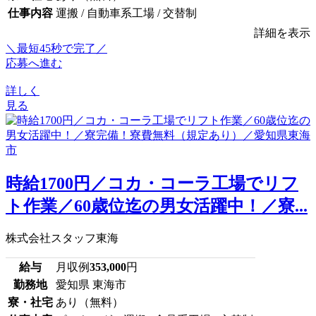
仕事内容
運搬 / 自動車系工場 / 交替制
詳細を表示
＼最短45秒で完了／
応募へ進む
詳しく
見る
時給1700円／コカ・コーラ工場でリフ
ト作業／60歳位迄の男女活躍中！／寮...
株式会社スタッフ東海
給与
月収例
353,000
円
勤務地
愛知県 東海市
寮・社宅
あり（無料）