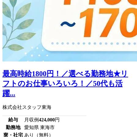
最高時給1800円！／選べる勤務地★リ
フトのお仕事いろいろ！／50代も活
躍...
株式会社スタッフ東海
給与
月収例
424,000
円
勤務地
愛知県 東海市
寮・社宅
あり（無料）