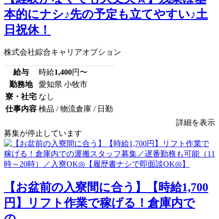
本的にナシ♪先の予定も立てやすい♪土
日祝休！
株式会社綜合キャリアオプション
給与
時給
1,400
円〜
勤務地
愛知県 小牧市
寮・社宅
なし
仕事内容
検品 / 物流倉庫 / 日勤
詳細を表示
募集が停止しています
【お盆前の入寮間に合う】【時給1,700
円】リフト作業で稼げる！倉庫内で
の...