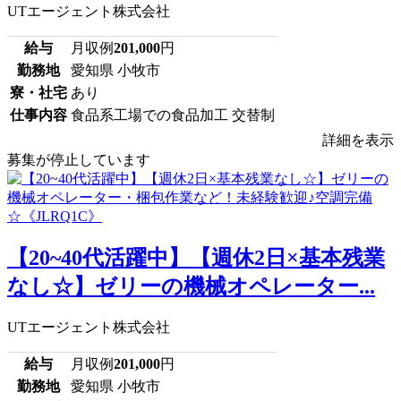
UTエージェント株式会社
給与
月収例
201,000
円
勤務地
愛知県 小牧市
寮・社宅
あり
仕事内容
食品系工場での食品加工 交替制
詳細を表示
募集が停止しています
【20~40代活躍中】【週休2日×基本残業
なし☆】ゼリーの機械オペレーター...
UTエージェント株式会社
給与
月収例
201,000
円
勤務地
愛知県 小牧市