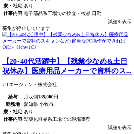
寮・社宅
あり
仕事内容
電子部品系工場での検査・検品 日勤
詳細を表示
募集が停止しています
【20~40代活躍中】【残業少なめ&土日
祝休み】医療用品メーカーで資料のス...
UTエージェント株式会社
給与
月収例
185,000
円
勤務地
愛知県 小牧市
寮・社宅
あり
仕事内容
製薬化粧品系工場での現場事務
詳細を表示