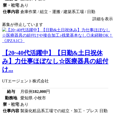
寮・社宅
あり
仕事内容
倉庫作業 / 組立・運搬 / 建築系工場 / 日勤
詳細を表示
募集が停止しています
【20~40代活躍中】【日勤&土日祝休
み】力仕事ほぼなし☆医療器具の組付
け...
UTエージェント株式会社
給与
月収例
182,000
円
勤務地
愛知県 小牧市
寮・社宅
あり
仕事内容
製薬化粧品系工場での組立・加工・プレス 日勤