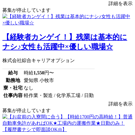
詳細を表示
募集が停止しています
【経験者カンゲイ！】残業は基本的に
ナシ♪女性も活躍中×優しい職場☆
株式会社綜合キャリアオプション
給与
時給
1,550
円〜
勤務地
愛知県 小牧市
寮・社宅
なし
仕事内容
軽作業・製造 / 化学系工場 / 日勤
詳細を表示
募集が停止しています