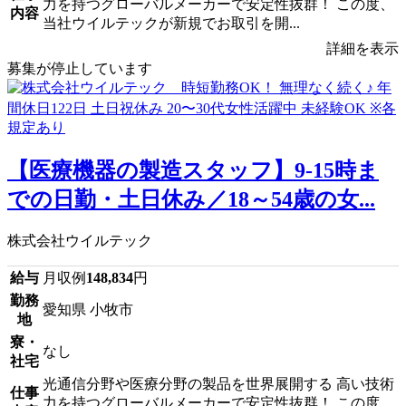
力を持つグローバルメーカーで安定性抜群！ この度、
内容
当社ウイルテックが新規でお取引を開...
詳細を表示
募集が停止しています
【医療機器の製造スタッフ】9-15時ま
での日勤・土日休み／18～54歳の女...
株式会社ウイルテック
給与
月収例
148,834
円
勤務
愛知県 小牧市
地
寮・
なし
社宅
光通信分野や医療分野の製品を世界展開する 高い技術
仕事
力を持つグローバルメーカーで安定性抜群！ この度、