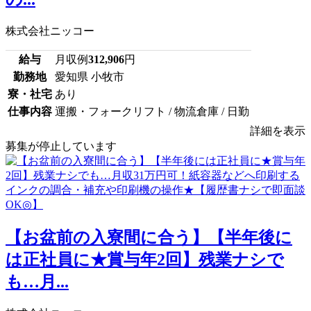
株式会社ニッコー
給与
月収例
312,906
円
勤務地
愛知県 小牧市
寮・社宅
あり
仕事内容
運搬・フォークリフト / 物流倉庫 / 日勤
詳細を表示
募集が停止しています
【お盆前の入寮間に合う】【半年後に
は正社員に★賞与年2回】残業ナシで
も…月...