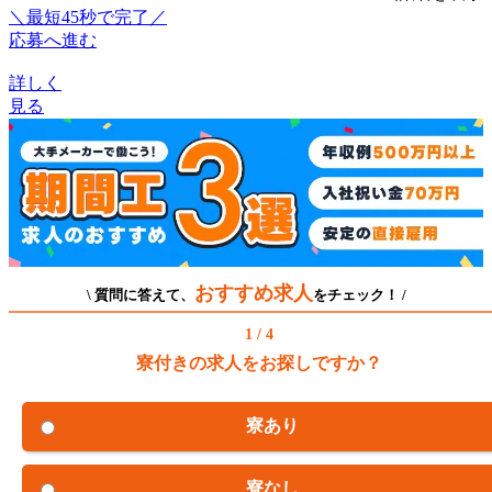
＼最短45秒で完了／
応募へ進む
詳しく
見る
おすすめ求人
\ 質問に答えて、
をチェック！ /
1 / 4
寮付きの求人をお探しですか？
寮あり
寮なし