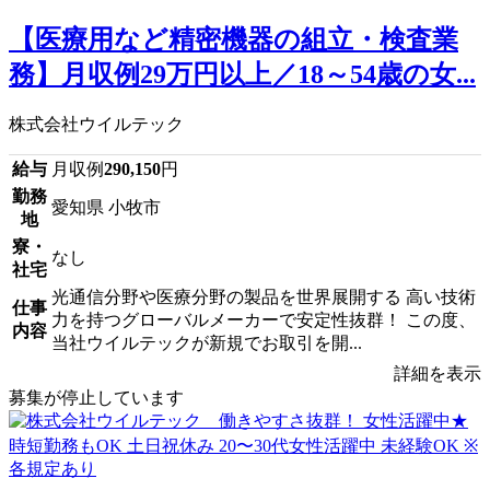
【医療用など精密機器の組立・検査業
務】月収例29万円以上／18～54歳の女...
株式会社ウイルテック
給与
月収例
290,150
円
勤務
愛知県 小牧市
地
寮・
なし
社宅
光通信分野や医療分野の製品を世界展開する 高い技術
仕事
力を持つグローバルメーカーで安定性抜群！ この度、
内容
当社ウイルテックが新規でお取引を開...
詳細を表示
募集が停止しています