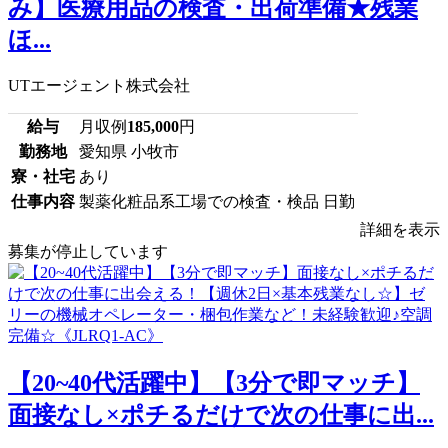
み】医療用品の検査・出荷準備★残業
ほ...
UTエージェント株式会社
給与
月収例
185,000
円
勤務地
愛知県 小牧市
寮・社宅
あり
仕事内容
製薬化粧品系工場での検査・検品 日勤
詳細を表示
募集が停止しています
【20~40代活躍中】【3分で即マッチ】
面接なし×ポチるだけで次の仕事に出...