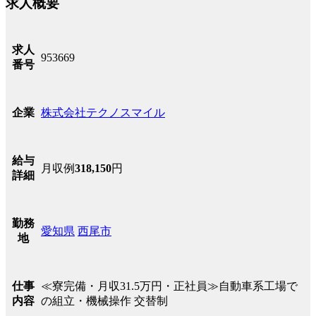
求人概要
求人
953669
番号
株式会社テクノスマイル
企業
給与
月収例
318,150
円
詳細
勤務
愛知県
西尾市
地
≪寮完備・月収31.5万円・正社員≫自動車系工場で
仕事
の組立・機械操作 交替制
内容