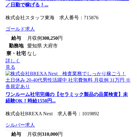
／日勤で稼げる！...
株式会社スタッフ東海 求人番号：715876
ゴールド求人
給与
月収例
308,250
円
勤務地
愛知県 大府市
寮・社宅
なし
詳しく
見る
ワンルーム社宅完備の【セラミック製品の品質検査】未
経験OK！時給1550円...
株式会社BREXA Next 求人番号：1019892
シルバー求人
給与
月収例
310,000
円