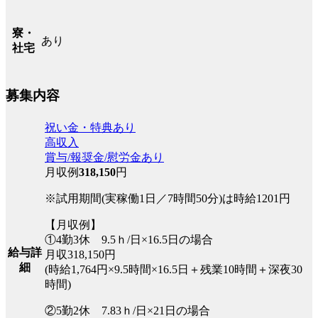
寮・
あり
社宅
募集内容
祝い金・特典あり
高収入
賞与/報奨金/慰労金あり
月収例
318,150
円
※試用期間(実稼働1日／7時間50分)は時給1201円
【月収例】
①4勤3休 9.5ｈ/日×16.5日の場合
給与詳
月収318,150円
細
(時給1,764円×9.5時間×16.5日＋残業10時間＋深夜30
時間)
②5勤2休 7.83ｈ/日×21日の場合