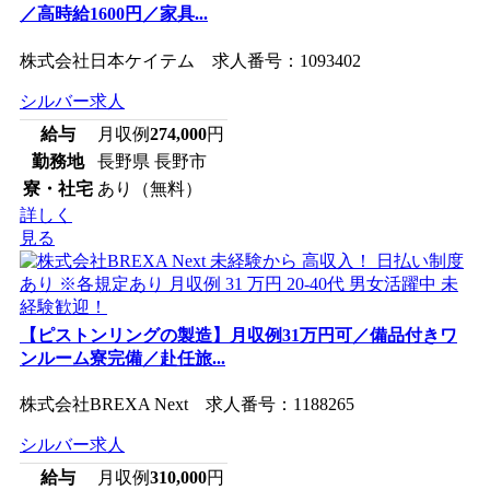
／高時給1600円／家具...
株式会社日本ケイテム 求人番号：1093402
シルバー求人
給与
月収例
274,000
円
勤務地
長野県 長野市
寮・社宅
あり（無料）
詳しく
見る
【ピストンリングの製造】月収例31万円可／備品付きワ
ンルーム寮完備／赴任旅...
株式会社BREXA Next 求人番号：1188265
シルバー求人
給与
月収例
310,000
円