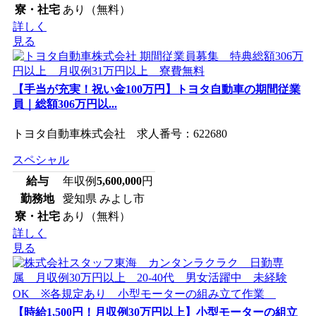
寮・社宅
あり（無料）
詳しく
見る
【手当が充実！祝い金100万円】トヨタ自動車の期間従業
員｜総額306万円以...
トヨタ自動車株式会社 求人番号：622680
スペシャル
給与
年収例
5,600,000
円
勤務地
愛知県 みよし市
寮・社宅
あり（無料）
詳しく
見る
【時給1,500円！月収例30万円以上】小型モーターの組立