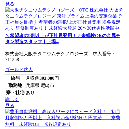
見る
＼希望者の9割以上が正社員登用！／未経験OKの金属チ
タン製造スタッフ｜上場...
株式会社大阪チタニウムテクノロジーズ 求人番号：
711258
ゴールド求人
給与
月収例
393,000
円
勤務地
兵庫県 尼崎市
寮・社宅
あり
詳しく
見る