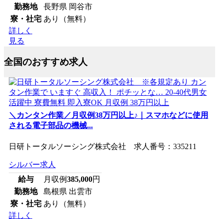
勤務地
長野県 岡谷市
寮・社宅
あり（無料）
詳しく
見る
全国のおすすめ求人
＼カンタン作業／月収例38万円以上♪｜スマホなどに使用
される電子部品の機械...
日研トータルソーシング株式会社 求人番号：335211
シルバー求人
給与
月収例
385,000
円
勤務地
島根県 出雲市
寮・社宅
あり（無料）
詳しく