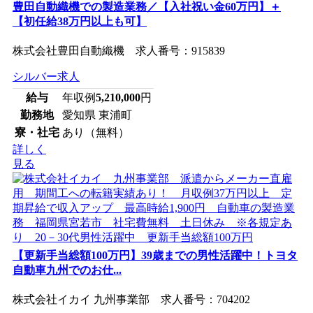
豊田自動織機での製造業務／【入社祝い金60万円】＋
【初任給38万円以上も可】
株式会社豊田自動織機 求人番号：915839
シルバー求人
給与
年収例
5,210,000
円
勤務地
愛知県 東浦町
寮・社宅
あり（無料）
詳しく
見る
【更新手当総額100万円】39歳までの男性活躍中！トヨタ
自動車九州でのお仕...
株式会社イカイ 九州事業部 求人番号：704202