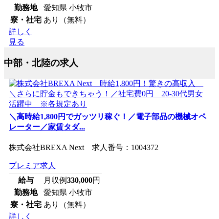
勤務地
愛知県 小牧市
寮・社宅
あり（無料）
詳しく
見る
中部・北陸の求人
＼高時給1,800円でガッツリ稼ぐ！／電子部品の機械オペ
レーター／家賃タダ...
株式会社BREXA Next 求人番号：1004372
プレミア求人
給与
月収例
330,000
円
勤務地
愛知県 小牧市
寮・社宅
あり（無料）
詳しく