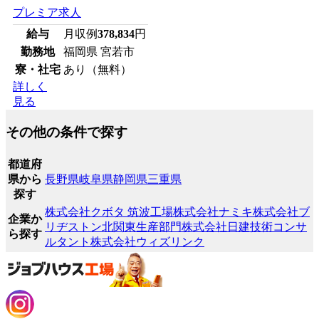
プレミア求人
給与
月収例
378,834
円
勤務地
福岡県 宮若市
寮・社宅
あり（無料）
詳しく
見る
その他の条件で探す
都道府
県から
長野県
岐阜県
静岡県
三重県
探す
株式会社クボタ 筑波工場
株式会社ナミキ
株式会社ブ
企業か
リヂストン北関東生産部門
株式会社日建技術コンサ
ら探す
ルタント
株式会社ウィズリンク