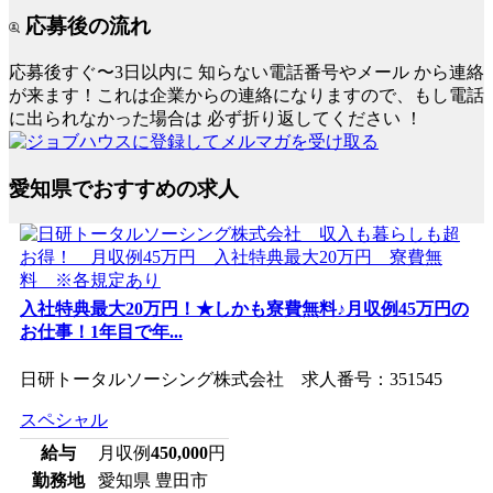
応募後の流れ
応募後すぐ〜3日以内に
知らない電話番号やメール
から連絡
が来ます！これは企業からの連絡になりますので、もし電話
に出られなかった場合は
必ず折り返してください
！
愛知県でおすすめの求人
入社特典最大20万円！★しかも寮費無料♪月収例45万円の
お仕事！1年目で年...
日研トータルソーシング株式会社 求人番号：351545
スペシャル
給与
月収例
450,000
円
勤務地
愛知県 豊田市