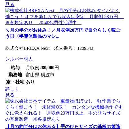
見る
＼月の半分がお休み！／月収例28万円で自分らしく稼ご
う◎〈半導体製品のマシ...
株式会社BREXA Next 求人番号：1209543
シルバー求人
給与
月収例
280,000
円
勤務地
富山県 砺波市
寮・社宅
あり
詳しく
見る
【月の約半分はお休み☆】手のひらサイズの基板の製造