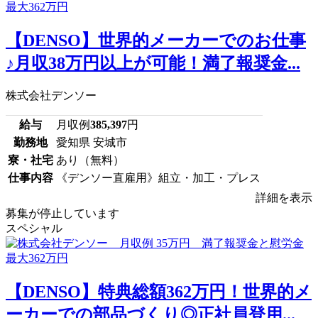
【DENSO】世界的メーカーでのお仕事
♪月収38万円以上が可能！満了報奨金...
株式会社デンソー
給与
月収例
385,397
円
勤務地
愛知県 安城市
寮・社宅
あり（無料）
仕事内容
《デンソー直雇用》組立・加工・プレス
詳細を表示
募集が停止しています
スペシャル
【DENSO】特典総額362万円！世界的メ
ーカーでの部品づくり◎正社員登用...