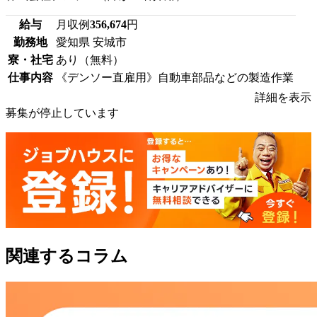
給与
月収例
356,674
円
勤務地
愛知県 安城市
寮・社宅
あり（無料）
仕事内容
《デンソー直雇用》自動車部品などの製造作業
詳細を表示
募集が停止しています
関連するコラム