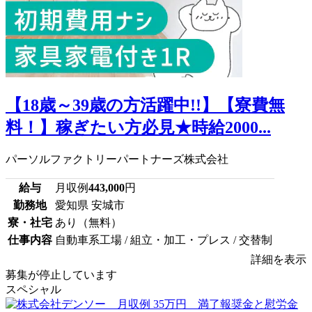
【18歳～39歳の方活躍中!!】【寮費無
料！】稼ぎたい方必見★時給2000...
パーソルファクトリーパートナーズ株式会社
給与
月収例
443,000
円
勤務地
愛知県 安城市
寮・社宅
あり（無料）
仕事内容
自動車系工場 / 組立・加工・プレス / 交替制
詳細を表示
募集が停止しています
スペシャル