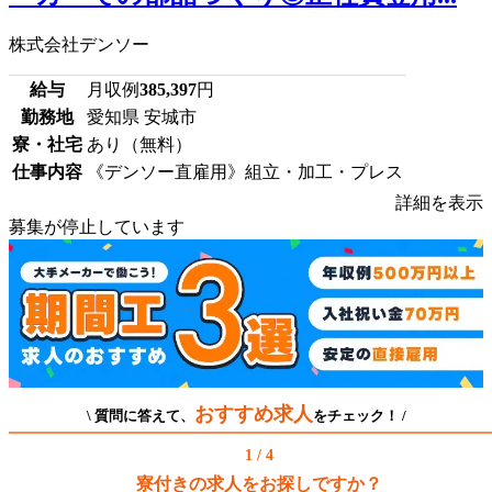
株式会社デンソー
給与
月収例
385,397
円
勤務地
愛知県 安城市
寮・社宅
あり（無料）
仕事内容
《デンソー直雇用》組立・加工・プレス
詳細を表示
募集が停止しています
おすすめ求人
\ 質問に答えて、
をチェック！ /
1 / 4
寮付きの求人をお探しですか？