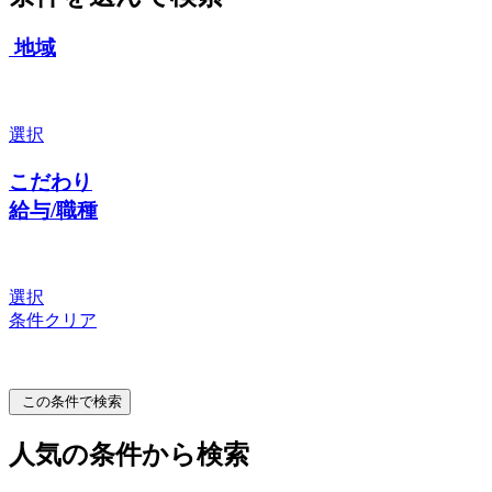
地域
選択
こだわり
給与/職種
選択
条件クリア
この条件で検索
人気の条件から検索