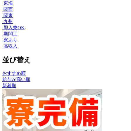
東海
関西
関東
九州
即入寮OK
期間工
寮あり
高収入
並び替え
おすすめ順
給与が高い順
新着順