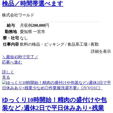
検品／時間帯選べます
株式会社ワールド
給与
月収例
200,000
円
勤務地
愛知県 一宮市
寮・社宅
なし
仕事内容
飲料の検品・ピッキング / 食品系工場 / 夜勤
詳細を表示
＼最短45秒で完了／
応募へ進む
詳しく
見る
ゆっくり10時開始！精肉の盛付けや包
装など♪週休2日で平日休みあり×残業