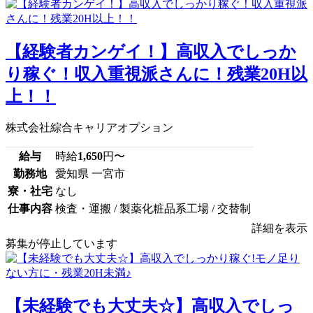
【経験者カンゲイ！】高収入でしっか
り稼ぐ！収入重視派さんに！残業20H以
上！！
株式会社綜合キャリアオプション
給与
時給
1,650
円〜
勤務地
愛知県 一宮市
寮・社宅
なし
仕事内容
検査・運搬 / 製薬化粧品系工場 / 交替制
詳細を表示
募集が停止しています
【未経験でも大丈夫☆】高収入でしっ