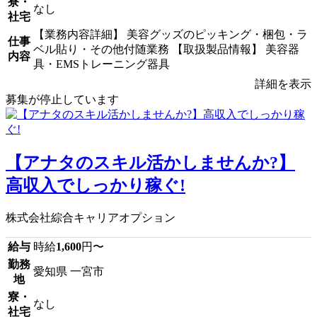
寮・
なし
社宅
【業務内容詳細】 美容グッズのピッキング・梱包・ラ
仕事
ベル貼り・その他付随業務 【取扱製品情報】 美容器
内容
具・EMSトレーニング器具
詳細を表示
募集が停止しています
【アナタのスキル活かしませんか?】
高収入でしっかり稼ぐ!
株式会社綜合キャリアオプション
給与
時給
1,600
円〜
勤務
愛知県 一宮市
地
寮・
なし
社宅