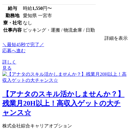
給与
時給
1,550
円〜
勤務地
愛知県 一宮市
寮・社宅
なし
仕事内容
ピッキング・運搬 / 物流倉庫 / 日勤
詳細を表示
＼最短45秒で完了／
応募へ進む
詳しく
見る
【アナタのスキル活かしませんか？】
残業月20H以上！高収入ゲットの大チ
ャンス☆
株式会社綜合キャリアオプション