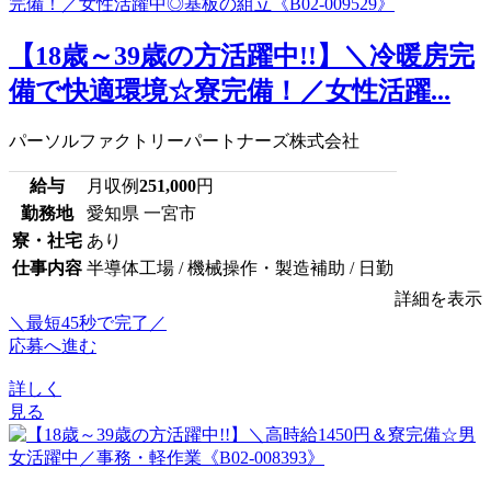
【18歳～39歳の方活躍中!!】＼冷暖房完
備で快適環境☆寮完備！／女性活躍...
パーソルファクトリーパートナーズ株式会社
給与
月収例
251,000
円
勤務地
愛知県 一宮市
寮・社宅
あり
仕事内容
半導体工場 / 機械操作・製造補助 / 日勤
詳細を表示
＼最短45秒で完了／
応募へ進む
詳しく
見る