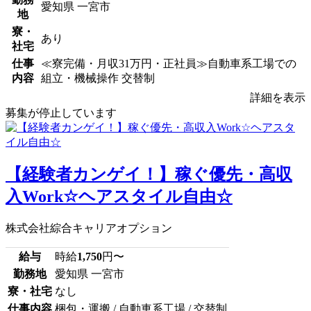
愛知県 一宮市
地
寮・
あり
社宅
仕事
≪寮完備・月収31万円・正社員≫自動車系工場での
内容
組立・機械操作 交替制
詳細を表示
募集が停止しています
【経験者カンゲイ！】稼ぐ優先・高収
入Work☆ヘアスタイル自由☆
株式会社綜合キャリアオプション
給与
時給
1,750
円〜
勤務地
愛知県 一宮市
寮・社宅
なし
仕事内容
梱包・運搬 / 自動車系工場 / 交替制