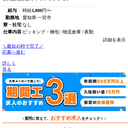
給与
時給
1,800
円〜
勤務地
愛知県 一宮市
寮・社宅
なし
仕事内容
ピッキング・梱包 / 物流倉庫 / 夜勤
詳細を表示
＼最短45秒で完了／
応募へ進む
詳しく
見る
おすすめ求人
\ 質問に答えて、
をチェック！ /