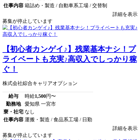
仕事内容
箱詰め・製造 / 自動車系工場 / 交替制
詳細を表示
募集が停止しています
【初心者カンゲイ♪】残業基本ナシ！プ
ライベートも充実♪高収入でしっかり稼
ぐ！
株式会社綜合キャリアオプション
給与
時給
1,500
円〜
勤務地
愛知県 一宮市
寮・社宅
なし
仕事内容
運搬・製造 / 食品系工場 / 日勤
詳細を表示
募集が停止しています