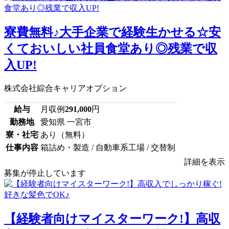
寮費無料♪大手企業で経験生かせる☆安
くておいしい社員食堂あり◎残業で収
入UP!
株式会社綜合キャリアオプション
給与
月収例
291,000
円
勤務地
愛知県 一宮市
寮・社宅
あり（無料）
仕事内容
箱詰め・製造 / 自動車系工場 / 交替制
詳細を表示
募集が停止しています
【経験者向けマイスターワーク!】高収