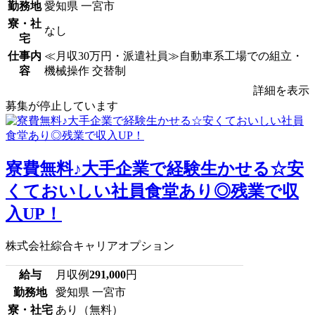
勤務地
愛知県 一宮市
寮・社
なし
宅
仕事内
≪月収30万円・派遣社員≫自動車系工場での組立・
容
機械操作 交替制
詳細を表示
募集が停止しています
寮費無料♪大手企業で経験生かせる☆安
くておいしい社員食堂あり◎残業で収
入UP！
株式会社綜合キャリアオプション
給与
月収例
291,000
円
勤務地
愛知県 一宮市
寮・社宅
あり（無料）