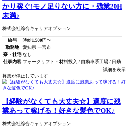
かり稼ぐ!モノ足りない方に・残業20H
未満♪
株式会社綜合キャリアオプション
給与
時給
1,500
円〜
勤務地
愛知県 一宮市
寮・社宅
なし
仕事内容
フォークリフト・材料投入 / 自動車系工場 / 日勤
詳細を表示
募集が停止しています
【経験がなくても大丈夫☆】適度に残
業あって稼げる！好きな髪色でOK♪
株式会社綜合キャリアオプション