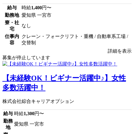
給与
時給
1,400
円〜
勤務地
愛知県 一宮市
寮・社
なし
宅
仕事内
クレーン・フォークリフト・重機 / 自動車系工場 /
容
交替制
詳細を表示
募集が停止しています
【未経験OK！ビギナー活躍中♪】女性
多数活躍中！
株式会社綜合キャリアオプション
給与
時給
1,300
円〜
勤務
愛知県 一宮市
地