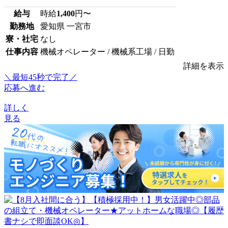
給与
時給
1,400
円〜
勤務地
愛知県 一宮市
寮・社宅
なし
仕事内容
機械オペレーター / 機械系工場 / 日勤
詳細を表示
＼最短45秒で完了／
応募へ進む
詳しく
見る