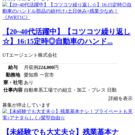
【20~40代活躍中】【コツコツ繰り返し
☆】16:15定時◎自動車のハンド...
UTエージェント株式会社
給与
月収例
224,000
円
勤務地
愛知県 一宮市
寮・社宅
あり
仕事内容
自動車系工場での組立・加工・プレス 日勤
詳細を表示
募集が停止しています
【未経験でも大丈夫☆】残業基本ナ