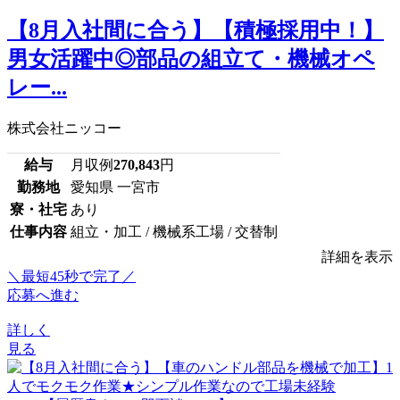
【8月入社間に合う】【積極採用中！】
男女活躍中◎部品の組立て・機械オペ
レー...
株式会社ニッコー
給与
月収例
270,843
円
勤務地
愛知県 一宮市
寮・社宅
あり
仕事内容
組立・加工 / 機械系工場 / 交替制
詳細を表示
＼最短45秒で完了／
応募へ進む
詳しく
見る