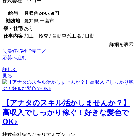
株式会社ニッコー
給与
月収例
249,750
円
勤務地
愛知県 一宮市
寮・社宅
あり
仕事内容
加工・検査 / 自動車系工場 / 日勤
詳細を表示
＼最短45秒で完了／
応募へ進む
詳しく
見る
【アナタのスキル活かしませんか？】
高収入でしっかり稼ぐ！好きな髪色で
OK♪
株式会社綜合キャリアオプション