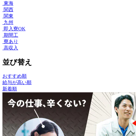
東海
関西
関東
九州
即入寮OK
期間工
寮あり
高収入
並び替え
おすすめ順
給与が高い順
新着順