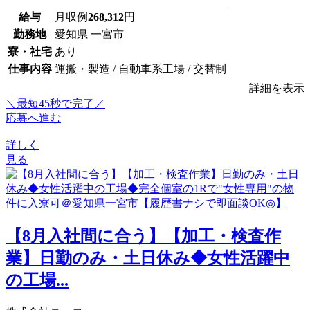
給与
月収例
268,312
円
勤務地
愛知県 一宮市
寮・社宅
あり
仕事内容
運搬・製造 / 自動車系工場 / 交替制
詳細を表示
＼最短45秒で完了／
応募へ進む
詳しく
見る
【8月入社間に合う】【加工・検査作
業】日勤のみ・土日休み◆女性活躍中
の工場...