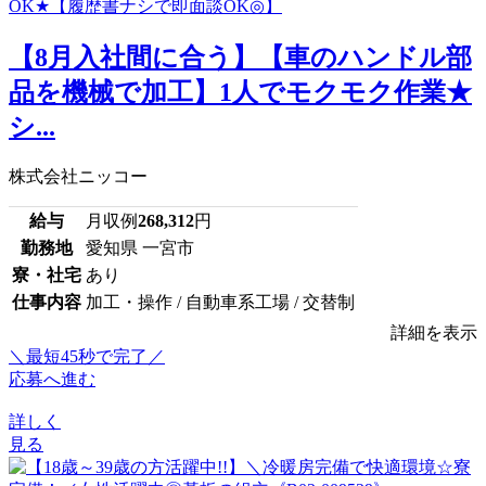
【8月入社間に合う】【車のハンドル部
品を機械で加工】1人でモクモク作業★
シ...
株式会社ニッコー
給与
月収例
268,312
円
勤務地
愛知県 一宮市
寮・社宅
あり
仕事内容
加工・操作 / 自動車系工場 / 交替制
詳細を表示
＼最短45秒で完了／
応募へ進む
詳しく
見る