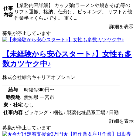
【業務内容詳細】 カップ麺(ラーメンや焼きそば)等の
仕事
リフト運搬、格納、仕分け、ピッキング。 リフトと他
内容
作業半々くらいです。 重く...
詳細を表示
募集が停止しています
【未経験から安心スタート♪】女性も多
数カツヤク中♪
株式会社綜合キャリアオプション
給与
時給
1,300
円〜
勤務地
愛知県 一宮市
寮・社宅
なし
仕事内容
ピッキング・梱包 / 製薬化粧品系工場 / 日勤
詳細を表示
募集が停止しています