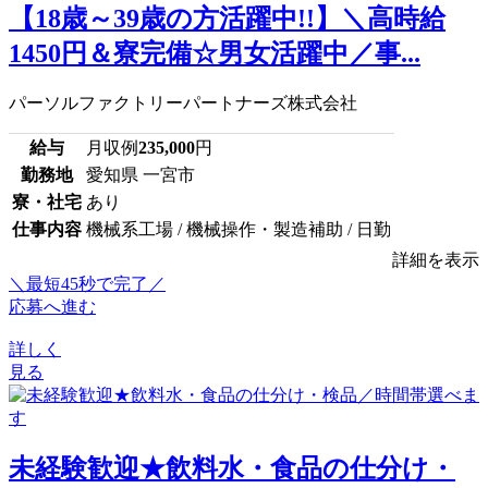
【18歳～39歳の方活躍中!!】＼高時給
1450円＆寮完備☆男女活躍中／事...
パーソルファクトリーパートナーズ株式会社
給与
月収例
235,000
円
勤務地
愛知県 一宮市
寮・社宅
あり
仕事内容
機械系工場 / 機械操作・製造補助 / 日勤
詳細を表示
＼最短45秒で完了／
応募へ進む
詳しく
見る
未経験歓迎★飲料水・食品の仕分け・