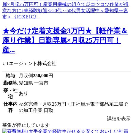
★今だけ定着支援金3万円★【軽作業＆
座り作業】日勤専属×月収25万円可！
産...
UTエージェント株式会社
給与
月収例
250,000
円
勤務地
愛知県 一宮市
寮・社
あり
宅
仕事内
≪寮完備・月収25万円・正社員≫電子部品系工場で
容
の加工作業 日勤
詳細を表示
募集が停止しています