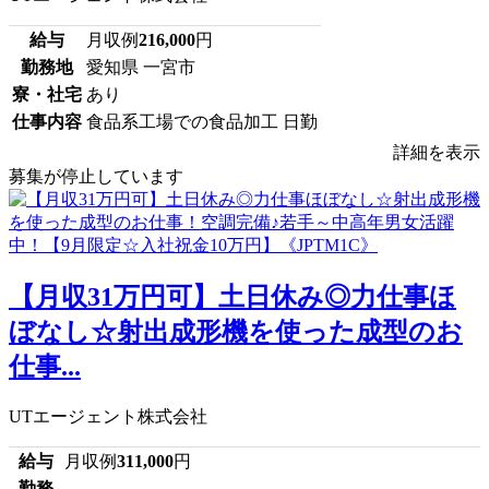
給与
月収例
216,000
円
勤務地
愛知県 一宮市
寮・社宅
あり
仕事内容
食品系工場での食品加工 日勤
詳細を表示
募集が停止しています
【月収31万円可】土日休み◎力仕事ほ
ぼなし☆射出成形機を使った成型のお
仕事...
UTエージェント株式会社
給与
月収例
311,000
円
勤務