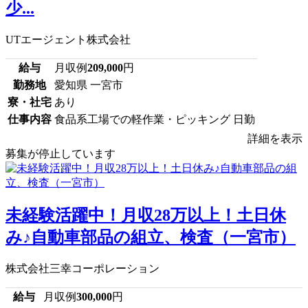
少...
UTエージェント株式会社
給与
月収例
209,000
円
勤務地
愛知県 一宮市
寮・社宅
あり
仕事内容
食品系工場での軽作業・ピッキング 日勤
詳細を表示
募集が停止しています
未経験活躍中！月収28万以上！土日休
み♪自動車部品の組立、検査（一宮市）
株式会社三幸コーポレーション
給与
月収例
300,000
円