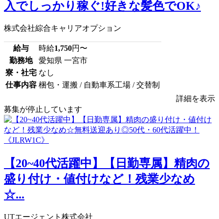
入でしっかり稼ぐ!好きな髪色でOK♪
株式会社綜合キャリアオプション
給与
時給
1,750
円〜
勤務地
愛知県 一宮市
寮・社宅
なし
仕事内容
梱包・運搬 / 自動車系工場 / 交替制
詳細を表示
募集が停止しています
【20~40代活躍中】【日勤専属】精肉の
盛り付け・値付けなど！残業少なめ
☆...
UTエージェント株式会社