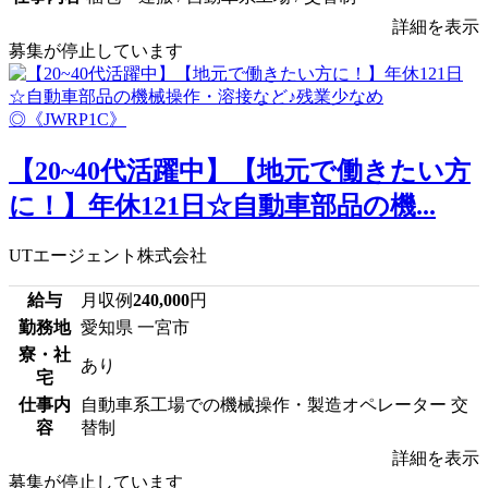
詳細を表示
募集が停止しています
【20~40代活躍中】【地元で働きたい方
に！】年休121日☆自動車部品の機...
UTエージェント株式会社
給与
月収例
240,000
円
勤務地
愛知県 一宮市
寮・社
あり
宅
仕事内
自動車系工場での機械操作・製造オペレーター 交
容
替制
詳細を表示
募集が停止しています