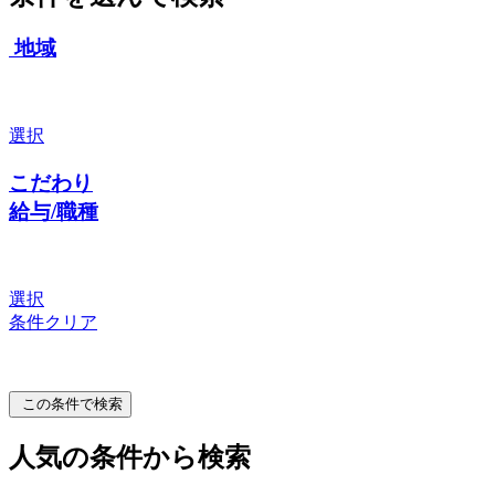
地域
選択
こだわり
給与/職種
選択
条件クリア
この条件で検索
人気の条件から検索