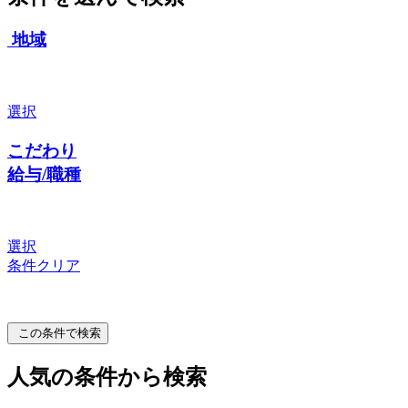
地域
選択
こだわり
給与/職種
選択
条件クリア
この条件で検索
人気の条件から検索