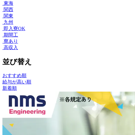
東海
関西
関東
九州
即入寮OK
期間工
寮あり
高収入
並び替え
おすすめ順
給与が高い順
新着順