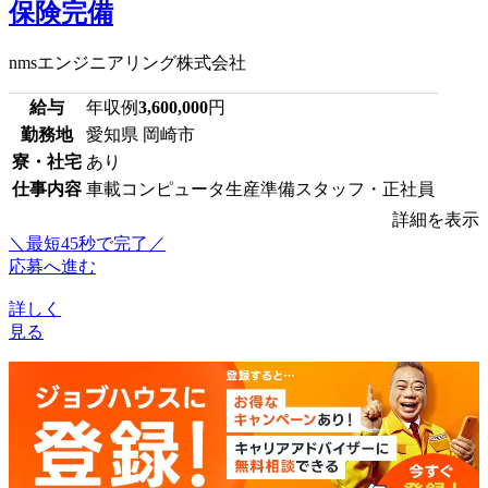
保険完備
nmsエンジニアリング株式会社
給与
年収例
3,600,000
円
勤務地
愛知県 岡崎市
寮・社宅
あり
仕事内容
車載コンピュータ生産準備スタッフ・正社員
詳細を表示
＼最短45秒で完了／
応募へ進む
詳しく
見る