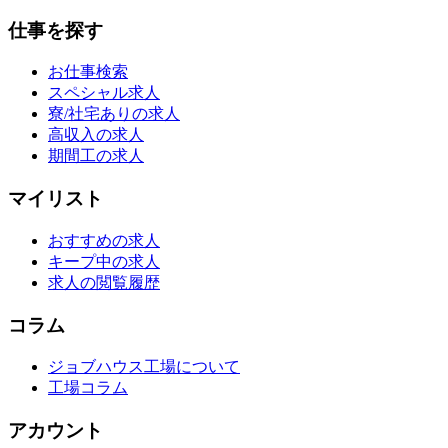
仕事を探す
お仕事検索
スペシャル求人
寮/社宅ありの求人
高収入の求人
期間工の求人
マイリスト
おすすめの求人
キープ中の求人
求人の閲覧履歴
コラム
ジョブハウス工場について
工場コラム
アカウント