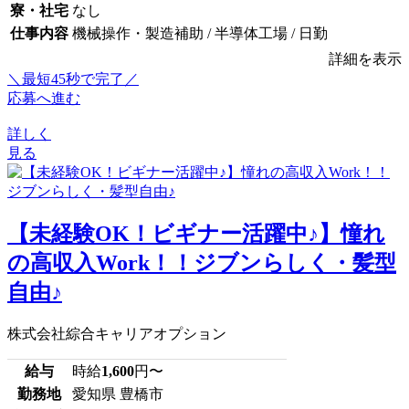
寮・社宅
なし
仕事内容
機械操作・製造補助 / 半導体工場 / 日勤
詳細を表示
＼最短45秒で完了／
応募へ進む
詳しく
見る
【未経験OK！ビギナー活躍中♪】憧れ
の高収入Work！！ジブンらしく・髪型
自由♪
株式会社綜合キャリアオプション
給与
時給
1,600
円〜
勤務地
愛知県 豊橋市