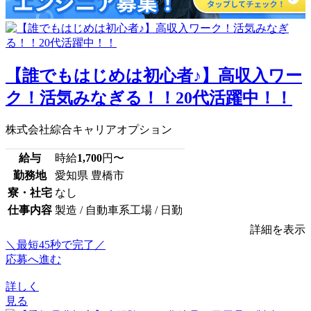
【誰でもはじめは初心者♪】高収入ワー
ク！活気みなぎる！！20代活躍中！！
株式会社綜合キャリアオプション
給与
時給
1,700
円〜
勤務地
愛知県 豊橋市
寮・社宅
なし
仕事内容
製造 / 自動車系工場 / 日勤
詳細を表示
＼最短45秒で完了／
応募へ進む
詳しく
見る