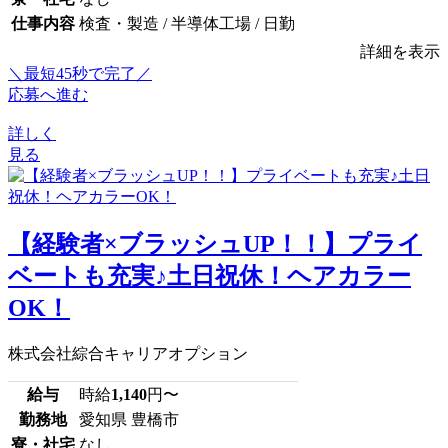
仕事内容
検査・製造 / 半導体工場 / 日勤
詳細を表示
＼最短45秒で完了／
応募へ進む
詳しく
見る
【経験者×ブラッシュUP！！】プライ
ベートも充実♪土日祝休！ヘアカラー
OK！
株式会社綜合キャリアオプション
給与
時給
1,140
円〜
勤務地
愛知県 豊橋市
寮・社宅
なし