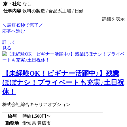
寮・社宅
なし
仕事内容
飲料の製造 / 食品系工場 / 日勤
詳細を表示
＼最短45秒で完了／
応募へ進む
詳しく
見る
【未経験OK！ビギナー活躍中♪】残業
ほぼナシ！プライベートも充実♪土日祝
休！
株式会社綜合キャリアオプション
給与
時給
1,500
円〜
勤務地
愛知県 豊橋市