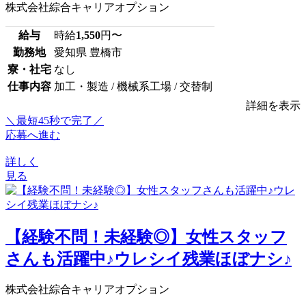
株式会社綜合キャリアオプション
給与
時給
1,550
円〜
勤務地
愛知県 豊橋市
寮・社宅
なし
仕事内容
加工・製造 / 機械系工場 / 交替制
詳細を表示
＼最短45秒で完了／
応募へ進む
詳しく
見る
【経験不問！未経験◎】女性スタッフ
さんも活躍中♪ウレシイ残業ほぼナシ♪
株式会社綜合キャリアオプション