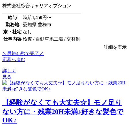
株式会社綜合キャリアオプション
給与
時給
1,450
円〜
勤務地
愛知県 豊橋市
寮・社宅
なし
仕事内容
検査 / 自動車系工場 / 交替制
詳細を表示
＼最短45秒で完了／
応募へ進む
詳しく
見る
【経験がなくても大丈夫☆】モノ足り
ない方に・残業20H未満♪好きな髪色で
OK♪