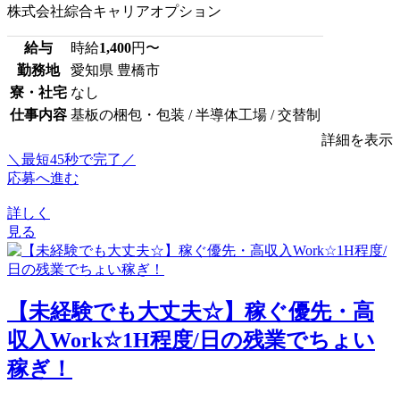
株式会社綜合キャリアオプション
給与
時給
1,400
円〜
勤務地
愛知県 豊橋市
寮・社宅
なし
仕事内容
基板の梱包・包装 / 半導体工場 / 交替制
詳細を表示
＼最短45秒で完了／
応募へ進む
詳しく
見る
【未経験でも大丈夫☆】稼ぐ優先・高
収入Work☆1H程度/日の残業でちょい
稼ぎ！