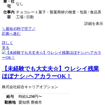
寮・社
なし
宅
仕事内
チョコレート菓子・製菓商材の検査・包装 / 食品系
容
工場 / 日勤
詳細を表示
＼最短45秒で完了／
応募へ進む
詳しく
見る
【未経験でも大丈夫☆】ウレシイ残業
ほぼナシ♪ヘアカラーOK！
株式会社綜合キャリアオプション
給与
時給
1,250
円〜
勤務地
愛知県 豊橋市