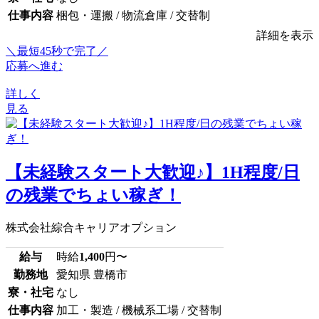
仕事内容
梱包・運搬 / 物流倉庫 / 交替制
詳細を表示
＼最短45秒で完了／
応募へ進む
詳しく
見る
【未経験スタート大歓迎♪】1H程度/日
の残業でちょい稼ぎ！
株式会社綜合キャリアオプション
給与
時給
1,400
円〜
勤務地
愛知県 豊橋市
寮・社宅
なし
仕事内容
加工・製造 / 機械系工場 / 交替制