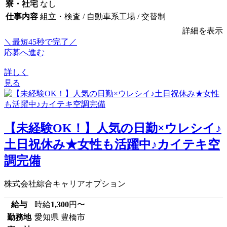
寮・社宅
なし
仕事内容
組立・検査 / 自動車系工場 / 交替制
詳細を表示
＼最短45秒で完了／
応募へ進む
詳しく
見る
【未経験OK！】人気の日勤×ウレシイ♪
土日祝休み★女性も活躍中♪カイテキ空
調完備
株式会社綜合キャリアオプション
給与
時給
1,300
円〜
勤務地
愛知県 豊橋市