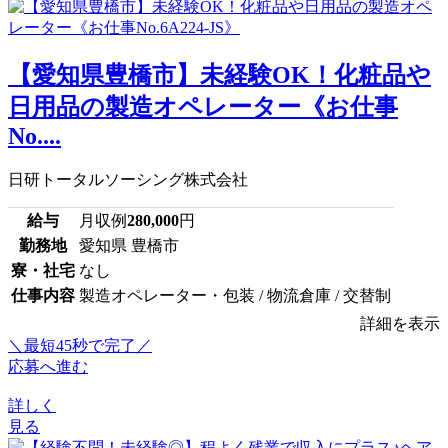
【愛知県豊橋市】未経験OK！化粧品や
日用品の製造オペレーター《お仕事
No....
日研トータルソーシング株式会社
給与
月収例
280,000
円
勤務地
愛知県 豊橋市
寮・社宅
なし
仕事内容
製造オペレーター・包装 / 物流倉庫 / 交替制
詳細を表示
＼最短45秒で完了／
応募へ進む
詳しく
見る