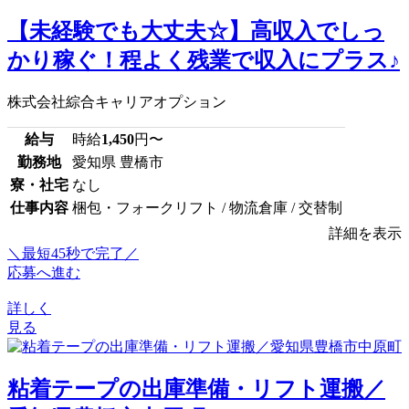
【未経験でも大丈夫☆】高収入でしっ
かり稼ぐ！程よく残業で収入にプラス♪
株式会社綜合キャリアオプション
給与
時給
1,450
円〜
勤務地
愛知県 豊橋市
寮・社宅
なし
仕事内容
梱包・フォークリフト / 物流倉庫 / 交替制
詳細を表示
＼最短45秒で完了／
応募へ進む
詳しく
見る
粘着テープの出庫準備・リフト運搬／