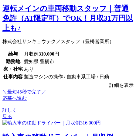
運転メインの車両移動スタッフ｜普通
免許（AT限定可）でOK！月収31万円以
上も♪
株式会社サンキョウテクノスタッフ（豊橋営業所）
給与
月収例
310,000
円
勤務地
愛知県 豊橋市
寮・社宅
あり
仕事内容
製造マシンの操作 / 自動車系工場 / 日勤
詳細を表示
＼最短45秒で完了／
応募へ進む
詳しく
見る