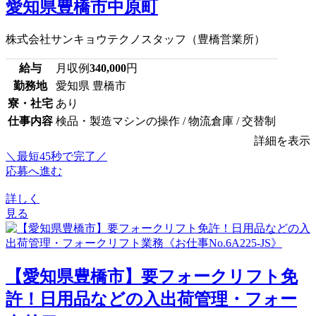
愛知県豊橋市中原町
株式会社サンキョウテクノスタッフ（豊橋営業所）
給与
月収例
340,000
円
勤務地
愛知県 豊橋市
寮・社宅
あり
仕事内容
検品・製造マシンの操作 / 物流倉庫 / 交替制
詳細を表示
＼最短45秒で完了／
応募へ進む
詳しく
見る
【愛知県豊橋市】要フォークリフト免
許！日用品などの入出荷管理・フォー