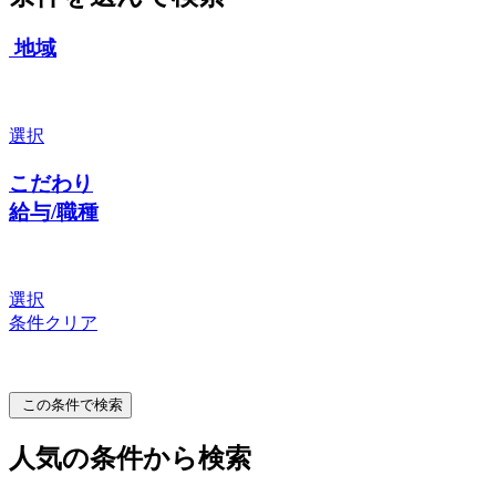
地域
選択
こだわり
給与/職種
選択
条件クリア
この条件で検索
人気の条件から検索