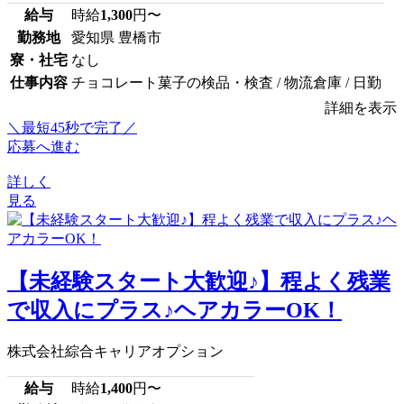
給与
時給
1,300
円〜
勤務地
愛知県 豊橋市
寮・社宅
なし
仕事内容
チョコレート菓子の検品・検査 / 物流倉庫 / 日勤
詳細を表示
＼最短45秒で完了／
応募へ進む
詳しく
見る
【未経験スタート大歓迎♪】程よく残業
で収入にプラス♪ヘアカラーOK！
株式会社綜合キャリアオプション
給与
時給
1,400
円〜