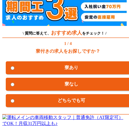
おすすめ求人
\ 質問に答えて、
をチェック！ /
1 / 4
寮付きの求人をお探しですか？
寮あり
寮なし
どちらでも可