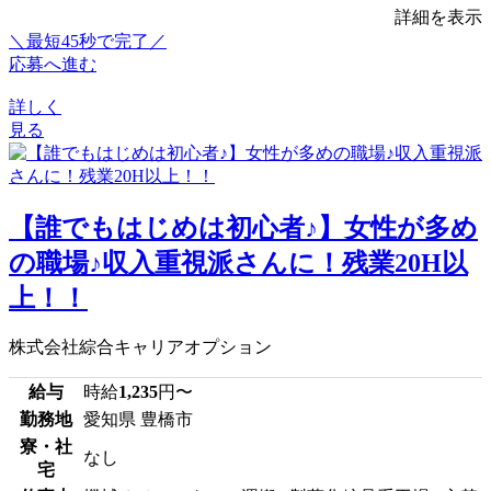
詳細を表示
＼最短45秒で完了／
応募へ進む
詳しく
見る
【誰でもはじめは初心者♪】女性が多め
の職場♪収入重視派さんに！残業20H以
上！！
株式会社綜合キャリアオプション
給与
時給
1,235
円〜
勤務地
愛知県 豊橋市
寮・社
なし
宅