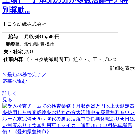
工場） 】地元の方が多数活躍中／特
別奨励...
トヨタ紡織株式会社
給与
月収例
315,500
円
勤務地
愛知県 豊橋市
寮・社宅
あり
仕事内容
《トヨタ紡織期間工》組立・加工・プレス
詳細を表示
＼最短45秒で完了／
応募へ進む
詳しく
見る