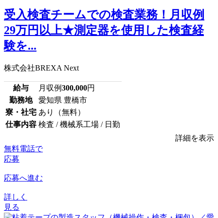
受入検査チームでの検査業務！月収例
29万円以上★測定器を使用した検査経
験を...
株式会社BREXA Next
給与
月収例
300,000
円
勤務地
愛知県 豊橋市
寮・社宅
あり（無料）
仕事内容
検査 / 機械系工場 / 日勤
詳細を表示
無料電話で
応募
応募へ進む
詳しく
見る