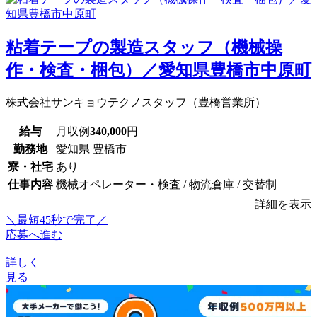
粘着テープの製造スタッフ（機械操
作・検査・梱包）／愛知県豊橋市中原町
株式会社サンキョウテクノスタッフ（豊橋営業所）
給与
月収例
340,000
円
勤務地
愛知県 豊橋市
寮・社宅
あり
仕事内容
機械オペレーター・検査 / 物流倉庫 / 交替制
詳細を表示
＼最短45秒で完了／
応募へ進む
詳しく
見る