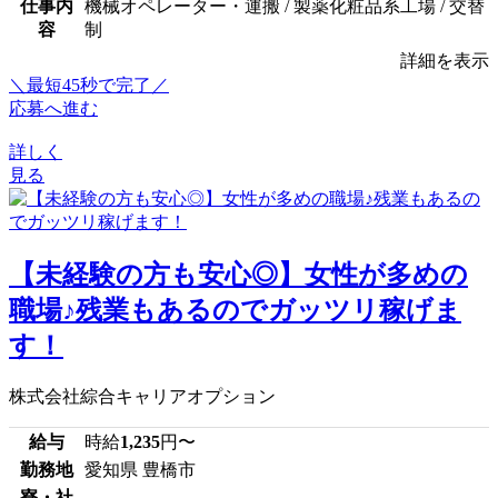
仕事内
機械オペレーター・運搬 / 製薬化粧品系工場 / 交替
容
制
詳細を表示
＼最短45秒で完了／
応募へ進む
詳しく
見る
【未経験の方も安心◎】女性が多めの
職場♪残業もあるのでガッツリ稼げま
す！
株式会社綜合キャリアオプション
給与
時給
1,235
円〜
勤務地
愛知県 豊橋市
寮・社