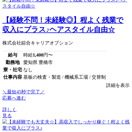
【経験不問！未経験◎】程よく残業で
収入にプラス♪ヘアスタイル自由☆
株式会社綜合キャリアオプション
給与
時給
1,400
円〜
勤務地
愛知県 豊橋市
寮・社宅
なし
仕事内容
基板の検査・製造 / 機械系工場 / 交替制
詳細を表示
＼最短45秒で完了／
応募へ進む
詳しく
見る