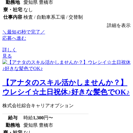
勤務地
愛知県 豊橋市
寮・社宅
なし
仕事内容
検査 / 自動車系工場 / 交替制
詳細を表示
＼最短45秒で完了／
応募へ進む
詳しく
見る
【アナタのスキル活かしませんか？】
ウレシイ☆土日祝休♪好きな髪色でOK♪
株式会社綜合キャリアオプション
給与
時給
1,300
円〜
勤務地
愛知県 豊橋市
寮・社宅
なし