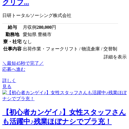
クリフ...
日研トータルソーシング株式会社
給与
月収例
280,000
円
勤務地
愛知県 豊橋市
寮・社宅
なし
仕事内容
出荷作業・フォークリフト / 物流倉庫 / 交替制
詳細を表示
＼最短45秒で完了／
応募へ進む
詳しく
見る
【初心者カンゲイ♪】女性スタッフさん
も活躍中♪残業ほぼナシでプラ充！