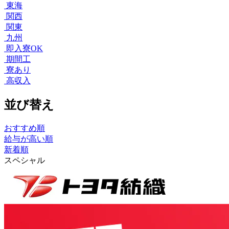
東海
関西
関東
九州
即入寮OK
期間工
寮あり
高収入
並び替え
おすすめ順
給与が高い順
新着順
スペシャル