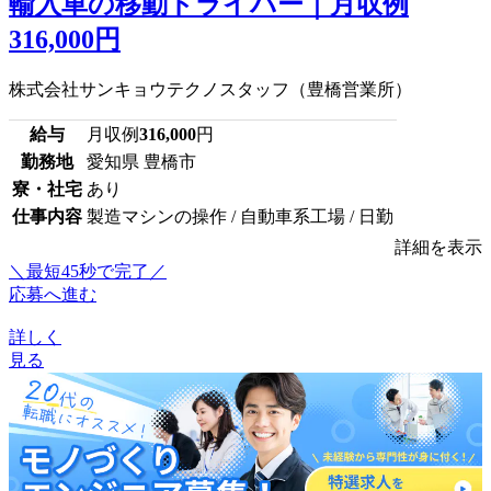
輸入車の移動ドライバー｜月収例
316,000円
株式会社サンキョウテクノスタッフ（豊橋営業所）
給与
月収例
316,000
円
勤務地
愛知県 豊橋市
寮・社宅
あり
仕事内容
製造マシンの操作 / 自動車系工場 / 日勤
詳細を表示
＼最短45秒で完了／
応募へ進む
詳しく
見る