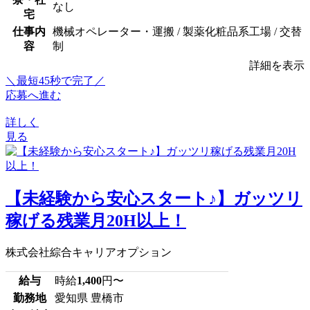
なし
宅
仕事内
機械オペレーター・運搬 / 製薬化粧品系工場 / 交替
容
制
詳細を表示
＼最短45秒で完了／
応募へ進む
詳しく
見る
【未経験から安心スタート♪】ガッツリ
稼げる残業月20H以上！
株式会社綜合キャリアオプション
給与
時給
1,400
円〜
勤務地
愛知県 豊橋市