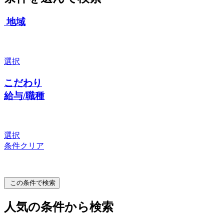
地域
選択
こだわり
給与/職種
選択
条件クリア
この条件で検索
人気の条件から検索