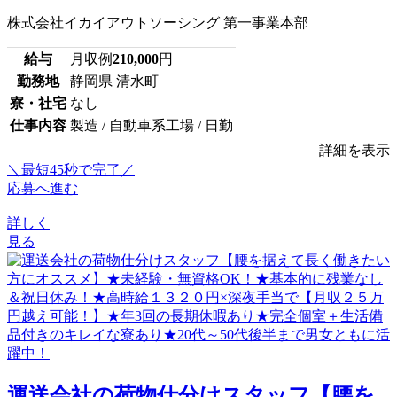
株式会社イカイアウトソーシング 第一事業本部
給与
月収例
210,000
円
勤務地
静岡県 清水町
寮・社宅
なし
仕事内容
製造 / 自動車系工場 / 日勤
詳細を表示
＼最短45秒で完了／
応募へ進む
詳しく
見る
運送会社の荷物仕分けスタッフ【腰を