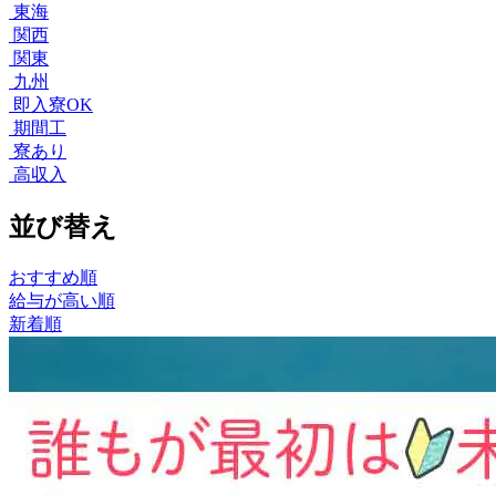
東海
関西
関東
九州
即入寮OK
期間工
寮あり
高収入
並び替え
おすすめ順
給与が高い順
新着順