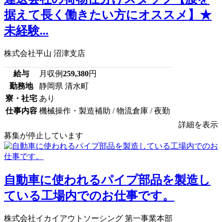
据えて長く働きたい方にオススメ】★
未経験...
株式会社平山 沼津支店
給与
月収例
259,380
円
勤務地
静岡県 清水町
寮・社宅
あり
仕事内容
機械操作・製造補助 / 物流倉庫 / 夜勤
詳細を表示
募集が停止しています
自動車に使われるパイプ部品を製造し
ている工場内でのお仕事です。
株式会社イカイアウトソーシング 第一事業本部