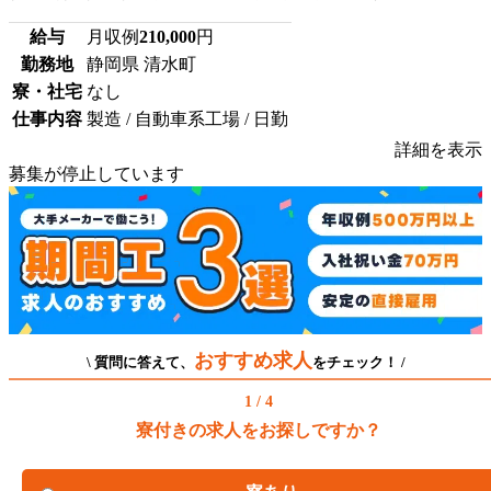
給与
月収例
210,000
円
勤務地
静岡県 清水町
寮・社宅
なし
仕事内容
製造 / 自動車系工場 / 日勤
詳細を表示
募集が停止しています
おすすめ求人
\ 質問に答えて、
をチェック！ /
1 / 4
寮付きの求人をお探しですか？