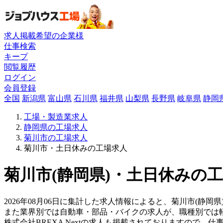
求人掲載希望の企業様
仕事検索
キープ
閲覧履歴
ログイン
会員登録
全国
新潟県
富山県
石川県
福井県
山梨県
長野県
岐阜県
静岡
工場・製造業求人
静岡県の工場求人
菊川市の工場求人
菊川市・土日休みの工場求人
菊川市(静岡県)・土日休みの工
2026年08月06日に集計した求人情報によると、菊川市(静岡県
また業界別では自動車・部品・バイクの求人が、職種別では
株式会社BREXA Nextの求人も掲載されておりますので、