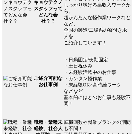
キョウテクノ
しっかり稼げる高収入ワークか
スタッフって
ら、
どんな会
超かんたんな軽作業ワークなど
社？？
など、
全国の製造/工場系の寮付き求
人を
ご紹介しています！
・日勤固定/夜勤固定
・土日祝休み
・未経験活躍中のお仕事
ご紹介可能な
・カンタン軽作業
お仕事例
・未経験OK×高時給ワーク
などなど
基本的にはどのお仕事も経験不
問！
転職回数や就業ブランクの期間
職種・業種未
も不問！
経験、社会人