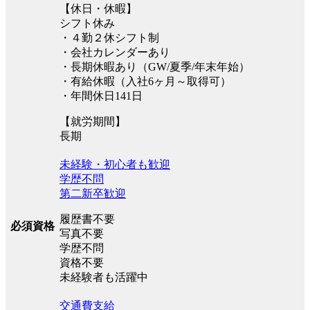
【休日・休暇】
シフト休み
・４勤２休シフト制
・会社カレンダーあり
・長期休暇あり（GW/夏季/年末年始）
・有給休暇（入社6ヶ月～取得可）
・年間休日141日
【就労期間】
長期
未経験・初心者も歓迎
学歴不問
第二新卒歓迎
履歴書不要
必須資格
写真不要
学歴不問
資格不要
未経験者も活躍中
交通費支給