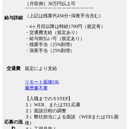
［月収例］38万円以上可
￣￣￣￣￣￣￣￣￣￣￣￣￣￣￣
（上記は残業代45h分+深夜手当含む）
給与詳細
・4ヶ月目以降は時給1700円（規定有）
・交通費支給（規定あり）
・給与前払い可（規定あり）
・残業手当（25%割増）
・深夜手当（25%割増）
規定により支給
交通費
リモート面接OK
履歴書不要
【入職までの５STEP】
１）WEB、またはTEL応募
２）面談日程の調整
３）弊社担当による面談 （WEBまたはTEL面
応募の流
接）
れ
４）工場見学！