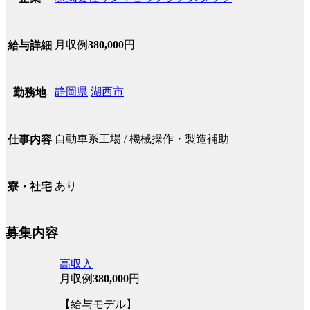
月収例
380,000
円
給与詳細
静岡県
湖西市
勤務地
自動車系工場 / 機械操作・製造補助
仕事内容
あり
寮・社宅
募集内容
高収入
月収例
380,000
円
【給与モデル】