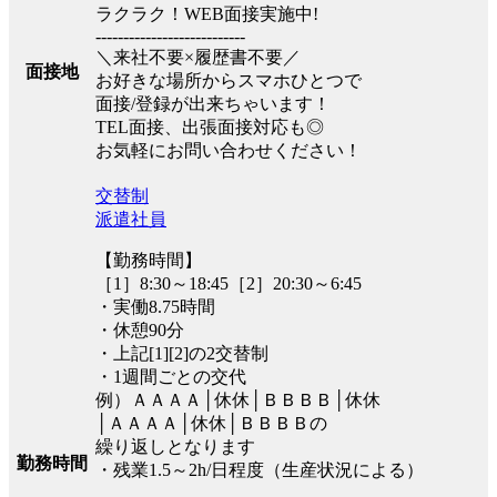
ラクラク！WEB面接実施中!
---------------------------
＼来社不要×履歴書不要／
面接地
お好きな場所からスマホひとつで
面接/登録が出来ちゃいます！
TEL面接、出張面接対応も◎
お気軽にお問い合わせください！
交替制
派遣社員
【勤務時間】
［1］8:30～18:45［2］20:30～6:45
・実働8.75時間
・休憩90分
・上記[1][2]の2交替制
・1週間ごとの交代
例）ＡＡＡＡ│休休│ＢＢＢＢ│休休
│ＡＡＡＡ│休休│ＢＢＢＢの
繰り返しとなります
勤務時間
・残業1.5～2h/日程度（生産状況による）