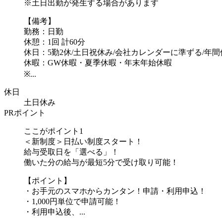
※土日出勤が発生する場合があります
【備考】
勤務：日勤
休憩：1回 計60分
休日：5勤2休/土日祝休み/会社カレンダーに準ずる/年間休
休暇：GW休暇・夏季休暇・年末年始休暇
※...
休日
土日休み
PRポイント
ここがポイント1
＜新制度＞日払い制度スタート！
給与受取日を「選べる」！
働いた分の給与が最短5分で受け取り可能！
【ポイント】
・お手元のスマホからカンタン！申請・利用申込！
・1,000円単位で申請可能！
・利用申込後、...