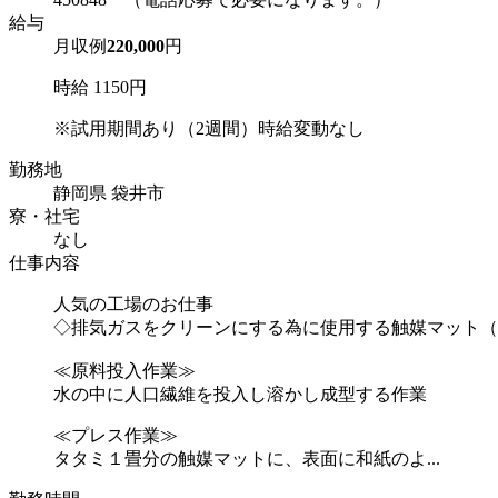
給与
月収例
220,000
円
時給 1150円
※試用期間あり（2週間）時給変動なし
勤務地
静岡県 袋井市
寮・社宅
なし
仕事内容
人気の工場のお仕事
◇排気ガスをクリーンにする為に使用する触媒マット（
≪原料投入作業≫
水の中に人口繊維を投入し溶かし成型する作業
≪プレス作業≫
タタミ１畳分の触媒マットに、表面に和紙のよ...