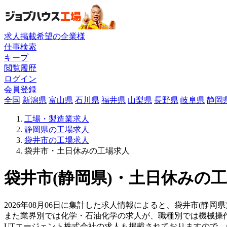
求人掲載希望の企業様
仕事検索
キープ
閲覧履歴
ログイン
会員登録
全国
新潟県
富山県
石川県
福井県
山梨県
長野県
岐阜県
静岡
工場・製造業求人
静岡県の工場求人
袋井市の工場求人
袋井市・土日休みの工場求人
袋井市(静岡県)・土日休みの工
2026年08月06日に集計した求人情報によると、袋井市(静岡
また業界別では化学・石油化学の求人が、職種別では機械操
UTエージェント株式会社の求人も掲載されておりますので