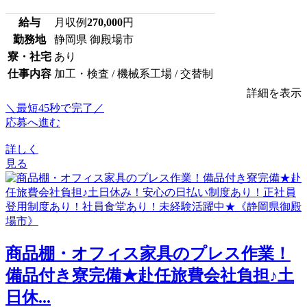
給与
月収例
270,000
円
勤務地
静岡県 御殿場市
寮・社宅
あり
仕事内容
加工・検査 / 機械系工場 / 交替制
詳細を表示
＼最短45秒で完了／
応募へ進む
詳しく
見る
商品棚・オフィス家具のプレス作業！
備品付き寮完備★赴任旅費会社負担♪土
日休...