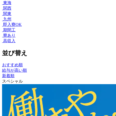
東海
関西
関東
九州
即入寮OK
期間工
寮あり
高収入
並び替え
おすすめ順
給与が高い順
新着順
スペシャル