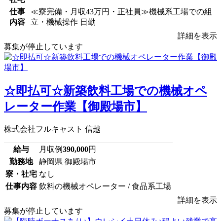
仕事
≪寮完備・月収43万円・正社員≫機械系工場での組
内容
立・機械操作 日勤
詳細を表示
募集が停止しています
☆即払可☆新築飲料工場での機械オペ
レーター作業【御殿場市】
株式会社フルキャスト 信越
給与
月収例
390,000
円
勤務地
静岡県 御殿場市
寮・社宅
なし
仕事内容
飲料の機械オペレーター / 食品系工場
詳細を表示
募集が停止しています