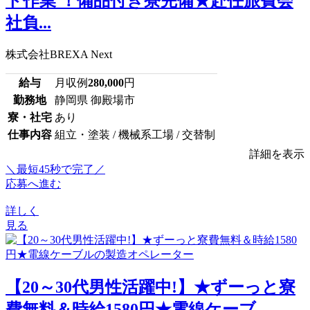
ト作業 ！備品付き寮完備★赴任旅費会
社負...
株式会社BREXA Next
給与
月収例
280,000
円
勤務地
静岡県 御殿場市
寮・社宅
あり
仕事内容
組立・塗装 / 機械系工場 / 交替制
詳細を表示
＼最短45秒で完了／
応募へ進む
詳しく
見る
【20～30代男性活躍中!】★ずーっと寮
費無料＆時給1580円★電線ケーブ...