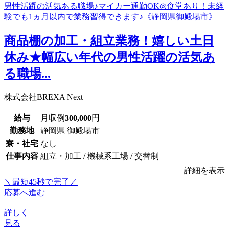
商品棚の加工・組立業務！嬉しい土日
休み★幅広い年代の男性活躍の活気あ
る職場...
株式会社BREXA Next
給与
月収例
300,000
円
勤務地
静岡県 御殿場市
寮・社宅
なし
仕事内容
組立・加工 / 機械系工場 / 交替制
詳細を表示
＼最短45秒で完了／
応募へ進む
詳しく
見る