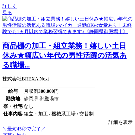
詳しく
見る
商品棚の加工・組立業務！嬉しい土日
休み★幅広い年代の男性活躍の活気あ
る職場...
株式会社BREXA Next
給与
月収例
300,000
円
勤務地
静岡県 御殿場市
寮・社宅
なし
仕事内容
組立・加工 / 機械系工場 / 交替制
詳細を表示
＼最短45秒で完了／