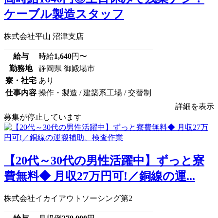
ケーブル製造スタッフ
株式会社平山 沼津支店
給与
時給
1,640
円〜
勤務地
静岡県 御殿場市
寮・社宅
あり
仕事内容
操作・製造 / 建築系工場 / 交替制
詳細を表示
募集が停止しています
【20代～30代の男性活躍中】ずっと寮
費無料◆ 月収27万円可!／銅線の運...
株式会社イカイアウトソーシング第2