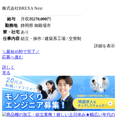
株式会社BREXA Next
給与
月収例
270,000
円
勤務地
静岡県 御殿場市
寮・社宅
あり
仕事内容
組立・操作 / 建築系工場 / 交替制
詳細を表示
＼最短45秒で完了／
応募へ進む
詳しく
見る