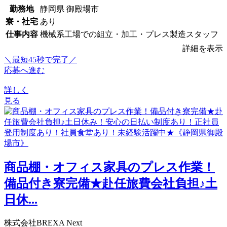
勤務地
静岡県 御殿場市
寮・社宅
あり
仕事内容
機械系工場での組立・加工・プレス製造スタッフ
詳細を表示
＼最短45秒で完了／
応募へ進む
詳しく
見る
商品棚・オフィス家具のプレス作業！
備品付き寮完備★赴任旅費会社負担♪土
日休...
株式会社BREXA Next