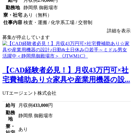
給与
月収例
270,000
円
勤務地
静岡県 御殿場市
寮・社宅
あり（無料）
仕事内容
検査・運搬 / 化学系工場 / 交替制
詳細を表示
募集が停止しています
【CAD経験者必見！】月収43万円可×社
宅費補助あり☆家具や産業用機器の設...
UTエージェント株式会社
給与
月収例
433,000
円
勤務
静岡県 御殿場市
地
寮・
あり
社宅