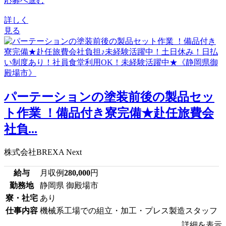
応募へ進む
詳しく
見る
パーテーションの塗装前後の製品セッ
ト作業 ！備品付き寮完備★赴任旅費会
社負...
株式会社BREXA Next
給与
月収例
280,000
円
勤務地
静岡県 御殿場市
寮・社宅
あり
仕事内容
機械系工場での組立・加工・プレス製造スタッフ
詳細を表示