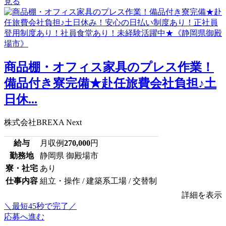
見る
商品棚・オフィス家具のプレス作業！
備品付き寮完備★赴任旅費会社負担♪土
日休...
株式会社BREXA Next
給与
月収例
270,000
円
勤務地
静岡県 御殿場市
寮・社宅
あり
仕事内容
組立・操作 / 建築系工場 / 交替制
詳細を表示
＼最短45秒で完了／
応募へ進む