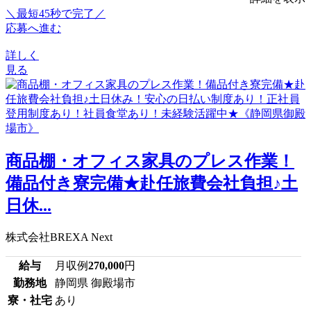
＼最短45秒で完了／
応募へ進む
詳しく
見る
商品棚・オフィス家具のプレス作業！
備品付き寮完備★赴任旅費会社負担♪土
日休...
株式会社BREXA Next
給与
月収例
270,000
円
勤務地
静岡県 御殿場市
寮・社宅
あり