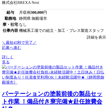
株式会社BREXA Next
給与
月収例
300,000
円
勤務地
静岡県 御殿場市
寮・社宅
なし
仕事内容
機械系工場での組立・加工・プレス製造スタッフ
詳細を表示
＼最短45秒で完了／
応募へ進む
詳しく
見る
パーテーションの塗装前後の製品セッ
ト作業 ！備品付き寮完備★赴任旅費会