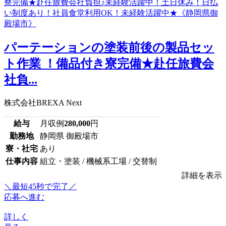
パーテーションの塗装前後の製品セッ
ト作業 ！備品付き寮完備★赴任旅費会
社負...
株式会社BREXA Next
給与
月収例
280,000
円
勤務地
静岡県 御殿場市
寮・社宅
あり
仕事内容
組立・塗装 / 機械系工場 / 交替制
詳細を表示
＼最短45秒で完了／
応募へ進む
詳しく