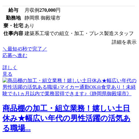
給与
月収例
270,000
円
勤務地
静岡県 御殿場市
寮・社宅
あり
仕事内容
建築系工場での組立・加工・プレス製造スタッフ
詳細を表示
＼最短45秒で完了／
応募へ進む
詳しく
見る
商品棚の加工・組立業務！嬉しい土日
休み★幅広い年代の男性活躍の活気あ
る職場...