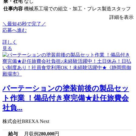
寮・社宅
なし
仕事内容
機械系工場での組立・加工・プレス製造スタッフ
詳細を表示
＼最短45秒で完了／
応募へ進む
詳しく
見る
パーテーションの塗装前後の製品セッ
ト作業 ！備品付き寮完備★赴任旅費会
社負...
株式会社BREXA Next
給与
月収例
280,000
円