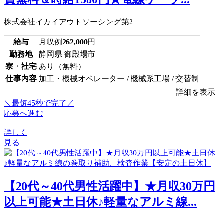
株式会社イカイアウトソーシング第2
給与
月収例
262,000
円
勤務地
静岡県 御殿場市
寮・社宅
あり（無料）
仕事内容
加工・機械オペレーター / 機械系工場 / 交替制
詳細を表示
＼最短45秒で完了／
応募へ進む
詳しく
見る
【20代～40代男性活躍中】★月収30万円
以上可能★土日休♪軽量なアルミ線...