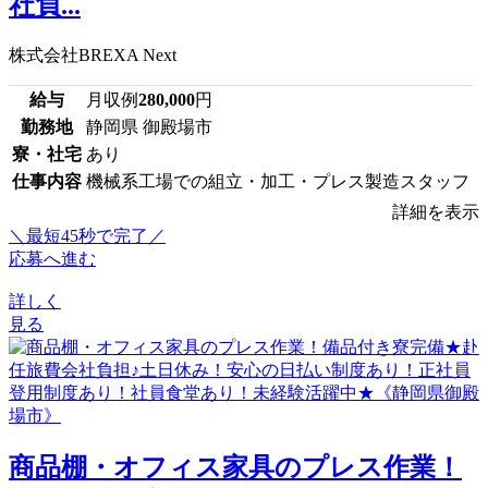
社負...
株式会社BREXA Next
給与
月収例
280,000
円
勤務地
静岡県 御殿場市
寮・社宅
あり
仕事内容
機械系工場での組立・加工・プレス製造スタッフ
詳細を表示
＼最短45秒で完了／
応募へ進む
詳しく
見る
商品棚・オフィス家具のプレス作業！