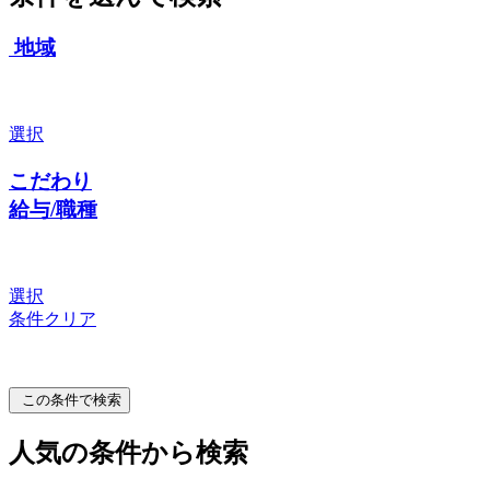
地域
選択
こだわり
給与/職種
選択
条件クリア
この条件で検索
人気の条件から検索