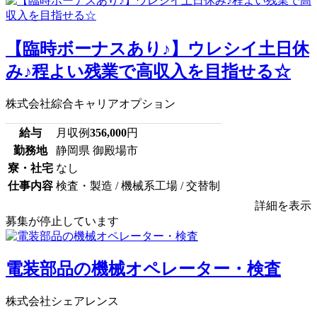
【臨時ボーナスあり♪】ウレシイ土日休
み♪程よい残業で高収入を目指せる☆
株式会社綜合キャリアオプション
給与
月収例
356,000
円
勤務地
静岡県 御殿場市
寮・社宅
なし
仕事内容
検査・製造 / 機械系工場 / 交替制
詳細を表示
募集が停止しています
電装部品の機械オペレーター・検査
株式会社シェアレンス