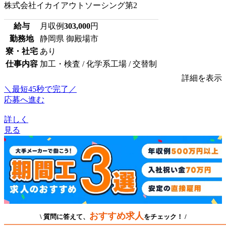
株式会社イカイアウトソーシング第2
給与
月収例
303,000
円
勤務地
静岡県 御殿場市
寮・社宅
あり
仕事内容
加工・検査 / 化学系工場 / 交替制
詳細を表示
＼最短45秒で完了／
応募へ進む
詳しく
見る
おすすめ求人
\ 質問に答えて、
をチェック！ /