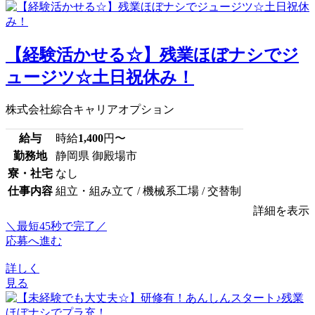
【経験活かせる☆】残業ほぼナシでジ
ュージツ☆土日祝休み！
株式会社綜合キャリアオプション
給与
時給
1,400
円〜
勤務地
静岡県 御殿場市
寮・社宅
なし
仕事内容
組立・組み立て / 機械系工場 / 交替制
詳細を表示
＼最短45秒で完了／
応募へ進む
詳しく
見る