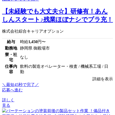
【未経験でも大丈夫☆】研修有！あん
しんスタート♪残業ほぼナシでプラ充！
株式会社綜合キャリアオプション
給与
時給
1,450
円〜
勤務地
静岡県 御殿場市
寮・社
なし
宅
仕事内
飲料の製造オペレーター・検査 / 機械系工場 / 日
容
勤
詳細を表示
＼最短45秒で完了／
応募へ進む
詳しく
見る