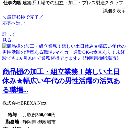
仕事内容
建築系工場での組立・加工・プレス製造スタッフ
詳細を表示
＼最短45秒で完了／
応募へ進む
詳しく
見る
商品棚の加工・組立業務！嬉しい土日
休み★幅広い年代の男性活躍の活気あ
る職場...
株式会社BREXA Next
給与
月収例
300,000
円
勤務地
静岡県 御殿場市