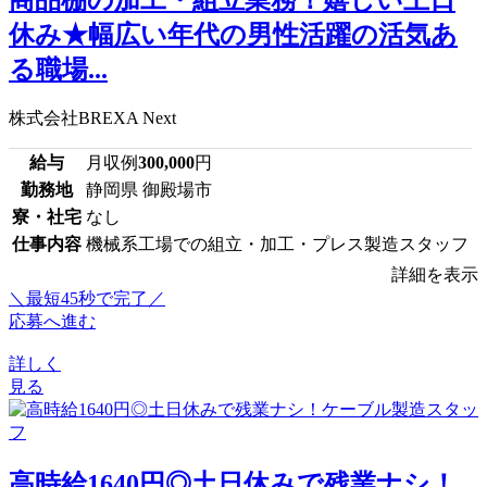
休み★幅広い年代の男性活躍の活気あ
る職場...
株式会社BREXA Next
給与
月収例
300,000
円
勤務地
静岡県 御殿場市
寮・社宅
なし
仕事内容
機械系工場での組立・加工・プレス製造スタッフ
詳細を表示
＼最短45秒で完了／
応募へ進む
詳しく
見る
高時給1640円◎土日休みで残業ナシ！