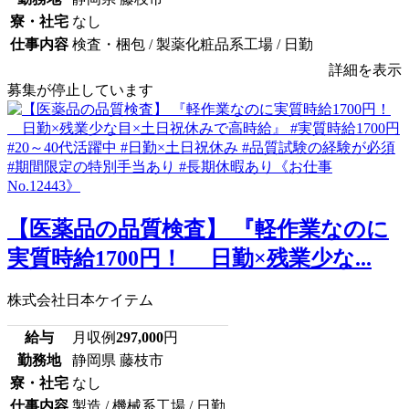
寮・社宅
なし
仕事内容
検査・梱包 / 製薬化粧品系工場 / 日勤
詳細を表示
募集が停止しています
【医薬品の品質検査】 『軽作業なのに
実質時給1700円！ 日勤×残業少な...
株式会社日本ケイテム
給与
月収例
297,000
円
勤務地
静岡県 藤枝市
寮・社宅
なし
仕事内容
製造 / 機械系工場 / 日勤