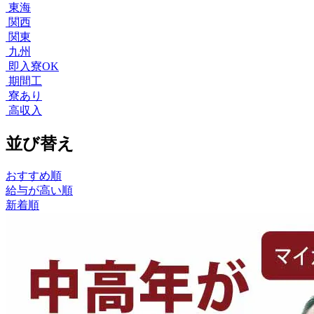
東海
関西
関東
九州
即入寮OK
期間工
寮あり
高収入
並び替え
おすすめ順
給与が高い順
新着順