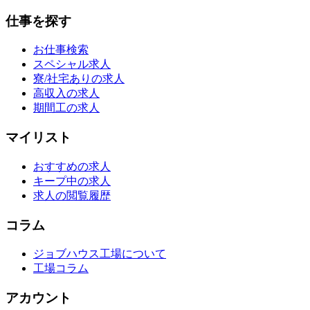
仕事を探す
お仕事検索
スペシャル求人
寮/社宅ありの求人
高収入の求人
期間工の求人
マイリスト
おすすめの求人
キープ中の求人
求人の閲覧履歴
コラム
ジョブハウス工場について
工場コラム
アカウント