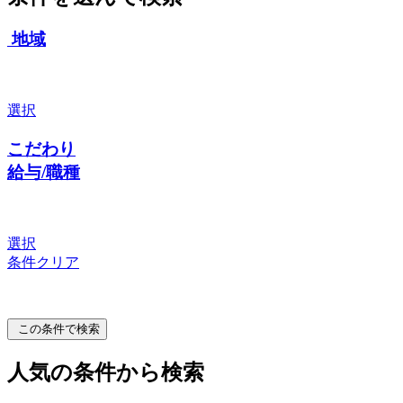
地域
選択
こだわり
給与/職種
選択
条件クリア
この条件で検索
人気の条件から検索