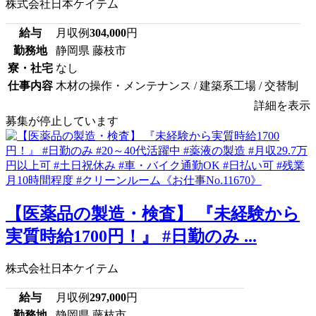
株式会社日本ケイテム
給与
月収例
304,000
円
勤務地
静岡県 藤枝市
寮・社宅
なし
仕事内容
木材の操作・メンテナンス / 建築系工場 / 交替制
詳細を表示
募集が停止しています
【医薬品の製造・検査】 『未経験から
実質時給1700円！』 #日勤のみ ...
株式会社日本ケイテム
給与
月収例
297,000
円
勤務地
静岡県 藤枝市