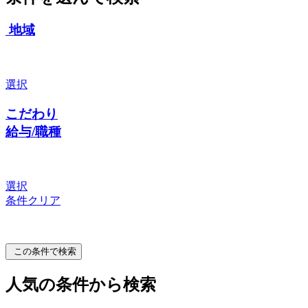
地域
選択
こだわり
給与/職種
選択
条件クリア
この条件で検索
人気の条件から検索