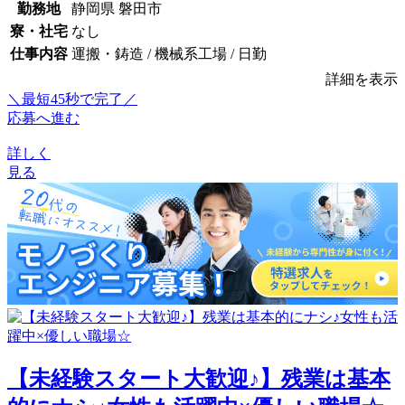
勤務地
静岡県 磐田市
寮・社宅
なし
仕事内容
運搬・鋳造 / 機械系工場 / 日勤
詳細を表示
＼最短45秒で完了／
応募へ進む
詳しく
見る
【未経験スタート大歓迎♪】残業は基本