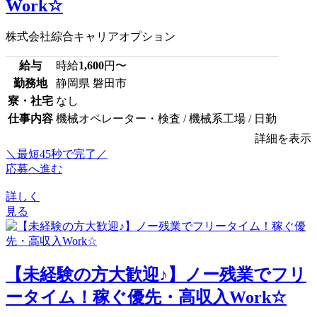
Work☆
株式会社綜合キャリアオプション
給与
時給
1,600
円〜
勤務地
静岡県 磐田市
寮・社宅
なし
仕事内容
機械オペレーター・検査 / 機械系工場 / 日勤
詳細を表示
＼最短45秒で完了／
応募へ進む
詳しく
見る
【未経験の方大歓迎♪】ノー残業でフリ
ータイム！稼ぐ優先・高収入Work☆