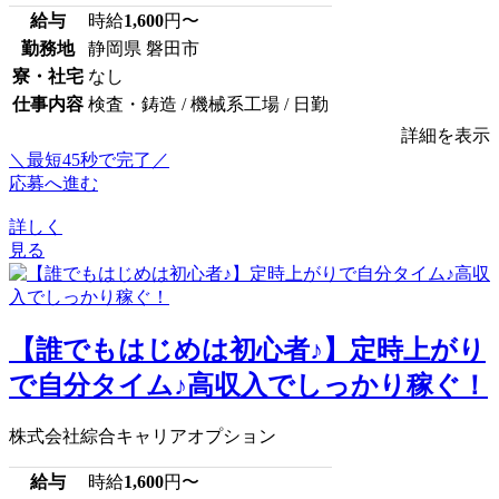
給与
時給
1,600
円〜
勤務地
静岡県 磐田市
寮・社宅
なし
仕事内容
検査・鋳造 / 機械系工場 / 日勤
詳細を表示
＼最短45秒で完了／
応募へ進む
詳しく
見る
【誰でもはじめは初心者♪】定時上がり
で自分タイム♪高収入でしっかり稼ぐ！
株式会社綜合キャリアオプション
給与
時給
1,600
円〜