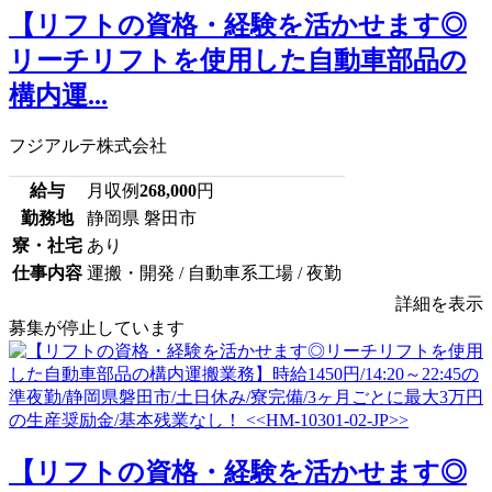
【リフトの資格・経験を活かせます◎
リーチリフトを使用した自動車部品の
構内運...
フジアルテ株式会社
給与
月収例
268,000
円
勤務地
静岡県 磐田市
寮・社宅
あり
仕事内容
運搬・開発 / 自動車系工場 / 夜勤
詳細を表示
募集が停止しています
【リフトの資格・経験を活かせます◎