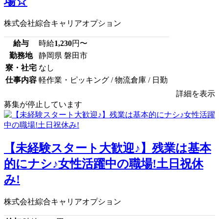
場☆
株式会社綜合キャリアオプション
給与
時給
1,230
円〜
勤務地
静岡県 磐田市
寮・社宅
なし
仕事内容
軽作業・ピッキング / 物流倉庫 / 日勤
詳細を表示
募集が停止しています
【未経験スタート大歓迎♪】残業は基本
的にナシ♪女性活躍中の職場!土日祝休
み!
株式会社綜合キャリアオプション