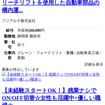
リーチリフトを使用した自動車部品の
構内運...
フジアルテ株式会社
給与
月収例
268,000
円
勤務地
静岡県 磐田市
寮・社
あり
宅
仕事内
クレーン・フォークリフト・重機 / 自動車系工場 /
容
夜勤
詳細を表示
募集が停止しています
【未経験スタートOK！】残業ナシで
ON/OFF切替☆女性も活躍中×優しい職