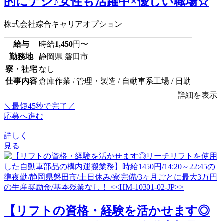
的にナシ♪女性も活躍中×優しい職場☆
株式会社綜合キャリアオプション
給与
時給
1,450
円〜
勤務地
静岡県 磐田市
寮・社宅
なし
仕事内容
倉庫作業 / 管理・製造 / 自動車系工場 / 日勤
詳細を表示
＼最短45秒で完了／
応募へ進む
詳しく
見る
【リフトの資格・経験を活かせます◎