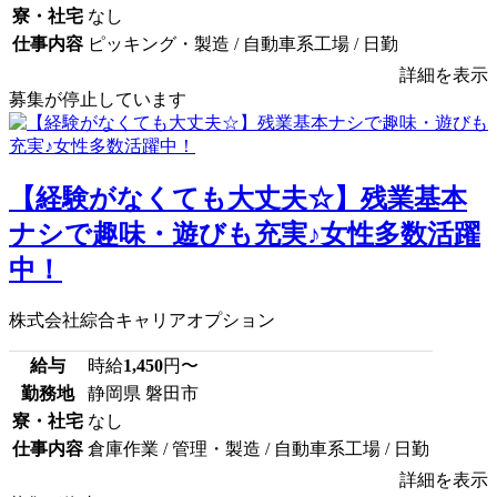
寮・社宅
なし
仕事内容
ピッキング・製造 / 自動車系工場 / 日勤
詳細を表示
募集が停止しています
【経験がなくても大丈夫☆】残業基本
ナシで趣味・遊びも充実♪女性多数活躍
中！
株式会社綜合キャリアオプション
給与
時給
1,450
円〜
勤務地
静岡県 磐田市
寮・社宅
なし
仕事内容
倉庫作業 / 管理・製造 / 自動車系工場 / 日勤
詳細を表示