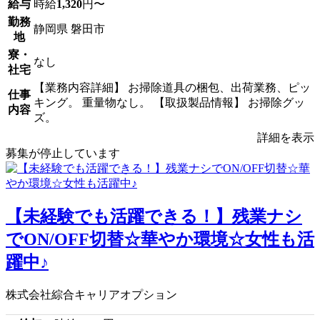
給与
時給
1,320
円〜
勤務
静岡県 磐田市
地
寮・
なし
社宅
【業務内容詳細】 お掃除道具の梱包、出荷業務、ピッ
仕事
キング。 重量物なし。 【取扱製品情報】 お掃除グッ
内容
ズ。
詳細を表示
募集が停止しています
【未経験でも活躍できる！】残業ナシ
でON/OFF切替☆華やか環境☆女性も活
躍中♪
株式会社綜合キャリアオプション