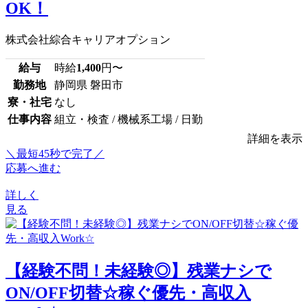
OK！
株式会社綜合キャリアオプション
給与
時給
1,400
円〜
勤務地
静岡県 磐田市
寮・社宅
なし
仕事内容
組立・検査 / 機械系工場 / 日勤
詳細を表示
＼最短45秒で完了／
応募へ進む
詳しく
見る
【経験不問！未経験◎】残業ナシで
ON/OFF切替☆稼ぐ優先・高収入