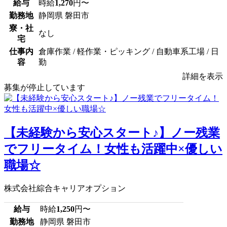
給与
時給
1,270
円〜
勤務地
静岡県 磐田市
寮・社
なし
宅
仕事内
倉庫作業 / 軽作業・ピッキング / 自動車系工場 / 日
容
勤
詳細を表示
募集が停止しています
【未経験から安心スタート♪】ノー残業
でフリータイム！女性も活躍中×優しい
職場☆
株式会社綜合キャリアオプション
給与
時給
1,250
円〜
勤務地
静岡県 磐田市