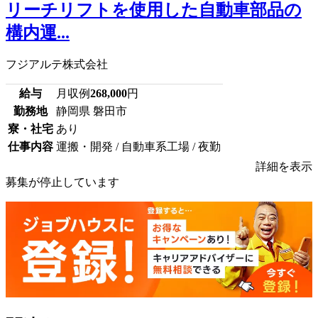
リーチリフトを使用した自動車部品の
構内運...
フジアルテ株式会社
給与
月収例
268,000
円
勤務地
静岡県 磐田市
寮・社宅
あり
仕事内容
運搬・開発 / 自動車系工場 / 夜勤
詳細を表示
募集が停止しています