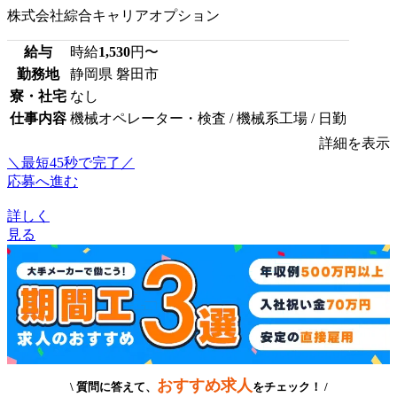
株式会社綜合キャリアオプション
給与
時給
1,530
円〜
勤務地
静岡県 磐田市
寮・社宅
なし
仕事内容
機械オペレーター・検査 / 機械系工場 / 日勤
詳細を表示
＼最短45秒で完了／
応募へ進む
詳しく
見る
おすすめ求人
\ 質問に答えて、
をチェック！ /