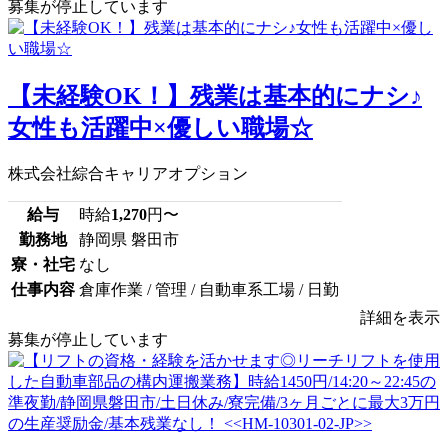
募集が停止しています
【未経験OK！】残業は基本的にナシ♪
女性も活躍中×優しい職場☆
株式会社綜合キャリアオプション
給与
時給
1,270
円〜
勤務地
静岡県 磐田市
寮・社宅
なし
仕事内容
倉庫作業 / 管理 / 自動車系工場 / 日勤
詳細を表示
募集が停止しています