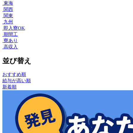
東海
関西
関東
九州
即入寮OK
期間工
寮あり
高収入
並び替え
おすすめ順
給与が高い順
新着順